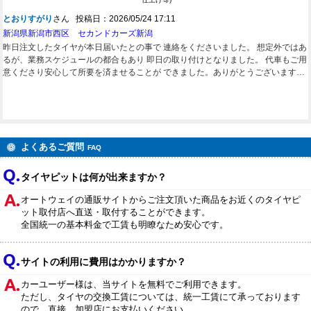
とおりすがり
さん 投稿日：2026/05/24 17:11
新潟県新潟市西区 セカンドカーズ新潟
昨日注文したタイヤが本日届いたとの事で 連絡をくださいました。 想定外ではあ
るが、業務スケジュールの都合もあり 即日の取り付けとなりました。 代車もご用
意くださり安心して所要を済ませることが できました。ありがとうございます。
説明も丁寧でありがたかったです。 スタッドレスも交換予定なので、その時はお
願いします。
よくあるご質問
FAQ
タイヤピットは何が出来ますか？
オートウェイの通販サイトからご注文頂いた商品をお近くのタイヤピ
ット取付店へ直送・取付することができます。
全国統一の基本料金で工賃も明瞭なため安心です。
サイトの利用に費用はかかりますか？
カーユーザー様は、当サイトを無料でご利用できます。
ただし、タイヤの交換工賃については、統一工賃にて承っております
ので、直接、加盟店にお支払いください。