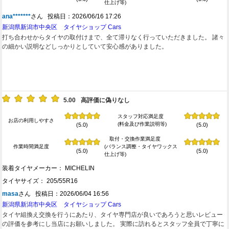
仕上げ等)
ana*******
さん 投稿日：2026/06/16 17:26
新潟県新潟市中央区 タイヤショップ Cars
打ち合わせからタイヤの取付けまで、全て滞りなく行っていただきました。 諸々
の細かい説明などしっかりとしていて安心感がありました。
5.00
高評価に偽りなし
スタッフ対応満足度
お店の利用しやすさ
(料金及び作業説明等)
(5.0)
(5.0)
取付・交換作業満足度
作業時間満足度
(バランス調整・タイヤワックス
(5.0)
(5.0)
仕上げ等)
装着タイヤメーカー： MICHELIN
タイヤサイズ： 205/55R16
masa
さん 投稿日：2026/06/04 16:56
新潟県新潟市中央区 タイヤショップ Cars
タイヤ組換え交換を行うにあたり、タイヤ専門店が良いであろうと思いレビュー
の評価を参考にし当店にお願いしました。 実際に訪れるとスタッフ全員で丁寧に