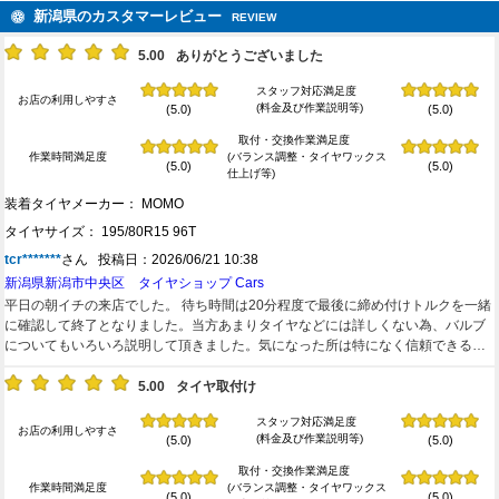
新潟県のカスタマーレビュー
REVIEW
5.00
ありがとうございました
スタッフ対応満足度
お店の利用しやすさ
(料金及び作業説明等)
(5.0)
(5.0)
取付・交換作業満足度
作業時間満足度
(バランス調整・タイヤワックス
(5.0)
(5.0)
仕上げ等)
装着タイヤメーカー： MOMO
タイヤサイズ： 195/80R15 96T
tcr*******
さん 投稿日：2026/06/21 10:38
新潟県新潟市中央区 タイヤショップ Cars
平日の朝イチの来店でした。 待ち時間は20分程度で最後に締め付けトルクを一緒
に確認して終了となりました。当方あまりタイヤなどには詳しくない為、バルブ
についてもいろいろ説明して頂きました。気になった所は特になく信頼できるお
店です。また機会があれば利用したいです。ありがとうございました。
5.00
タイヤ取付け
スタッフ対応満足度
お店の利用しやすさ
(料金及び作業説明等)
(5.0)
(5.0)
取付・交換作業満足度
作業時間満足度
(バランス調整・タイヤワックス
(5.0)
(5.0)