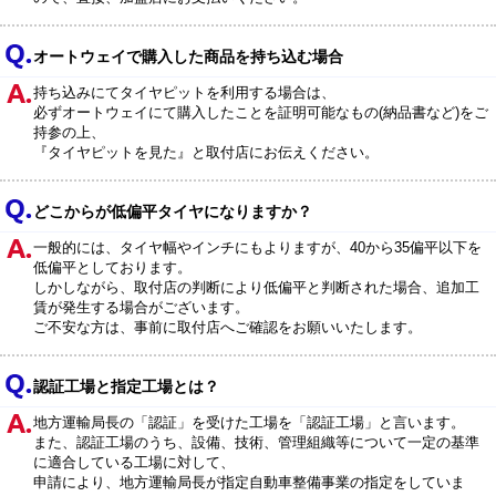
オートウェイで購入した商品を持ち込む場合
持ち込みにてタイヤピットを利用する場合は、
必ずオートウェイにて購入したことを証明可能なもの(納品書など)をご
持参の上、
『タイヤピットを見た』と取付店にお伝えください。
どこからが低偏平タイヤになりますか？
一般的には、タイヤ幅やインチにもよりますが、40から35偏平以下を
低偏平としております。
しかしながら、取付店の判断により低偏平と判断された場合、追加工
賃が発生する場合がございます。
ご不安な方は、事前に取付店へご確認をお願いいたします。
認証工場と指定工場とは？
地方運輸局長の「認証」を受けた工場を「認証工場」と言います。
また、認証工場のうち、設備、技術、管理組織等について一定の基準
に適合している工場に対して、
申請により、地方運輸局長が指定自動車整備事業の指定をしていま