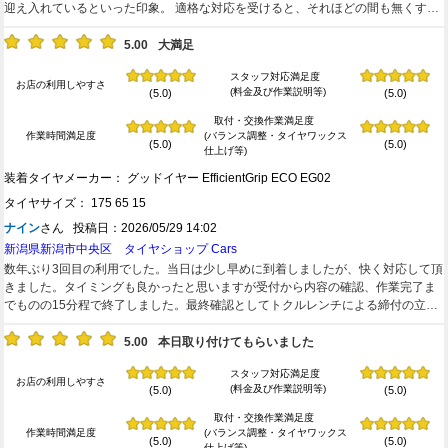
迎え入れているといった印象。 適格な対応を受けると、それほどの間も無くすぐ
に完了といったところ。 とてもシスティマティックに迅速、確実な作業が行われ
ていると思いました。 また次の機会もお願いすることになると思います。
5.00
大満足
スタッフ対応満足度
お店の利用しやすさ
(料金及び作業説明等)
(5.0)
(5.0)
取付・交換作業満足度
作業時間満足度
(バランス調整・タイヤワックス
(5.0)
(5.0)
仕上げ等)
装着タイヤメーカー： グッドイヤー EfficientGrip ECO EG02
タイヤサイズ： 175 65 15
ナイン
さん 投稿日：2026/05/29 14:02
新潟県新潟市中央区 タイヤショップ Cars
数年ぶり3回目の利用でした。当日は少し早めに到着しましたが、快く対応して頂
きました。タイミングも良かったと思いますが受付から内容の確認、作業完了ま
でものの15分程で終了しました。最終確認としてトクルレンチによる締付の立会
を行い確認サインをして終わりです。 タイヤの特性や空気圧の案内など使用に関
する説明もあり安心できました。 スタッフの方のテキパキとした連携はカッコい
5.00
本日取り付けてもらいました
いなと感じました。次もお願いするつもりです。ありがとうございました。
スタッフ対応満足度
お店の利用しやすさ
(料金及び作業説明等)
(5.0)
(5.0)
取付・交換作業満足度
作業時間満足度
(バランス調整・タイヤワックス
(5.0)
(5.0)
仕上げ等)