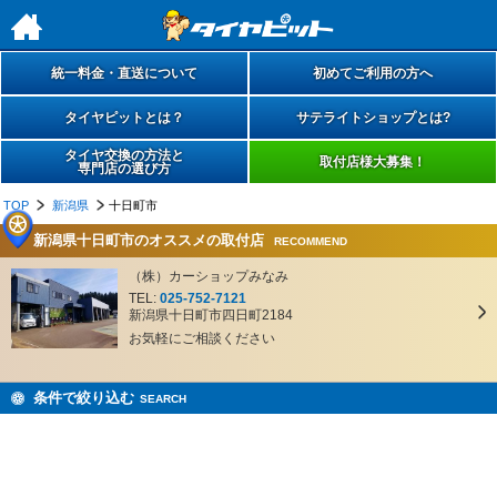
h
統一料金・直送について
初めてご利用の方へ
タイヤピットとは？
サテライトショップとは?
タイヤ交換の方法と
取付店様大募集！
専門店の選び方
TOP
新潟県
十日町市
新潟県十日町市のオススメの取付店
RECOMMEND
（株）カーショップみなみ
TEL:
025-752-7121
新潟県十日町市四日町2184
お気軽にご相談ください
条件で絞り込む
SEARCH