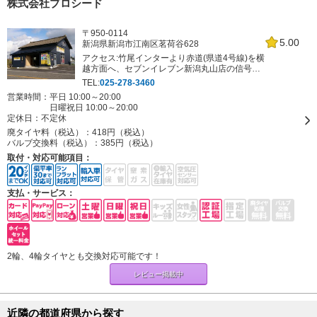
株式会社プロシード
〒950-0114
5.00
新潟県新潟市江南区茗荷谷628
アクセス:竹尾インターより赤道(県道4号線)を横
越方面へ、セブンイレブン新潟丸山店の信号交
差点を左折、交差点から約400m先の右側です。
TEL:
025-278-3460
※中央卸売市場を左に見て、県道16号線を挟ん
営業時間：平日 10:00～20:00
だ右側。茗荷谷バス停の真ん前です。
日曜祝日 10:00～20:00
定休日：
不定休
廃タイヤ料（税込）：
418円（税込）
バルブ交換料（税込）：
385円（税込）
取付・対応可能項目：
支払・サービス：
2輪、4輪タイヤとも交換対応可能です！
レビュー掲載中
近隣の都道府県から探す