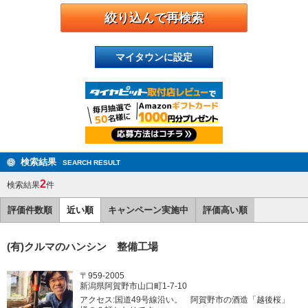
マイタウンに設定
検索結果
SEARCH RESULT
2
検索結果
件
評価件数順
近い順
キャンペーン実施中
評価高い順
(有)クルマのハンシン 整備工場
〒959-2005
新潟県阿賀野市山口町1-7-10
アクセス:国道49号線沿い。 阿賀野市の酒造「越後桜」