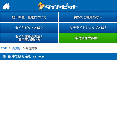
h
統一料金・直送について
初めてご利用の方へ
タイヤピットとは？
サテライトショップとは?
タイヤ交換の方法と
取付店様大募集！
専門店の選び方
TOP
新潟県
阿賀野市
条件で絞り込む
SEARCH