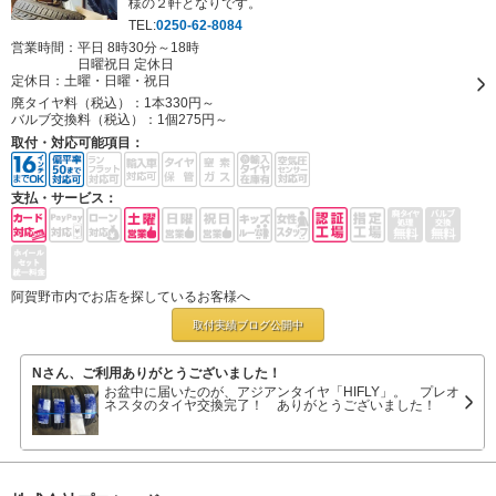
様の２軒となりです。
TEL:
0250-62-8084
営業時間：平日 8時30分～18時
日曜祝日 定休日
定休日：
土曜・日曜・祝日
廃タイヤ料（税込）：
1本330円～
バルブ交換料（税込）：
1個275円～
取付・対応可能項目：
支払・サービス：
阿賀野市内でお店を探しているお客様へ
取付実績ブログ
公開中
Nさん、ご利用ありがとうございました！
お盆中に届いたのが、アジアンタイヤ「HIFLY」。 プレオ
ネスタのタイヤ交換完了！ ありがとうございました！