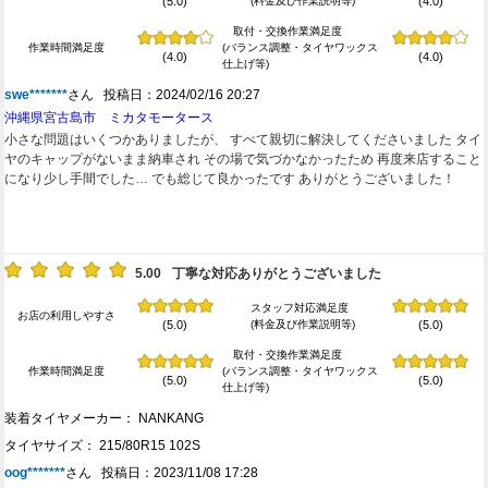
(料金及び作業説明等)
(5.0)
(4.0)
取付・交換作業満足度
作業時間満足度
(バランス調整・タイヤワックス
(4.0)
(4.0)
仕上げ等)
swe*******
さん 投稿日：2024/02/16 20:27
沖縄県宮古島市 ミカタモータース
小さな問題はいくつかありましたが、 すべて親切に解決してくださいました タイ
ヤのキャップがないまま納車され その場で気づかなかったため 再度来店すること
になり少し手間でした… でも総じて良かったです ありがとうございました！
5.00
丁寧な対応ありがとうございました
スタッフ対応満足度
お店の利用しやすさ
(料金及び作業説明等)
(5.0)
(5.0)
取付・交換作業満足度
作業時間満足度
(バランス調整・タイヤワックス
(5.0)
(5.0)
仕上げ等)
装着タイヤメーカー： NANKANG
タイヤサイズ： 215/80R15 102S
oog*******
さん 投稿日：2023/11/08 17:28