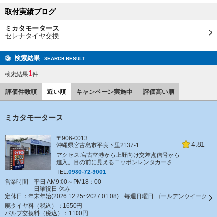
取付実績ブログ
ミカタモータース
セレナタイヤ交換
検索結果
SEARCH RESULT
1
検索結果
件
評価件数順
近い順
キャンペーン実施中
評価高い順
ミカタモータース
〒906-0013
4.81
沖縄県宮古島市平良下里2137-1
アクセス:宮古空港から上野向け交差点信号から
進入。目の前に見えるニッポンレンタカーさん
の二股道路を左へ（パワースポット：石庭向
TEL:
0980-72-9001
け）。ＯＴＳレンタカーさん前を通過し、50ｍ
営業時間：平日 AM9:00～PM18：00
ほど直進。右手に「どど～ん」と見えてきま
日曜祝日 休み
す。（JTAドーム前信号は遠回りになります）
定休日：
年末年始(2026.12.25~2027.01.08) 毎週日曜日 ゴールデンウイーク
廃タイヤ料（税込）：
1650円
バルブ交換料（税込）：
1100円