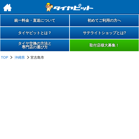
h
統一料金・直送について
初めてご利用の方へ
タイヤピットとは？
サテライトショップとは?
タイヤ交換の方法と
取付店様大募集！
専門店の選び方
TOP
沖縄県
宮古島市