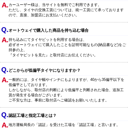
カーユーザー様は、当サイトを無料でご利用できます。
ただし、タイヤの交換工賃については、統一工賃にて承っております
ので、直接、加盟店にお支払いください。
オートウェイで購入した商品を持ち込む場合
持ち込みにてタイヤピットを利用する場合は、
必ずオートウェイにて購入したことを証明可能なもの(納品書など)をご
持参の上、
『タイヤピットを見た』と取付店にお伝えください。
どこからが低偏平タイヤになりますか？
一般的には、タイヤ幅やインチにもよりますが、40から35偏平以下を
低偏平としております。
しかしながら、取付店の判断により低偏平と判断された場合、追加工
賃が発生する場合がございます。
ご不安な方は、事前に取付店へご確認をお願いいたします。
認証工場と指定工場とは？
地方運輸局長の「認証」を受けた工場を「認証工場」と言います。