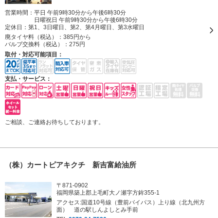
営業時間：平日 午前9時30分から午後6時30分
日曜祝日 午前9時30分から午後6時30分
定休日：
第1、3日曜日、第2、第4月曜日、第3水曜日
廃タイヤ料（税込）：
385円から
バルブ交換料（税込）：
275円
取付・対応可能項目：
支払・サービス：
ご相談、ご連絡お待ちしております。
（株）カートピアキクチ 新吉富給油所
〒871-0902
福岡県築上郡上毛町大ノ瀬字方鉾355-1
アクセス:国道10号線（豊前バイパス）上り線（北九州方
面） 道の駅しんよしとみ手前