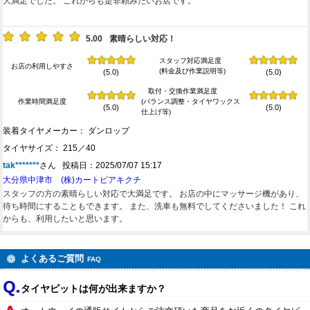
大満足でした。 これからも是非頼みたいお店です。
5.00
素晴らしい対応！
スタッフ対応満足度
お店の利用しやすさ
(料金及び作業説明等)
(5.0)
(5.0)
取付・交換作業満足度
作業時間満足度
(バランス調整・タイヤワックス
(5.0)
(5.0)
仕上げ等)
装着タイヤメーカー： ダンロップ
タイヤサイズ： 215／40
tak*******
さん 投稿日：2025/07/07 15:17
大分県中津市 (株)カートピアキクチ
スタッフの方の素晴らしい対応で大満足です。 お店の中にマッサージ機があり、
待ち時間にすることもできます。 また、洗車も無料でしてくださいました！ これ
からも、利用したいと思います。
よくあるご質問
FAQ
タイヤピットは何が出来ますか？