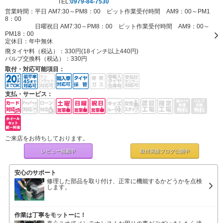
TEL:
0979-84-7530
営業時間：平日 AM7:30～PM8：00 ピット作業受付時間 AM9：00～PM1
8：00
日曜祝日 AM7:30～PM8：00 ピット作業受付時間 AM9：00～
PM18：00
定休日：
年中無休
廃タイヤ料（税込）：
330円(18インチ以上440円)
バルブ交換料（税込）：
330円
取付・対応可能項目：
支払・サービス：
ご来店をお待ちしております。
レビュー掲載中
取付実績ブログ
公開中
安心のサポート
修理した部品を取り付け、正常に機能するかどうかを点検
します。
作業は丁寧をモットーに！