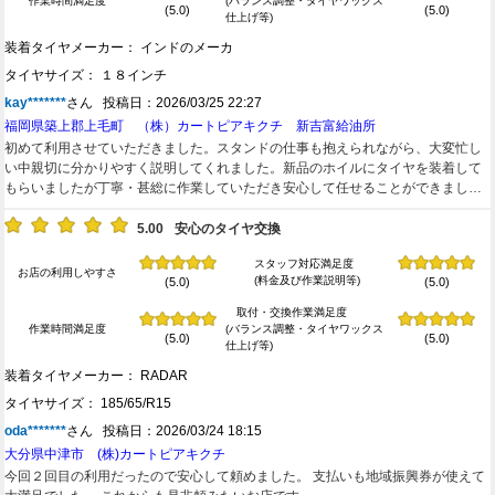
作業時間満足度
(バランス調整・タイヤワックス
(5.0)
(5.0)
仕上げ等)
装着タイヤメーカー： インドのメーカ
タイヤサイズ： １８インチ
kay*******
さん 投稿日：2026/03/25 22:27
福岡県築上郡上毛町 （株）カートピアキクチ 新吉富給油所
初めて利用させていただきました。スタンドの仕事も抱えられながら、大変忙し
い中親切に分かりやすく説明してくれました。新品のホイルにタイヤを装着して
もらいましたが丁寧・甚総に作業していただき安心して任せることができまし
た。スタッフの笑顔が素晴らしかったです。満点です。大変満足しました。機会
がありましたらまたよろしくお願いいたします。
5.00
安心のタイヤ交換
スタッフ対応満足度
お店の利用しやすさ
(料金及び作業説明等)
(5.0)
(5.0)
取付・交換作業満足度
作業時間満足度
(バランス調整・タイヤワックス
(5.0)
(5.0)
仕上げ等)
装着タイヤメーカー： RADAR
タイヤサイズ： 185/65/R15
oda*******
さん 投稿日：2026/03/24 18:15
大分県中津市 (株)カートピアキクチ
今回２回目の利用だったので安心して頼めました。 支払いも地域振興券が使えて