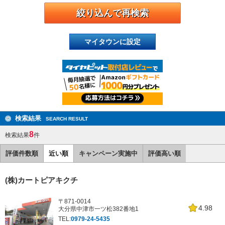
マイタウンに設定
検索結果
SEARCH RESULT
8
検索結果
件
評価件数順
近い順
キャンペーン実施中
評価高い順
(株)カートピアキクチ
〒871-0014
4.98
大分県中津市一ツ松382番地1
TEL:
0979-24-5435