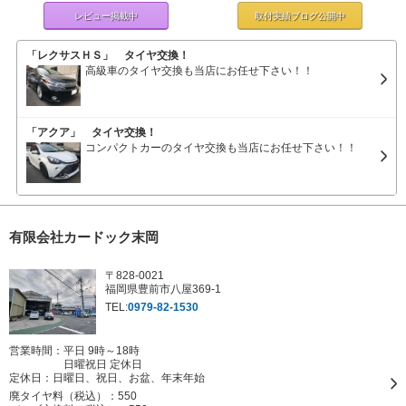
レビュー掲載中
取付実績ブログ
公開中
「レクサスＨＳ」 タイヤ交換！
高級車のタイヤ交換も当店にお任せ下さい！！
「アクア」 タイヤ交換！
コンパクトカーのタイヤ交換も当店にお任せ下さい！！
有限会社カードック末岡
〒828-0021
福岡県豊前市八屋369-1
TEL:
0979-82-1530
営業時間：平日 9時～18時
日曜祝日 定休日
定休日：
日曜日、祝日、お盆、年末年始
廃タイヤ料（税込）：
550