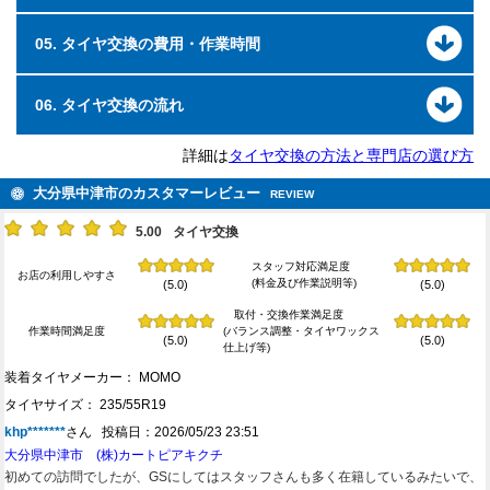
05. タイヤ交換の費用・作業時間
06. タイヤ交換の流れ
詳細は
タイヤ交換の方法と専門店の選び方
大分県中津市のカスタマーレビュー
REVIEW
5.00
タイヤ交換
スタッフ対応満足度
お店の利用しやすさ
(料金及び作業説明等)
(5.0)
(5.0)
取付・交換作業満足度
作業時間満足度
(バランス調整・タイヤワックス
(5.0)
(5.0)
仕上げ等)
装着タイヤメーカー： MOMO
タイヤサイズ： 235/55R19
khp*******
さん 投稿日：2026/05/23 23:51
大分県中津市 (株)カートピアキクチ
初めての訪問でしたが、GSにしてはスタッフさんも多く在籍しているみたいで、