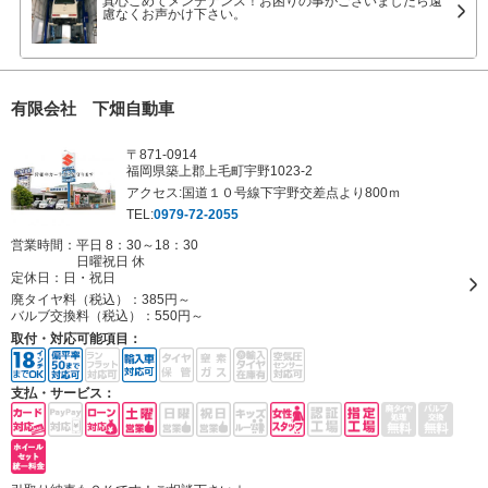
真心こめてメンテナンス！お困りの事がございましたら遠
慮なくお声かけ下さい。
有限会社 下畑自動車
〒871-0914
福岡県築上郡上毛町宇野1023-2
アクセス:国道１０号線下宇野交差点より800ｍ
TEL:
0979-72-2055
営業時間：平日 8：30～18：30
日曜祝日 休
定休日：
日・祝日
廃タイヤ料（税込）：
385円～
バルブ交換料（税込）：
550円～
取付・対応可能項目：
支払・サービス：