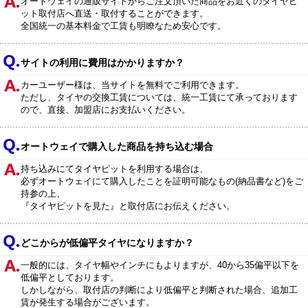
オートウェイの通販サイトからご注文頂いた商品をお近くのタイヤピ
ット取付店へ直送・取付することができます。
全国統一の基本料金で工賃も明瞭なため安心です。
サイトの利用に費用はかかりますか？
カーユーザー様は、当サイトを無料でご利用できます。
ただし、タイヤの交換工賃については、統一工賃にて承っております
ので、直接、加盟店にお支払いください。
オートウェイで購入した商品を持ち込む場合
持ち込みにてタイヤピットを利用する場合は、
必ずオートウェイにて購入したことを証明可能なもの(納品書など)をご
持参の上、
『タイヤピットを見た』と取付店にお伝えください。
どこからが低偏平タイヤになりますか？
一般的には、タイヤ幅やインチにもよりますが、40から35偏平以下を
低偏平としております。
しかしながら、取付店の判断により低偏平と判断された場合、追加工
賃が発生する場合がございます。