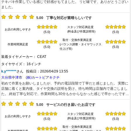
テキパキ作業している感じで好感がもてました。 リピ確です、ありがとうござい
ました。
5.00
丁寧な対応が素晴らしいです
スタッフ対応満足度
お店の利用しやすさ
(料金及び作業説明等)
(5.0)
(5.0)
取付・交換作業満足度
作業時間満足度
(バランス調整・タイヤワックス
(5.0)
(5.0)
仕上げ等)
装着タイヤメーカー： CEAT
タイヤサイズ： 16インチ
k.y*******
さん 投稿日：2026/04/29 13:55
大分県中津市 (株)カートピアキクチ
初めて作業をお願いしましたが、予約の電話段階で丁寧だと感じました。 実際に
店舗に着くと案内後、タイヤ交換の説明を受け、待ち時間は店舗内で過ごしまし
た。 終始丁寧な対応で、作業時間も30分もかからなかった感じで早かったです。
また次にタイヤ交換する際もお願いしたいと思います。 ありがとうございまし
た。
5.00
サービスの行き届いたお店です
スタッフ対応満足度
お店の利用しやすさ
(料金及び作業説明等)
(5.0)
(5.0)
取付・交換作業満足度