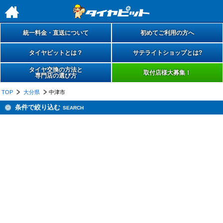
h
統一料金・直送について
初めてご利用の方へ
タイヤピットとは？
サテライトショップとは?
タイヤ交換の方法と
取付店様大募集！
専門店の選び方
TOP
大分県
中津市
条件で絞り込む
SEARCH