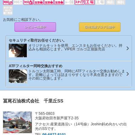
お気軽にご相談下さい。
レビュー掲載中
取付実績ブログ
公開中
セキュリティ取付お任せください。
オリジナルキットを使用、エンスタもお任せください。持
込みも相談応じます。VIPER ゴルゴ正規販売店
ATFフィルター同時交換おすすめ
トルコン太郎施工時、同時にATFフィルター交換お勧めしま
す。距離によっては詰まりやすくなり不具合置きますので
その前に交換します。
冨尾石油株式会社 千里丘SS
〒565-0803
大阪府吹田市新芦屋下2-35
アクセス:産業道路沿い（14号線）Joshin斜め向かいの出
光のSSです。
TEL:
06-6877-8101