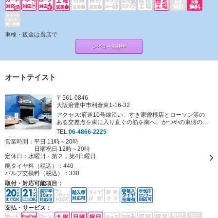
車検・鈑金は当店で
レビュー掲載中
オートテイスト
〒561-0846
大阪府豊中市利倉東1-16-32
アクセス:府道10号線沿い、すき家曽根店とローソン等の
ある交差点を東に入り直ぐの筋を南へ、かつやの東側の青
いスレート壁の建物とアメ車が目印です。
TEL:
06-4866-2225
営業時間：平日 11時～20時
日曜祝日 12時～20時
定休日：
水曜日・第２，第4日曜日
廃タイヤ料（税込）：
440
バルブ交換料（税込）：
330
取付・対応可能項目：
支払・サービス：