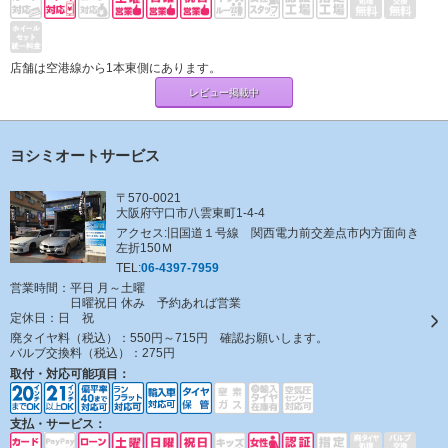
店舗は空港線から1本東側にあります。
レビュー掲載中
ヨシミオートサービス
〒570-0021
大阪府守口市八雲東町1-4-4
アクセス:旧国道１号線 関西電力前交差点市内方面向き
左折150Ｍ
TEL:
06-4397-7959
営業時間：平日 月～土曜
日曜祝日 休み 予約あれば営業
定休日：
日 祝
廃タイヤ料（税込）：
550円～715円 確認お願いします。
バルブ交換料（税込）：
275円
取付・対応可能項目：
支払・サービス：