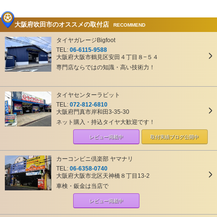
大阪府吹田市のオススメの取付店
RECOMMEND
タイヤガレージBigfoot
TEL:
06-6115-9588
大阪府大阪市鶴見区安田４丁目８−５４
専門店ならではの知識・高い技術力！
タイヤセンターラビット
TEL:
072-812-6810
大阪府門真市岸和田3-35-30
ネット購入・持込タイヤ大歓迎です！
レビュー掲載中
取付実績ブログ
公開中
カーコンビニ倶楽部 ヤマナリ
TEL:
06-6358-0740
大阪府大阪市北区天神橋８丁目13-2
車検・鈑金は当店で
レビュー掲載中