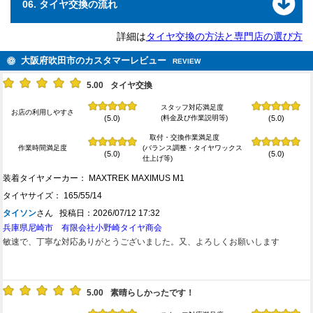
06. タイヤ交換の流れ
詳細は
タイヤ交換の方法と専門店の選び方
大阪府吹田市のカスタマーレビュー
REVIEW
5.00
タイヤ交換
スタッフ対応満足度
お店の利用しやすさ
(料金及び作業説明等)
(5.0)
(5.0)
取付・交換作業満足度
作業時間満足度
(バランス調整・タイヤワックス
(5.0)
(5.0)
仕上げ等)
装着タイヤメーカー： MAXTREK MAXIMUS M1
タイヤサイズ： 165/55/14
タイソン
さん 投稿日：2026/07/12 17:32
兵庫県尼崎市 有限会社小野崎タイヤ商会
敏速で、丁寧な対応ありがとうございました。又、よろしくお願いします
5.00
素晴らしかったです！