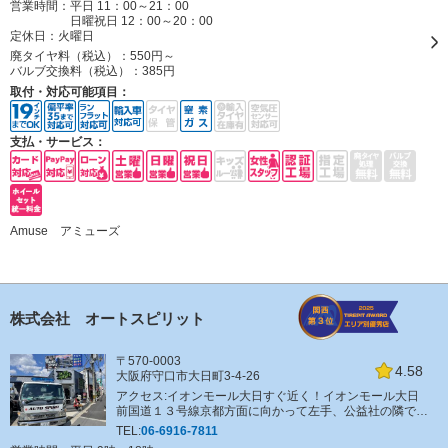
営業時間：平日 11：00～21：00
日曜祝日 12：00～20：00
定休日：
火曜日
廃タイヤ料（税込）：
550円～
バルブ交換料（税込）：
385円
取付・対応可能項目：
支払・サービス：
Amuse アミューズ
株式会社 オートスピリット
〒570-0003
4.58
大阪府守口市大日町3-4-26
アクセス:イオンモール大日すぐ近く！イオンモール大日
前国道１３号線京都方面に向かって左手、公益社の隣で
す。
TEL:
06-6916-7811