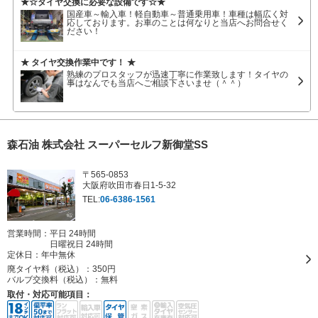
★☆タイヤ交換に必要な設備です☆★
国産車～輸入車！軽自動車～普通乗用車！車種は幅広く対
応しております。お車のことは何なりと当店へお問合せく
ださい！
★ タイヤ交換作業中です！ ★
熟練のプロスタッフが迅速丁寧に作業致します！タイヤの
事はなんでも当店へご相談下さいませ（＾＾）
森石油 株式会社 スーパーセルフ新御堂SS
〒565-0853
大阪府吹田市春日1-5-32
TEL:
06-6386-1561
営業時間：平日 24時間
日曜祝日 24時間
定休日：
年中無休
廃タイヤ料（税込）：
350円
バルブ交換料（税込）：
無料
取付・対応可能項目：