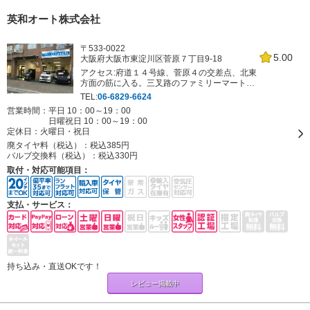
英和オート株式会社
〒533-0022
5.00
大阪府大阪市東淀川区菅原７丁目9-18
アクセス:府道１４号線、菅原４の交差点、北東
方面の筋に入る。三叉路のファミリーマートの
むかい
TEL:
06-6829-6624
営業時間：平日 10：00～19：00
日曜祝日 10：00～19：00
定休日：
火曜日・祝日
廃タイヤ料（税込）：
税込385円
バルブ交換料（税込）：
税込330円
取付・対応可能項目：
支払・サービス：
持ち込み・直送OKです！
レビュー掲載中