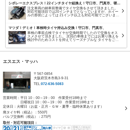
シボレーエクスプレス！22インチタイヤ組換え！守口市、門真市、寝屋川市、大阪市
注文車両の納車前整備でタイヤ交換をさせて頂きました。
対応可能項目では20インチまでとなっていますが、ホイー
ルの形状によっては 21インチ以上も対応可能でございま
す。ご相談下さいませ。
マツダ！デミオ！車検時タイヤ持込み交換！守口市、門真市、
車検の事前点検でタイヤが交換時期でしたので交換をオス
スメさせて頂きました。 次回の車検までにはお乗り換えを
検討中のためコストを抑えてリーズナブルな タイヤをご提
案。 当店では持ち込みの組換えはもちろん、使用環境やお
客様のライフスタイルに合わせたタイヤの ご提案もさせて
頂いております。ご相談だけでも大丈夫ですのでお気軽に
お問い合わせ下さい。
エスエス・マッハ
〒567-0854
大阪府茨木市島3-9-31
TEL:
072-636-5083
営業時間：平日 10：00～19：00 作業受付18時まで
日曜祝日 10：00～19：00 作業受付18時まで
定休日：
火曜日（お盆・正月・ＧＷ・夏季・臨時休業あります）
廃タイヤ料（税込）：
550円
バルブ交換料（税込）：
275円
取付・対応可能項目：