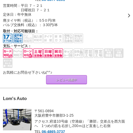
営業時間：平日 ７－２１
日曜祝日 ７－２１
定休日：
年中無休
廃タイヤ料（税込）：
５5０円/本
バルブ交換料（税込）：
３30円/本
取付・対応可能項目：
支払・サービス：
お気軽にお問合せ下さいね(^^♪
レビュー掲載中
Lom's Auto
〒561-0894
大阪府豊中市勝部3-1-25
アクセス:府道10号線（空港線）「勝部」交差点を西方面
へ 1つめの筋を右折し200ｍほど直進した右側
TEL:
06-4865-3737