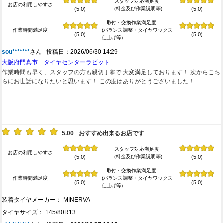
スタッフ対応満足度
お店の利用しやすさ
(料金及び作業説明等)
(5.0)
(5.0)
取付・交換作業満足度
作業時間満足度
(バランス調整・タイヤワックス
(5.0)
(5.0)
仕上げ等)
sou*******
さん 投稿日：2026/06/30 14:29
大阪府門真市 タイヤセンターラビット
作業時間も早く、スタッフの方も親切丁寧で 大変満足しております！ 次からこち
らにお世話になりたいと思います！ この度はありがとうございました！
5.00
おすすめ出来るお店です
スタッフ対応満足度
お店の利用しやすさ
(料金及び作業説明等)
(5.0)
(5.0)
取付・交換作業満足度
作業時間満足度
(バランス調整・タイヤワックス
(5.0)
(5.0)
仕上げ等)
装着タイヤメーカー： MINERVA
タイヤサイズ： 145/80R13