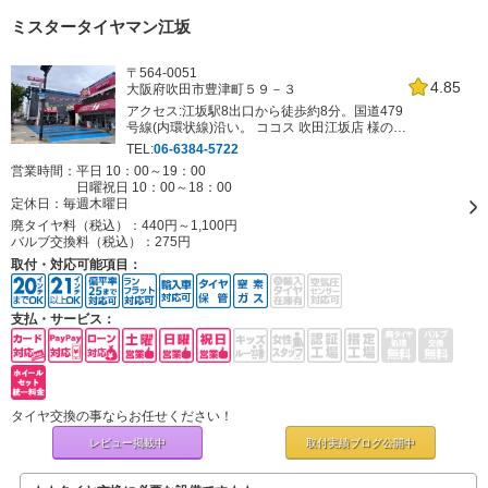
ミスタータイヤマン江坂
〒564-0051
4.85
大阪府吹田市豊津町５９－３
アクセス:江坂駅8出口から徒歩約8分。国道479
号線(内環状線)沿い。 ココス 吹田江坂店 様の西
隣になります。
TEL:
06-6384-5722
営業時間：平日 10：00～19：00
日曜祝日 10：00～18：00
定休日：
毎週木曜日
廃タイヤ料（税込）：
440円～1,100円
バルブ交換料（税込）：
275円
取付・対応可能項目：
支払・サービス：
タイヤ交換の事ならお任せください！
レビュー掲載中
取付実績ブログ
公開中