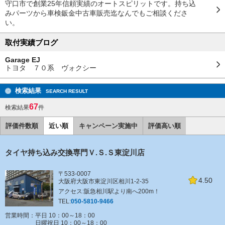
守口市で創業25年信頼実績のオートスピリットです。持ち込
みパーツから車検鈑金中古車販売迄なんでもご相談くださ
い。
取付実績ブログ
Garage EJ
トヨタ ７０系 ヴォクシー
検索結果
SEARCH RESULT
67
検索結果
件
評価件数順
近い順
キャンペーン実施中
評価高い順
タイヤ持ち込み交換専門Ｖ.Ｓ.Ｓ東淀川店
〒533-0007
4.50
大阪府大阪市東淀川区相川1-2-35
アクセス:阪急相川駅より南へ200m！
TEL:
050-5810-9466
営業時間：平日 10：00～18：00
日曜祝日 10：00～18：00