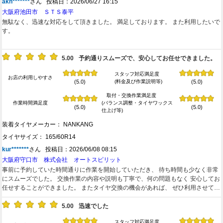
akh*******
さん 投稿日：2026/06/27 16:15
大阪府池田市 ＳＴＳ泰平
無駄なく、迅速な対応をして頂きました。 満足しております。 また利用したいで
す。
5.00
予約通りスムーズで、安心してお任せできました。
スタッフ対応満足度
お店の利用しやすさ
(料金及び作業説明等)
(5.0)
(5.0)
取付・交換作業満足度
作業時間満足度
(バランス調整・タイヤワックス
(5.0)
(5.0)
仕上げ等)
装着タイヤメーカー： NANKANG
タイヤサイズ： 165/60R14
kur*******
さん 投稿日：2026/06/08 08:15
大阪府守口市 株式会社 オートスピリット
事前に予約していた時間通りに作業を開始していただき、 待ち時間も少なく非常
にスムーズでした。 ​交換作業の内容や説明も丁寧で、何の問題もなく 安心してお
任せすることができました。 ​またタイヤ交換の機会があれば、 ぜひ利用させてい
ただきたいと思います。 ありがとうございました。
5.00
迅速でした
スタッフ対応満足度