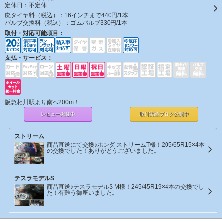
定休日：
不定休
廃タイヤ料（税込）：
16インチまで440円/1本
バルブ交換料（税込）：
ゴムバルブ330円/1本
取付・対応可能項目：
支払・サービス：
阪急相川駅より南へ200m！
レビュー掲載中
取付実績ブログ
公開中
ストリーム
商品直送にて交換♪ホンダ ストリームT様！205/65R15×4本
の交換でした！ありがとうございました。
テスラモデルS
商品直送♪テスラモデルS M様！245/45R19×4本の交換でし
た！有難う御座いました。