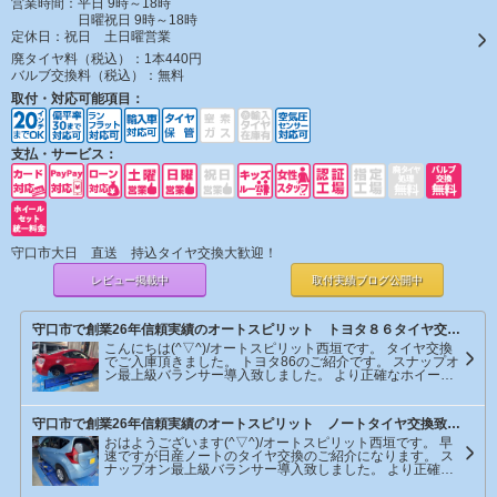
営業時間：平日 9時～18時
日曜祝日 9時～18時
定休日：
祝日 土日曜営業
廃タイヤ料（税込）：
1本440円
バルブ交換料（税込）：
無料
取付・対応可能項目：
支払・サービス：
守口市大日 直送 持込タイヤ交換大歓迎！
レビュー掲載中
取付実績ブログ
公開中
守口市で創業26年信頼実績のオートスピリット トヨタ８６タイヤ交換致しました。
こんにちは(^▽^)/オートスピリット西垣です。 タイヤ交換
でご入庫頂きました。 トヨタ86のご紹介です。 スナップオ
ン最上級バランサー導入致しました。 より正確なホイール
バランスをご提供致します。
守口市で創業26年信頼実績のオートスピリット ノートタイヤ交換致しました。
おはようございます(^▽^)/オートスピリット西垣です。 早
速ですが日産ノートのタイヤ交換のご紹介になります。 ス
ナップオン最上級バランサー導入致しました。 より正確な
ホイールバランスをご提供致します。 ご入庫頂きありがと
うございます。 またのご利用をお待ちしております。