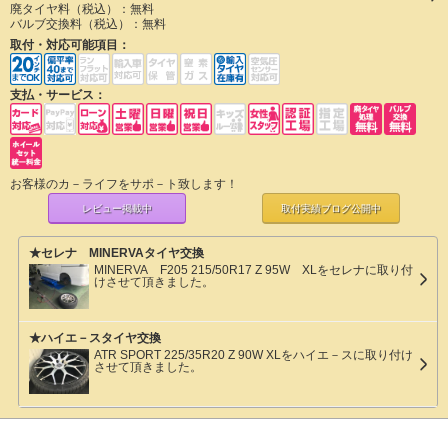
廃タイヤ料（税込）：
無料
バルブ交換料（税込）：
無料
取付・対応可能項目：
支払・サービス：
お客様のカ－ライフをサポ－ト致します！
レビュー掲載中
取付実績ブログ
公開中
★セレナ MINERVAタイヤ交換
MINERVA F205 215/50R17 Z 95W XLをセレナに取り付
けさせて頂きました。
★ハイエ－スタイヤ交換
ATR SPORT 225/35R20 Z 90W XLをハイエ－スに取り付け
させて頂きました。