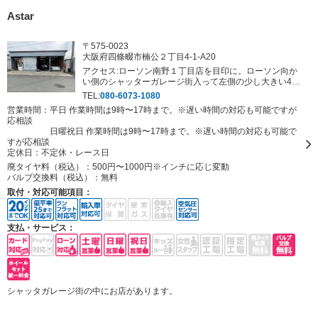
Astar
〒575-0023
大阪府四條畷市楠公２丁目4-1-A20
アクセス:ローソン南野１丁目店を目印に。ローソン向か
い側のシャッターガレージ街入って左側の少し大きい4連
続並びの倉庫がお店になります！
TEL:
080-6073-1080
営業時間：平日 作業時間は9時〜17時まで。※遅い時間の対応も可能ですが
応相談
日曜祝日 作業時間は9時〜17時まで。※遅い時間の対応も可能で
すが応相談
定休日：
不定休・レース日
廃タイヤ料（税込）：
500円〜1000円※インチに応じ変動
バルブ交換料（税込）：
無料
取付・対応可能項目：
支払・サービス：
シャッタガレージ街の中にお店があります。