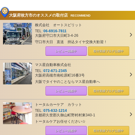
大阪府枚方市のオススメの取付店
RECOMMEND
株式会社 オートスピリット
TEL:
06-6916-7811
大阪府守口市大日町3-4-26
守口市大日 直送 持込タイヤ交換大歓迎！
レビュー掲載中
取付実績ブログ
公開中
マス星自動車株式会社
TEL:
072-671-2345
大阪府高槻市南松原町16番3号
大阪でタイヤのことならマス星自動車へ
レビュー掲載中
取付実績ブログ
公開中
トータルカーケア カラット
TEL:
075-632-1214
京都府久世郡久御山町野村村東340-1
トータルケアお任せください☆
レビュー掲載中
取付実績ブログ
公開中