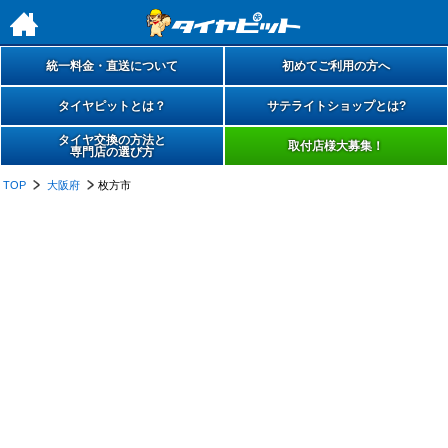
h
統一料金・直送について
初めてご利用の方へ
タイヤピットとは？
サテライトショップとは?
タイヤ交換の方法と
取付店様大募集！
専門店の選び方
TOP
大阪府
枚方市