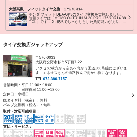
大阪高槻 フィットタイヤ交換 175/70R14
ホンダ フィット DBA-GK3のタイヤ交換を実施しました。
装着タイヤは「MOMO OUTRUN M-20 PRO 175/70R14 88
T XL」です 。XL規格でしっかりとした負荷能力があり、街
乗りや通勤など日常使用に適したコストパフォーマンスの
高いタイヤです。 タイヤ代は1本6,240円、 工賃2,090円、
バルブ275円、 廃タイヤ440円で、 4本合計36,180円（税
込）です。 国産コンパクトカーのタイヤ交換も、専用設備
で安全・丁寧に作業いたします。 MOMOタイヤは、ステア
リングや自動車パーツで知られるイタリアブランド「MOM
タイヤ交換店ジャッキアップ
O」の流れをくむタイヤです。 OUTRUN M-20 PROは、ワ
イドなストレートグルーブとショルダー横溝により排水性
を高め、ウェット路面での走行性能に配慮したモデルで
〒576-0033
す。 曲線的なサイプと最適化されたタイヤ構造により、日
常走行での乗り心地とバランスの良い走りを重視。 価格を
大阪府交野市私市5丁目7-22
抑えながら、街乗り・通勤・買い物など普段使いにおすす
アクセス:枚方から奈良へ向かう国道168号線にございま
めしやすいタイヤです。 オートウェイサテライトショップ
す。エネオスさんの道路挟んで向かい側になります。
では、通販と同じ価格でタイヤを店頭購入・取付できま
す。店頭で実物を見ながらタイヤのプロに相談でき、ご希
TEL:
072-380-7157
望サイズのお取り寄せにも対応可能です。 タイヤ選びに不
安がある方も、用途やご予算に合わせて最適な商品をご案
営業時間：平日 11:00〜18:00
内します。 購入から交換作業までマス星自動車株式会社が
日曜祝日 11:00〜18:00
一括対応しますので、ネット注文が苦手な方や、すぐ相談
定休日：
水曜日
して決めたい方にも安心してご利用いただけます。
廃タイヤ料（税込）：
無料
バルブ交換料（税込）：
無料
取付・対応可能項目：
支払・サービス：