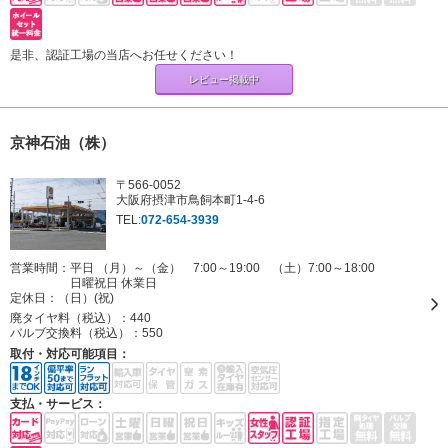
是非、認証工場の当店へお任せください！
レビュー掲載中
京神石油（株）
〒566-0052
大阪府摂津市鳥飼本町1-4-6
TEL:
072-654-3939
営業時間：平日 （月）～（金） 7:00～19:00 （土）7:00～18:00
日曜祝日 休業日
定休日：
（日）(祝)
廃タイヤ料（税込）：
440
バルブ交換料（税込）：
550
取付・対応可能項目：
支払・サービス：