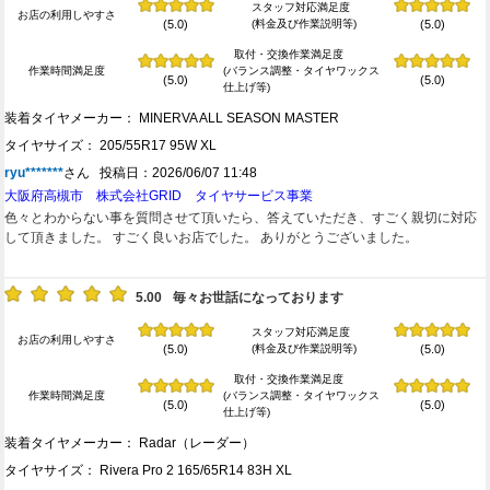
スタッフ対応満足度
お店の利用しやすさ
(料金及び作業説明等)
(5.0)
(5.0)
取付・交換作業満足度
作業時間満足度
(バランス調整・タイヤワックス
(5.0)
(5.0)
仕上げ等)
装着タイヤメーカー： MINERVA ALL SEASON MASTER
タイヤサイズ： 205/55R17 95W XL
ryu*******
さん 投稿日：2026/06/07 11:48
大阪府高槻市 株式会社GRID タイヤサービス事業
色々とわからない事を質問させて頂いたら、答えていただき、すごく親切に対応
して頂きました。 すごく良いお店でした。 ありがとうございました。
5.00
毎々お世話になっております
スタッフ対応満足度
お店の利用しやすさ
(料金及び作業説明等)
(5.0)
(5.0)
取付・交換作業満足度
作業時間満足度
(バランス調整・タイヤワックス
(5.0)
(5.0)
仕上げ等)
装着タイヤメーカー： Radar（レーダー）
タイヤサイズ： Rivera Pro 2 165/65R14 83H XL