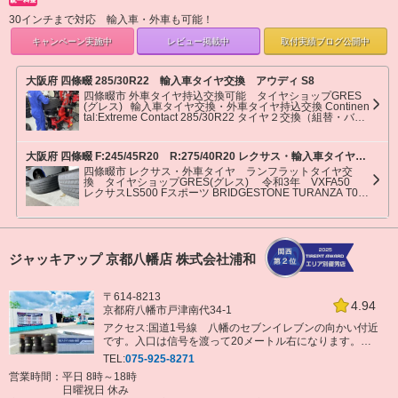
30インチまで対応 輸入車・外車も可能！
キャンペーン
実施中
レビュー掲載中
取付実績ブログ
公開中
大阪府 四條畷 285/30R22 輸入車タイヤ交換 アウディ S8
四條畷市 外車タイヤ持込交換可能 タイヤショップGRES
(グレス) 輸入車タイヤ交換・外車タイヤ持込交換 Continen
tal:Extreme Contact 285/30R22 タイヤ２交換（組替・バラ
ンス調整） 有難う御座いました。
大阪府 四條畷 F:245/45R20 R:275/40R20 レクサス・輸入車タイヤ交換可能 レクサスLS500 Fスポーツ
四條畷市 レクサス・外車タイヤ ランフラットタイヤ交
換 タイヤショップGRES(グレス) 令和3年 VXFA50
レクサスLS500 Fスポーツ BRIDGESTONE TURANZA T005
フロント 245/45R20 リア 275/40R20 フロント・リア
タイヤ４交換（組替・バランス調整） 有難う御座いまし
た。
ジャッキアップ 京都八幡店 株式会社浦和
〒614-8213
4.94
京都府八幡市戸津南代34-1
アクセス:国道1号線 八幡のセブンイレブンの向かい付近
です。入口は信号を渡って20メートル右になります。看
板出てます。
TEL:
075-925-8271
営業時間：平日 8時～18時
日曜祝日 休み