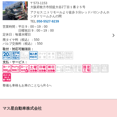
〒573-1153
大阪府枚方市招提大谷2丁目１番２５号
アクセス:ニトリモールより徒歩３分レッドバロンさんホ
ンダドリームさんの間
TEL:
050-5527-9239
営業時間：平日 9：00～19：00
日曜祝日 9：00～19：00
定休日：
毎週水曜日
廃タイヤ料（税込）：
550
バルブ交換料（税込）：
550
取付・対応可能項目：
支払・サービス：
整備も車検もお車のことならR-1へ
マス星自動車株式会社