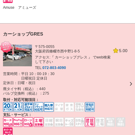
Amuse アミューズ
カーショップGRES
〒575-0055
5.00
大阪府四條畷市西中野1-8-5
アクセス:『 カーショップグレス 』 でweb検索
して下さい
TEL:
072-803-4090
営業時間：平日 10：00-19：30
日曜祝日 定休日
定休日：
日曜・祝日
廃タイヤ料（税込）：
440
バルブ交換料（税込）：
275
取付・対応可能項目：
支払・サービス：