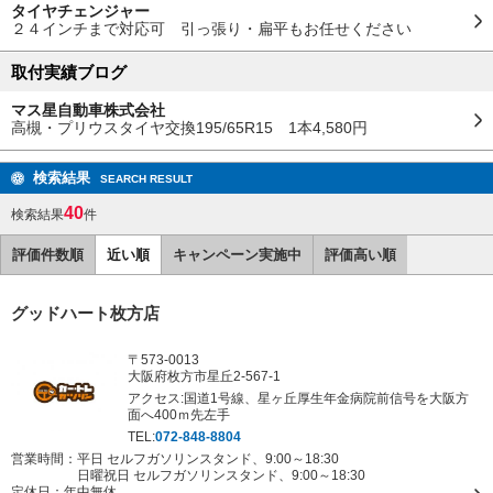
タイヤチェンジャー
２４インチまで対応可 引っ張り・扁平もお任せください
取付実績ブログ
マス星自動車株式会社
高槻・プリウスタイヤ交換195/65R15 1本4,580円
検索結果
SEARCH RESULT
40
検索結果
件
評価件数順
近い順
キャンペーン実施中
評価高い順
グッドハート枚方店
〒573-0013
大阪府枚方市星丘2-567-1
アクセス:国道1号線、星ヶ丘厚生年金病院前信号を大阪方
面へ400ｍ先左手
TEL:
072-848-8804
営業時間：平日 セルフガソリンスタンド、9:00～18:30
日曜祝日 セルフガソリンスタンド、9:00～18:30
定休日：
年中無休