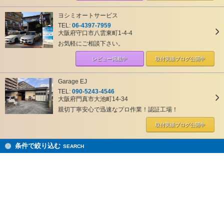
ヨシミオートサービス
TEL:
06-4397-7959
大阪府守口市八雲東町1-4-4
お気軽にご相談下さい。
レビュー掲載中
取付実績ブログ
公開中
Garage EJ
TEL:
090-5243-4546
大阪府門真市大池町14-34
親切丁寧安心で迅速なプロ作業！認証工場！
取付実績ブログ
公開中
条件で絞り込む
SEARCH