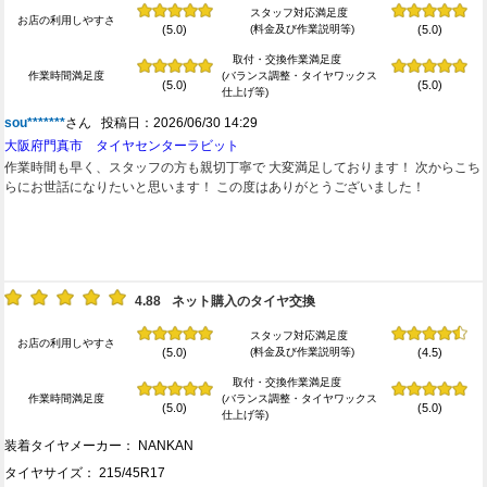
スタッフ対応満足度
お店の利用しやすさ
(料金及び作業説明等)
(5.0)
(5.0)
取付・交換作業満足度
作業時間満足度
(バランス調整・タイヤワックス
(5.0)
(5.0)
仕上げ等)
sou*******
さん 投稿日：2026/06/30 14:29
大阪府門真市 タイヤセンターラビット
作業時間も早く、スタッフの方も親切丁寧で 大変満足しております！ 次からこち
らにお世話になりたいと思います！ この度はありがとうございました！
4.88
ネット購入のタイヤ交換
スタッフ対応満足度
お店の利用しやすさ
(料金及び作業説明等)
(5.0)
(4.5)
取付・交換作業満足度
作業時間満足度
(バランス調整・タイヤワックス
(5.0)
(5.0)
仕上げ等)
装着タイヤメーカー： NANKAN
タイヤサイズ： 215/45R17