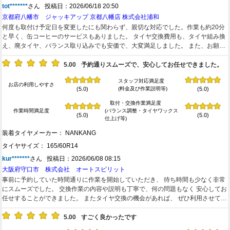
tot*******
さん 投稿日：2026/06/18 20:50
京都府八幡市 ジャッキアップ 京都八幡店 株式会社浦和
何度も取付け予定日を変更したにも関わらず、親切な対応でした。作業も約20分
と早く、缶コーヒーのサービスもありました。 タイヤ交換費用も、タイヤ組み換
え、廃タイヤ、バランス取り込みでも安価で、大変満足しました。 また、お願い
します。
5.00
予約通りスムーズで、安心してお任せできました。
スタッフ対応満足度
お店の利用しやすさ
(料金及び作業説明等)
(5.0)
(5.0)
取付・交換作業満足度
作業時間満足度
(バランス調整・タイヤワックス
(5.0)
(5.0)
仕上げ等)
装着タイヤメーカー： NANKANG
タイヤサイズ： 165/60R14
kur*******
さん 投稿日：2026/06/08 08:15
大阪府守口市 株式会社 オートスピリット
事前に予約していた時間通りに作業を開始していただき、 待ち時間も少なく非常
にスムーズでした。 ​交換作業の内容や説明も丁寧で、何の問題もなく 安心してお
任せすることができました。 ​またタイヤ交換の機会があれば、 ぜひ利用させてい
ただきたいと思います。 ありがとうございました。
5.00
すごく良かったです