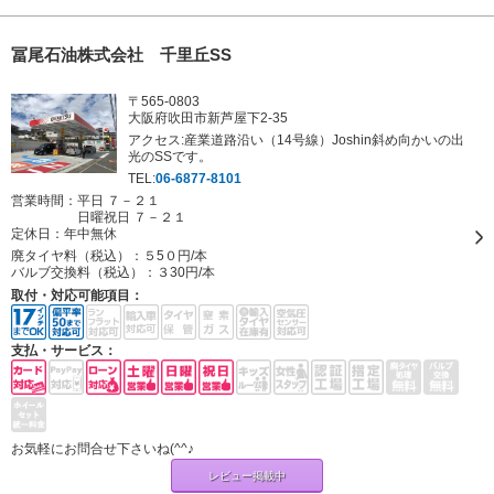
冨尾石油株式会社 千里丘SS
〒565-0803
大阪府吹田市新芦屋下2-35
アクセス:産業道路沿い（14号線）Joshin斜め向かいの出
光のSSです。
TEL:
06-6877-8101
営業時間：平日 ７－２１
日曜祝日 ７－２１
定休日：
年中無休
廃タイヤ料（税込）：
５5０円/本
バルブ交換料（税込）：
３30円/本
取付・対応可能項目：
支払・サービス：
お気軽にお問合せ下さいね(^^♪
レビュー掲載中