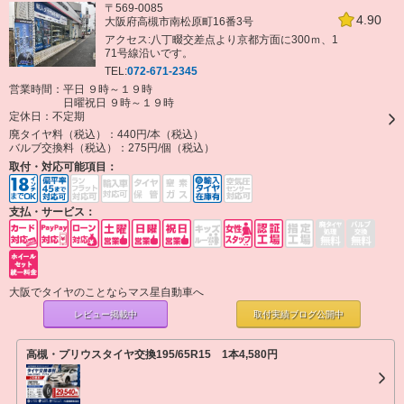
〒569-0085
4.90
大阪府高槻市南松原町16番3号
アクセス:八丁畷交差点より京都方面に300ｍ、1
71号線沿いです。
TEL:
072-671-2345
営業時間：平日 ９時～１９時
日曜祝日 ９時～１９時
定休日：
不定期
廃タイヤ料（税込）：
440円/本（税込）
バルブ交換料（税込）：
275円/個（税込）
取付・対応可能項目：
支払・サービス：
大阪でタイヤのことならマス星自動車へ
レビュー掲載中
取付実績ブログ
公開中
高槻・プリウスタイヤ交換195/65R15 1本4,580円