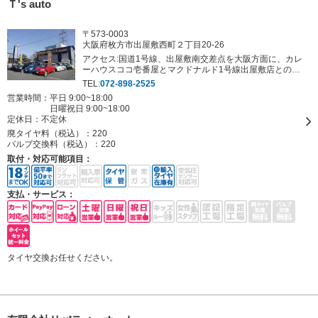
Ｔ's auto
〒573-0003
大阪府枚方市出屋敷西町２丁目20-26
アクセス:国道1号線、出屋敷南交差点を大阪方面に、カレ
ーハウスココ壱番屋とマクドナルド1号線出屋敷店との間
にあります。
TEL:
072-898-2525
営業時間：平日 9:00~18:00
日曜祝日 9:00~18:00
定休日：
不定休
廃タイヤ料（税込）：
220
バルブ交換料（税込）：
220
取付・対応可能項目：
支払・サービス：
タイヤ交換お任せください。