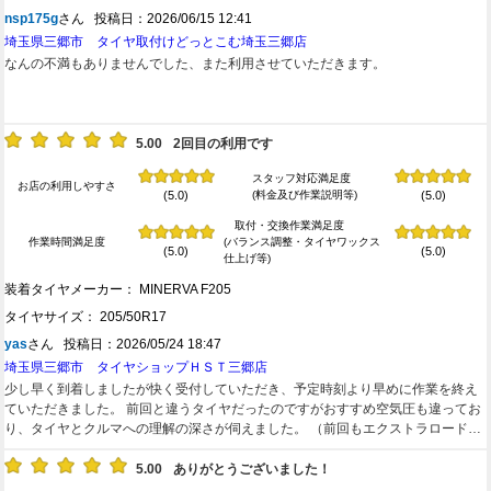
nsp175g
さん 投稿日：2026/06/15 12:41
埼玉県三郷市 タイヤ取付けどっとこむ埼玉三郷店
なんの不満もありませんでした、また利用させていただきます。
5.00
2回目の利用です
スタッフ対応満足度
お店の利用しやすさ
(料金及び作業説明等)
(5.0)
(5.0)
取付・交換作業満足度
作業時間満足度
(バランス調整・タイヤワックス
(5.0)
(5.0)
仕上げ等)
装着タイヤメーカー： MINERVA F205
タイヤサイズ： 205/50R17
yas
さん 投稿日：2026/05/24 18:47
埼玉県三郷市 タイヤショップＨＳＴ三郷店
少し早く到着しましたが快く受付していただき、予定時刻より早めに作業を終え
ていただきました。 前回と違うタイヤだったのですがおすすめ空気圧も違ってお
り、タイヤとクルマへの理解の深さが伺えました。 （前回もエクストラロードタ
イヤで、おすすめ空気圧が一番良かったです） また次回もお願いしたいです！
5.00
ありがとうございました！