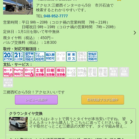
アクセス:三郷西インターから5分 市川石油で
検索するとわかりやすいです。
TEL:
048-952-7777
営業時間：平日 9時～20時（コロナ禍の営業時間 7時～21時）
日曜祝日 9時～19時（コロナ禍の営業時間 7時～20時）
定休日：
1月1日を除いて年中無休
廃タイヤ料（税込）：
450円～
バルブ交換料（税込）：
1本300
取付・対応可能項目：
支払・サービス：
三郷西ICから5分！アクセスいいです
レビュー掲載中
取付実績ブログ
公開中
クラウンタイヤ交換
こんにちは♪ ネットで買うとタイヤが本当安いですね。 皆
さんもネットから購入して こちらに送ってくださいね。 タ
イヤ取付どっとこむ三郷店の大野です。 タイヤ組み替え作
業のご来店本当に有難うございました♪ ★参考取付工賃★
クラウン 作業時間40分 タイヤサイズ 245/35R20 2本
交換 225/35Ｒ20 ２本 基本料金 10000円 廃タイ