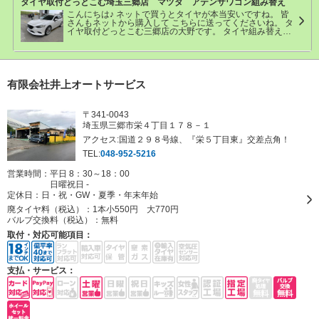
タイヤ取付どっとこむ埼玉三郷店 マツダ アテンザワゴン組み替え
ヤ 1800円 バルブ交換１３２０円 黒ウエイト８８０円
合計タイヤ工賃 14000円 ネットなどで購入されたタイヤ
こんにちは♪ ネットで買うとタイヤが本当安いですね。 皆
を当店宛に送ってもらえば 持ち込む手間が省けますので是
さんもネットから購入して こちらに送ってくださいね。 タ
非ご利用ください♪ https://tire-toritsuke.com/faq/#sendin
イヤ取付どっとこむ三郷店の大野です。 タイヤ組み替え作
業のご来店本当に有難うございました♪ ★参考取付工賃★
マツダ アテンザワゴン 作業時間40分 タイヤサイズ 245/
35R20 4本交換 基本料金 9000円 廃タイヤ 1800円
合計タイヤ工賃 10800円 ネットなどで購入されたタイヤ
を当店宛に送ってもらえば 持ち込む手間が省けますので是
非ご利用ください♪ https://tire-toritsuke.com/faq/#sendin
有限会社井上オートサービス
〒341-0043
埼玉県三郷市栄４丁目１７８－１
アクセス:国道２９８号線、『栄５丁目東』交差点角！
TEL:
048-952-5216
営業時間：平日 8：30～18：00
日曜祝日 -
定休日：
日・祝・GW・夏季・年末年始
廃タイヤ料（税込）：
1本小550円 大770円
バルブ交換料（税込）：
無料
取付・対応可能項目：
支払・サービス：