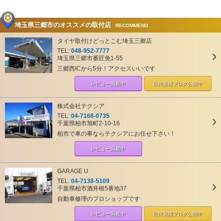
埼玉県三郷市のオススメの取付店
RECOMMEND
タイヤ取付けどっとこむ埼玉三郷店
TEL:
048-952-7777
埼玉県三郷市番匠免1-55
三郷西ICから5分！アクセスいいです
レビュー掲載中
取付実績ブログ
公開中
株式会社テクシア
TEL:
04-7168-0735
千葉県柏市旭町2-10-16
柏市で車の事ならテクシアにお任せ下さい！
レビュー掲載中
GARAGE U
TEL:
04-7138-5109
千葉県柏市酒井根5番地37
自動車修理のプロショップです
レビュー掲載中
取付実績ブログ
公開中