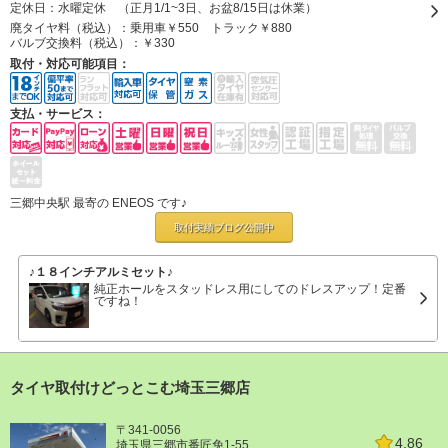
定休日：
水曜定休 （正月1/1~3日、お盆8/15日は休業）
廃タイヤ料（税込）：
乗用車￥550 トラック￥880
バルブ交換料（税込）：
￥330
取付・対応可能項目：
支払・サービス：
三郷中央駅 最寄の ENEOS です♪
取付実績ブログ
公開中
♪１８インチアルミセット♪
純正ホールをスタッドレス用にしてのドレスアップ！定番
ですね！
タイヤ取付けどっとこむ埼玉三郷店
〒341-0056
4.86
埼玉県三郷市番匠免1-55