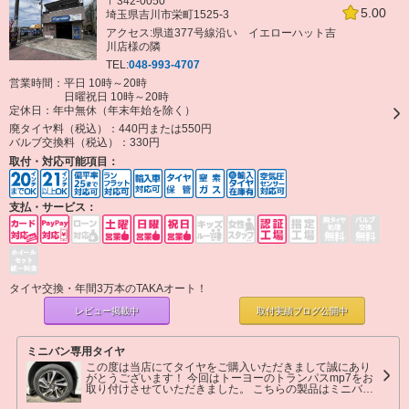
〒342-0050
5.00
埼玉県吉川市栄町1525-3
アクセス:県道377号線沿い イエローハット吉
川店様の隣
TEL:
048-993-4707
営業時間：平日 10時～20時
日曜祝日 10時～20時
定休日：
年中無休（年末年始を除く）
廃タイヤ料（税込）：
440円または550円
バルブ交換料（税込）：
330円
取付・対応可能項目：
支払・サービス：
タイヤ交換・年間3万本のTAKAオート！
レビュー掲載中
取付実績ブログ
公開中
ミニバン専用タイヤ
この度は当店にてタイヤをご購入いただきまして誠にあり
がとうございます！ 今回はトーヨーのトランパスmp7をお
取り付けさせていただきました。 こちらの製品はミニバン
専用タイヤとなり、ステップワゴンなどのミニバンの車高