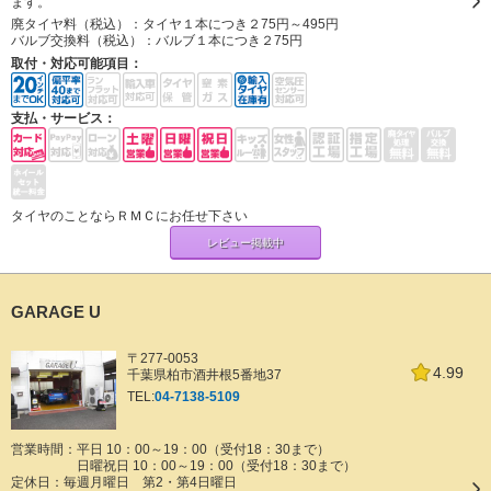
ます。
廃タイヤ料（税込）：
タイヤ１本につき２75円～495円
バルブ交換料（税込）：
バルブ１本につき２75円
取付・対応可能項目：
支払・サービス：
タイヤのことならＲＭＣにお任せ下さい
レビュー掲載中
GARAGE U
〒277-0053
4.99
千葉県柏市酒井根5番地37
TEL:
04-7138-5109
営業時間：平日 10：00～19：00（受付18：30まで）
日曜祝日 10：00～19：00（受付18：30まで）
定休日：
毎週月曜日 第2・第4日曜日