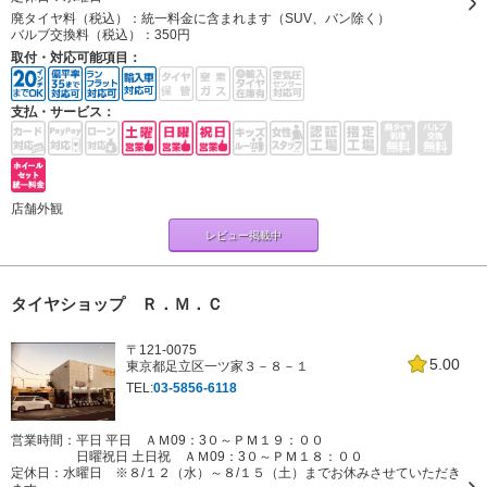
廃タイヤ料（税込）：
統一料金に含まれます（SUV、バン除く）
バルブ交換料（税込）：
350円
取付・対応可能項目：
支払・サービス：
店舗外観
レビュー掲載中
タイヤショップ Ｒ．Ｍ．Ｃ
〒121-0075
5.00
東京都足立区一ツ家３－８－１
TEL:
03-5856-6118
営業時間：平日 平日 ＡＭ09：3０～ＰＭ１９：００
日曜祝日 土日祝 ＡＭ09：3０～ＰＭ１８：００
定休日：
水曜日 ※８/１２（水）～８/１５（土）までお休みさせていただき