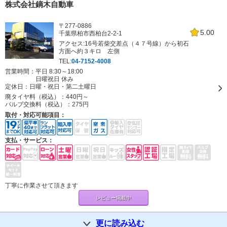
株式会社鏑木自動車
〒277-0886
5.00
千葉県柏市西柏台2-2-1
アクセス:16号若柴交差点（４７号線）から初石
方面へ約３キロ 左側
TEL:
04-7152-4008
営業時間：平日 8:30～18:00
日曜祝日 休み
定休日：
日曜・祝日・第二土曜日
廃タイヤ料（税込）：
440円～
バルブ交換料（税込）：
275円
取付・対応可能項目：
支払・サービス：
丁寧に作業させて頂きます
レビュー掲載中
更に読み込む