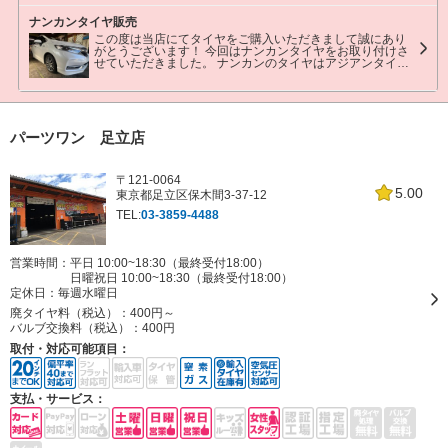
があるお車のふらつきや片減りを低減したタイヤになりま
す。 これで遠方へのお出かけも問題ありません！ またのご
ナンカンタイヤ販売
来店をお待ちしております。
この度は当店にてタイヤをご購入いただきまして誠にあり
がとうございます！ 今回はナンカンタイヤをお取り付けさ
せていただきました。 ナンカンのタイヤはアジアンタイヤ
として長年親しまれているメーカーです。 こちらの製品は
ドライ性能とウェット性能のどちらもグリップ力に優れた
エコタイヤです、 またのご来店をお待ちしております。
パーツワン 足立店
〒121-0064
5.00
東京都足立区保木間3-37-12
TEL:
03-3859-4488
営業時間：平日 10:00~18:30（最終受付18:00）
日曜祝日 10:00~18:30（最終受付18:00）
定休日：
毎週水曜日
廃タイヤ料（税込）：
400円～
バルブ交換料（税込）：
400円
取付・対応可能項目：
支払・サービス：