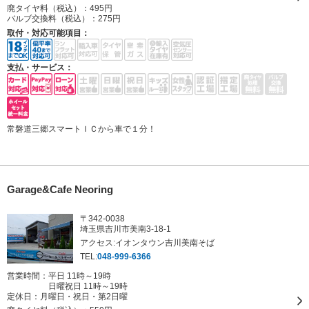
廃タイヤ料（税込）：
495円
バルブ交換料（税込）：
275円
取付・対応可能項目：
支払・サービス：
常磐道三郷スマートＩＣから車で１分！
Garage&Cafe Neoring
〒342-0038
埼玉県吉川市美南3-18-1
アクセス:イオンタウン吉川美南そば
TEL:
048-999-6366
営業時間：平日 11時～19時
日曜祝日 11時～19時
定休日：
月曜日・祝日・第2日曜