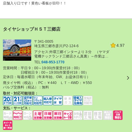
店舗入り口です！黄色い看板が目印！！
タイヤショップＨＳＴ三郷店
〒341-0005
4.97
埼玉県三郷市彦川戸2-124-6
アクセス:外環三郷インターより３分 （ヤマダ
電機テックランド三郷店さん真裏）～作業はカ
レンダー指定予約をお願いします～AUTOWAY
TEL:
048-953-1770
LOOPの購入画面（カレンダー）で取付け希望
営業時間：平日 9：00～19:00(作業受付18：00）
日を選択してください。 簡単に取付予定日の予
日曜祝日 9：00～19:00(作業受付18：00）
約が可能です。
定休日：
毎週水曜日（年末年始、GW、お盆休日有り）
廃タイヤ料（税込）：
PC：￥440 ＬＴ・4WD：￥550
バルブ交換料（税込）：
無料
取付・対応可能項目：
支払・サービス：