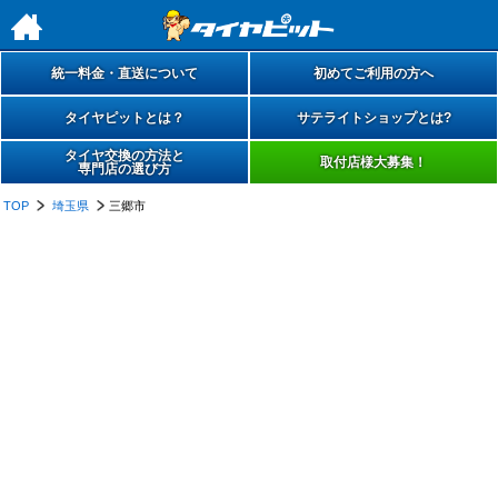
h
統一料金・直送について
初めてご利用の方へ
タイヤピットとは？
サテライトショップとは?
タイヤ交換の方法と
取付店様大募集！
専門店の選び方
TOP
埼玉県
三郷市