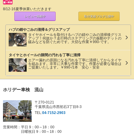
8/12-16夏季休業いただきます
レビュー掲載中
取付実績ブログ
公開中
ハブの錆やごみの清掃＆グリスアップ
タイヤホイールを取付けるハブの錆やごみの清掃後グリス
アップ！何故か？走行時のステアリングの振動やナットの
緩みなどを防ぐためです。大切な作業￥990-です。
タイヤとホイールの隙間の汚れを丁寧に清掃
エアー漏れの原因になる汚れを丁寧に清掃してからタイヤ
を組みます。非常に大事な作業です。作業が必要な場合は
ご提案いたします。￥990-/1本 安心・安全
ホリデー車検 流山
〒270-0121
千葉県流山市西初石3丁目8-3
TEL:
04-7152-2903
営業時間：平日 9：00～18：00
日曜祝日 9：00～18：00