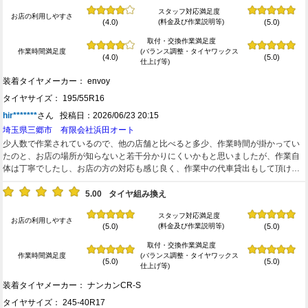
スタッフ対応満足度
お店の利用しやすさ
(料金及び作業説明等)
(4.0)
(5.0)
取付・交換作業満足度
作業時間満足度
(バランス調整・タイヤワックス
(4.0)
(5.0)
仕上げ等)
装着タイヤメーカー： envoy
タイヤサイズ： 195/55R16
hir*******
さん 投稿日：2026/06/23 20:15
埼玉県三郷市 有限会社浜田オート
少人数で作業されているので、他の店舗と比べると多少、作業時間が掛かってい
たのと、お店の場所が知らないと若干分かりにくいかもと思いましたが、作業自
体は丁寧でしたし、お店の方の対応も感じ良く、作業中の代車貸出もして頂け
て、トータルでは満足しております！
5.00
タイヤ組み換え
スタッフ対応満足度
お店の利用しやすさ
(料金及び作業説明等)
(5.0)
(5.0)
取付・交換作業満足度
作業時間満足度
(バランス調整・タイヤワックス
(5.0)
(5.0)
仕上げ等)
装着タイヤメーカー： ナンカンCR-S
タイヤサイズ： 245-40R17