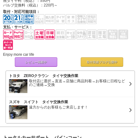
廃タイヤ料（税込）：
550円
バルブ交換料（税込）：
220円～
取付・対応可能項目：
支払・サービス：
Enjoy more car life
レビュー掲載中
取付実績ブログ
公開中
トヨタ ZEROクラウン タイヤ交換作業
取付店に選択→直送→店舗に商品到着→お客様に日程など
のご連絡→交換
スズキ スイフト タイヤ交換作業
遠方からのお客様もご来店します！
トータルカーサポート パインコーン