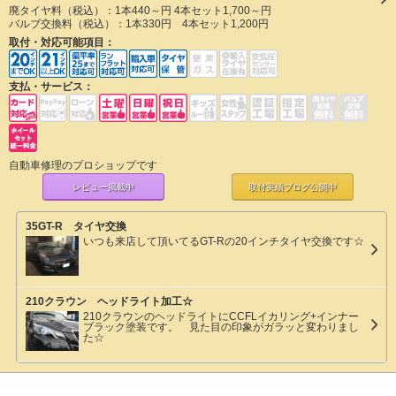
廃タイヤ料（税込）：
1本440～円 4本セット1,700～円
バルブ交換料（税込）：
1本330円 4本セット1,200円
取付・対応可能項目：
支払・サービス：
自動車修理のプロショップです
レビュー掲載中
取付実績ブログ
公開中
35GT-R タイヤ交換
いつも来店して頂いてるGT-Rの20インチタイヤ交換です☆
210クラウン ヘッドライト加工☆
210クラウンのヘッドライトにCCFLイカリング+インナー
ブラック塗装です。 見た目の印象がガラッと変わりまし
た☆