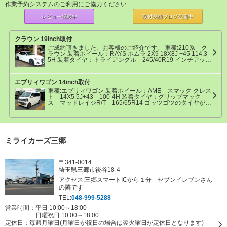
作業予約システムのご利用にご協力ください
レビュー掲載中
取付実績ブログ
公開中
クラウン 19inch取付
ご成約頂きました、お客様のご紹介です。 車種:210系 ク
ラウン 装着ホイール：RAYS ホムラ 2X9 18X8J +45 114.3-
5H 装着タイヤ：トライアングル 245/40R19 インチアップ
したい！とのご要望でご来店頂きましたOZW様 派手派手し
く無く、落ち着いた印象でフェンダーの空きを埋めたいと
の事で ギリギリラインを狙い245/40R19をチョイス！ カッ
エブリィワゴン 14inch取付
コ良く仕上がりました！ OZW様、この度はご成約頂き誠に
有り難う御座いました。 ☆☆☆★☆☆☆★☆☆☆★☆☆☆
車種:エブリィワゴン 装着ホイール：AME スマック クレス
★☆☆☆ タイヤショップＨＳＴ三郷店 埼玉県三郷市彦川戸
ト 14X5.5J+43 100-4H 装着タイヤ：グリップマック
2-124-6 TEL 048-953-1770 FAX 048-948-8540 定休
ス マッドレイジR/T 165/65R14 ゴッツゴツのタイヤがや
日 毎週水曜日 営業時間 9：00～19：00 店舗https://www.
る気満々！ ホイールサイズもやる気満々！ 正直な所、サイ
hattori-hst.com 本社https://www.hattori-shokai.com ☆☆☆★
ズ的に干渉ギリギリかちょっと擦るかも… 実車があるな
☆☆☆★☆☆☆★☆☆☆★☆☆☆
ら、試着するしかない！ 試着の結果 ギリギリでかわしまし
た！ サイズアップでワイルドな1台が誕生しました！ SZK
様、この度はご成約頂き誠に有り難う御座いました。 ☆☆
☆★☆☆☆★☆☆☆★☆☆☆★☆☆☆ タイヤショップＨＳ
ミライカーズ三郷
Ｔ三郷店 埼玉県三郷市彦川戸2-124-6 TEL 048-953-1770
FAX 048-948-8540 定休日 毎週水曜日 営業時間 9：00
～19：00 店舗https://www.hattori-hst.com 本社https://www.h
〒341-0014
attori-shokai.com ☆☆☆★☆☆☆★☆☆☆★☆☆☆★☆☆
☆
埼玉県三郷市後谷18-4
アクセス:三郷スマートICから１分 セブンイレブンさん
の隣です
TEL:
048-999-5288
営業時間：平日 10:00～18:00
日曜祝日 10:00～18:00
定休日：
毎週月曜日(月曜日が祝日の場合は翌火曜日が定休日となります)