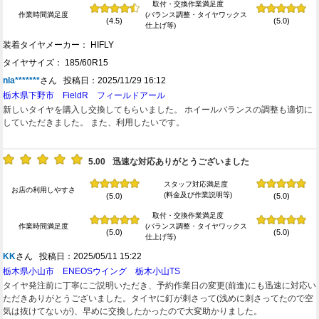
取付・交換作業満足度
作業時間満足度
(バランス調整・タイヤワックス
(4.5)
(5.0)
仕上げ等)
装着タイヤメーカー： HIFLY
タイヤサイズ： 185/60R15
nla*******
さん 投稿日：2025/11/29 16:12
栃木県下野市 FieldR フィールドアール
新しいタイヤを購入し交換してもらいました。 ホイールバランスの調整も適切に
していただきました。 また、利用したいです。
5.00
迅速な対応ありがとうございました
スタッフ対応満足度
お店の利用しやすさ
(料金及び作業説明等)
(5.0)
(5.0)
取付・交換作業満足度
作業時間満足度
(バランス調整・タイヤワックス
(5.0)
(5.0)
仕上げ等)
KK
さん 投稿日：2025/05/11 15:22
栃木県小山市 ENEOSウイング 栃木小山TS
タイヤ発注前に丁寧にご説明いただき、予約作業日の変更(前進)にも迅速に対応い
ただきありがとうございました。タイヤに釘が刺さって(浅めに刺さってたので空
気は抜けてないが)、早めに交換したかったので大変助かりました。