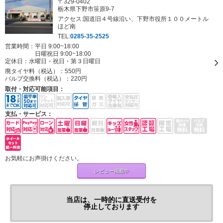
〒329-0402
栃木県下野市笹原9-7
アクセス:国道旧４号線沿い、下野市役所１００メートル
ほど南
TEL:
0285-35-2525
営業時間：平日 9:00~18:00
日曜祝日 9:00~18:00
定休日：
水曜日・祝日・第３日曜日
廃タイヤ料（税込）：
550円
バルブ交換料（税込）：
220円
取付・対応可能項目：
支払・サービス：
お気軽にお声掛けください。
レビュー掲載中
当店は、一時的に直送受付を
停止しております