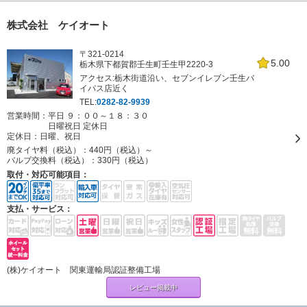
株式会社 ケイオート
〒321-0214
5.00
栃木県下都賀郡壬生町壬生甲2220-3
アクセス:栃木街道沿い、セブンイレブン壬生バ
イパス店近く
TEL:
0282-82-9939
営業時間：平日 ９：００～１８：３０
日曜祝日 定休日
定休日：
日曜、祝日
廃タイヤ料（税込）：
440円（税込）～
バルブ交換料（税込）：
330円（税込）
取付・対応可能項目：
支払・サービス：
(株)ケイオート 関東運輸局認証整備工場
レビュー掲載中