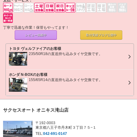
支払・サービス：
丁寧で迅速な作業！保管もやってます！
レビュー掲載中
取付実績ブログ
公開中
トヨタ ヴェルファイアのお客様
235/50R18の直送持ち込みタイヤ交換です。
ホンダ N-BOXのお客様
155/65R14の直送持ち込みタイヤ交換です。
サクセスオート オニキス滝山店
〒192-0003
東京都八王子市丹木町３丁目７５−１
TEL:
042-691-0147