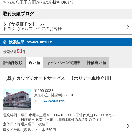
ちろん八王子方面からの左折もOKです！
取付実績ブログ
タイヤ取替ドットコム
トヨタ ヴェルファイアのお客様
検索結果
SEARCH RESULT
51
検索結果
件
評価件数順
近い順
キャンペーン実施中
評価高い順
（株）カワグチオートサービス 【ホリデー車検立川】
〒190-0022
東京都立川市錦町3-7-13
TEL:
042-524-6156
営業時間：平日 水曜～土曜 9：30～18：00（工場作業は17：00まで）
日曜祝日 休業【日曜・月曜は車検のみの対応です】
定休日：
毎週火曜日・祝祭日
廃タイヤ料（税込）：
１本 550円