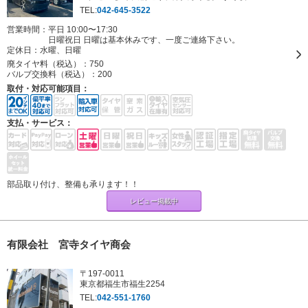
TEL:
042-645-3522
営業時間：平日 10:00〜17:30
日曜祝日 日曜は基本休みです、一度ご連絡下さい。
定休日：
水曜、日曜
廃タイヤ料（税込）：
750
バルブ交換料（税込）：
200
取付・対応可能項目：
支払・サービス：
部品取り付け、整備も承ります！！
レビュー掲載中
有限会社 宮寺タイヤ商会
〒197-0011
東京都福生市福生2254
TEL:
042-551-1760