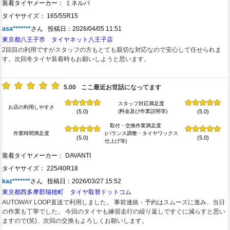
装着タイヤメーカー： ミネルバ
タイヤサイズ： 165/55R15
asa*******
さん 投稿日：2026/04/05 11:51
東京都八王子市 タイヤネット八王子店
2回目の利用ですがスタッフの方もとても親切な対応なので安心して任せられま
す。次回冬タイヤ装着時もお願いしようと思います。
5.00
ここ最近お世話になってます
スタッフ対応満足度
お店の利用しやすさ
(料金及び作業説明等)
(5.0)
(5.0)
取付・交換作業満足度
作業時間満足度
(バランス調整・タイヤワックス
(5.0)
(5.0)
仕上げ等)
装着タイヤメーカー： DAVANTI
タイヤサイズ： 225/40R18
kaz*******
さん 投稿日：2026/03/27 15:52
東京都西多摩郡瑞穂町 タイヤ取替ドットコム
AUTOWAY LOOP直送で利用しました。 事前連絡・予約はスムーズに進み、当日
の作業も丁寧でした。 今回のタイヤも練習走行の繰り返しですぐに減らすと思い
ますので(笑)、次回の交換もよろしくお願いします。