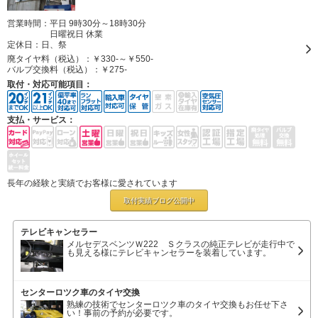
営業時間：平日 9時30分～18時30分
日曜祝日 休業
定休日：
日、祭
廃タイヤ料（税込）：
￥330-～￥550-
バルブ交換料（税込）：
￥275-
取付・対応可能項目：
支払・サービス：
長年の経験と実績でお客様に愛されています
取付実績ブログ
公開中
テレビキャンセラー
メルセデスベンツＷ222 Ｓクラスの純正テレビが走行中で
も見える様にテレビキャンセラーを装着しています。
センターロツク車のタイヤ交換
熟練の技術でセンターロツク車のタイヤ交換もお任せ下さ
い！事前の予約が必要です。