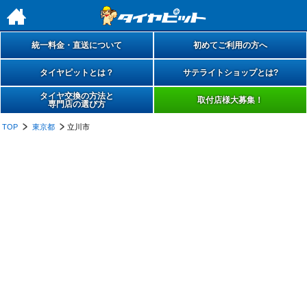
h
統一料金・直送について
初めてご利用の方へ
タイヤピットとは？
サテライトショップとは?
タイヤ交換の方法と
取付店様大募集！
専門店の選び方
TOP
東京都
立川市