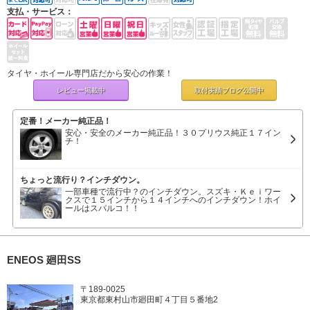
支払・サービス：
タイヤ・ホイール専門店だから安心の作業！
レビュー掲載中
取付実績ブログ
公開中
定番！メーカー純正品！
安心・安全のメーカー純正品！３０プリウス純正１７イン
チ！
ちょっと流行り？インチダウン。
一部車種で流行中？のインチダウン。スズキ・Ｋｅｉワー
クスで１５インチから１４インチへのインチダウン！ホイ
ールはスパルコ！！
ENEOS 廻田SS
〒189-0025
東京都東村山市廻田町４丁目５番地2