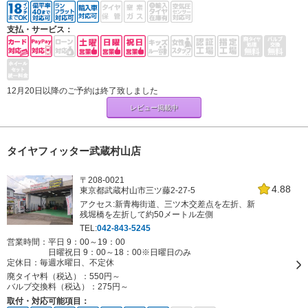
支払・サービス：
12月20日以降のご予約は終了致しました
レビュー掲載中
タイヤフィッター武蔵村山店
〒208-0021
4.88
東京都武蔵村山市三ツ藤2-27-5
アクセス:新青梅街道、三ツ木交差点を左折、新
残堀橋を左折して約50メートル左側
TEL:
042-843-5245
営業時間：平日 9：00～19：00
日曜祝日 9：00～18：00※日曜日のみ
定休日：
毎週水曜日、不定休
廃タイヤ料（税込）：
550円～
バルブ交換料（税込）：
275円～
取付・対応可能項目：