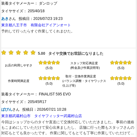
装着タイヤメーカー： ダンロップ
タイヤサイズ： 205/40/18
あき
さん 投稿日：2026/07/23 19:23
東京都八王子市 有限会社アイアンオート
予約して行ったらすぐ作業してくれまひた。
5.00
タイヤ交換でお世話になりました
スタッフ対応満足度
お店の利用しやすさ
(料金及び作業説明等)
(5.0)
(5.0)
取付・交換作業満足度
作業時間満足度
(バランス調整・タイヤワックス
(5.0)
(5.0)
仕上げ等)
装着タイヤメーカー： FINALIST 595 EVO
タイヤサイズ： 205/45R17
ぱぴん
さん 投稿日：2026/07/21 10:28
東京都武蔵村山市 タイヤフィッター武蔵村山店
今回はショップからのタイヤ直送にて交換対応していただきました。 事前の連絡
もこまめにしていただけて安心出来ましたし、 店舗に行った際もスタッフさんの
対応もとても良かったです。 作業に関してもとても丁寧に作業していただけて信