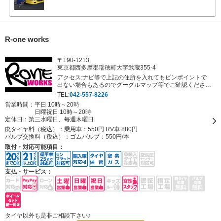
R-one works
〒190-1213
東京都西多摩郡瑞穂町大字武蔵355-4
アクセス:ナビ等で上記の住所を入れてもピンポイントで
出ない場合もあるのでグーグルマップ等でご確認くださ
い。
TEL:
042-557-8226
営業時間：平日 10時～20時
日曜祝日 10時～20時
定休日：
第三水曜日、毎週木曜日
廃タイヤ料（税込）：
乗用車：550円 RV車:880円
バルブ交換料（税込）：
ゴムバルブ：550円/本
取付・対応可能項目：
支払・サービス：
タイヤ以外も是非ご相談下さい♪