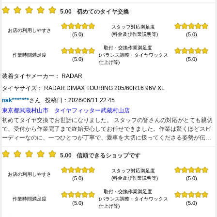
頼できるお店だと感じました。 また次回も利用させていただきたいと思います。
ありがとうございました。
5.00
初めてのタイヤ交換
スタッフ対応満足度
お店の利用しやすさ
(料金及び作業説明等)
(5.0)
(5.0)
取付・交換作業満足度
作業時間満足度
(バランス調整・タイヤワックス
(5.0)
(5.0)
仕上げ等)
装着タイヤメーカー： RADAR
タイヤサイズ： RADAR DIMAX TOURING 205/60R16 96V XL
nak*******
さん 投稿日：2026/06/11 22:45
東京都武蔵村山市 タイヤフィッター武蔵村山店
初めてタイヤ交換でお世話になりました。 スタッフの皆さんの対応がとても親切
で、受付から作業完了まで終始安心してお任せできました。作業は驚くほどスピ
ーディーなのに、一つひとつが丁寧で、愛車を大切に扱ってくださる姿勢が伝わ
ってきました。 タイヤに関する質問にも分かりやすく説明していただき、専門知
識がなくても安心して相談できます。技術力の高さはもちろん、安全面への配慮
5.00
信頼できるショップです
もしっかりしていて信頼できるお店だと感じました。実際に利用してみて、多く
スタッフ対応満足度
の方から高い評価を受けている理由がよく分かりました。 料金・作業品質・接客
お店の利用しやすさ
(料金及び作業説明等)
(5.0)
(5.0)
のどれを取っても大満足です。タイヤ交換を検討している方には自信を持ってお
すすめできます。これからも愛車のタイヤ関連はお願いしたいと思います。本当
取付・交換作業満足度
にありがとうございました！
作業時間満足度
(バランス調整・タイヤワックス
(5.0)
(5.0)
仕上げ等)