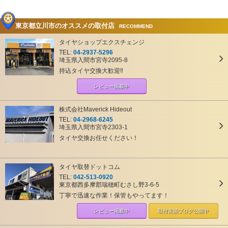
東京都立川市のオススメの取付店
RECOMMEND
タイヤショップエクスチェンジ
TEL:
04-2937-5296
埼玉県入間市宮寺2095-8
持込タイヤ交換大歓迎‼
レビュー掲載中
株式会社Maverick Hideout
TEL:
04-2968-6245
埼玉県入間市宮寺2303-1
タイヤ交換お任せください！
タイヤ取替ドットコム
TEL:
042-513-0920
東京都西多摩郡瑞穂町むさし野3-6-5
丁寧で迅速な作業！保管もやってます！
レビュー掲載中
取付実績ブログ
公開中