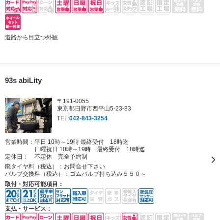
道路から目立つ外観
93s abiLity
〒191-0055
東京都日野市西平山5-23-83
TEL:
042-843-3254
営業時間：平日 10時～19時 最終受付 18時迄
日曜祝日 10時～19時 最終受付 18時迄
定休日：
不定休 完全予約制
廃タイヤ料（税込）：
お問合せ下さい
バルブ交換料（税込）：
ゴムバルブ持ち込み５５０～
取付・対応可能項目：
支払・サービス：