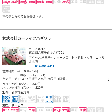
車の事なら何でもお任せ下さい！
株式会社カーライフハギワラ
〒192-0012
東京都八王子市左入町751
アクセス:八王子インター入口 村内家具さん前 ニトリ
さん隣
TEL:
042-691-2411
営業時間：平日 9時～17時
日曜祝日 ９時～17時
定休日：
第1・3・5日曜日／祝日 水曜日（隔週）
廃タイヤ料（税込）：
330円
バルブ交換料（税込）：
220円
取付・対応可能項目：
支払・サービス：