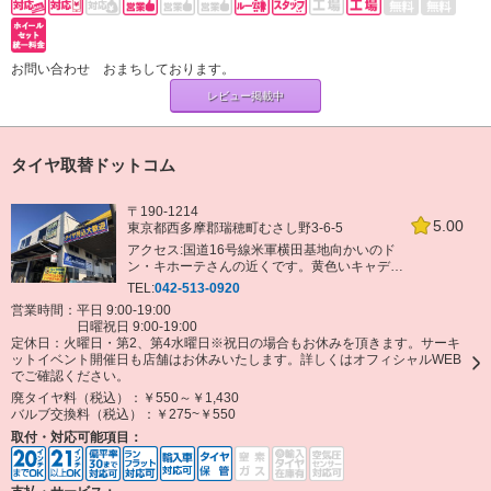
お問い合わせ おまちしております。
レビュー掲載中
タイヤ取替ドットコム
〒190-1214
5.00
東京都西多摩郡瑞穂町むさし野3-6-5
アクセス:国道16号線米軍横田基地向かいのド
ン・キホーテさんの近くです。黄色いキャデラ
ックが刺さってる店舗。「むさし野南」信号
TEL:
042-513-0920
角、内・外廻りどちらからも入場いただけま
営業時間：平日 9:00-19:00
す。
日曜祝日 9:00-19:00
定休日：
火曜日・第2、第4水曜日※祝日の場合もお休みを頂きます。サーキ
ットイベント開催日も店舗はお休みいたします。詳しくはオフィシャルWEB
でご確認ください。
廃タイヤ料（税込）：
￥550～￥1,430
バルブ交換料（税込）：
￥275~￥550
取付・対応可能項目：