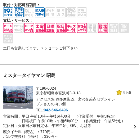
取付・対応可能項目：
支払・サービス：
土日も営業してます、メッセージご覧下さい
ミスタータイヤマン 昭島
〒196-0024
4.56
東京都昭島市宮沢町3-3-18
アクセス:新奥多摩街道、宮沢交差点セブンイレ
ブンさんの向い側
TEL:
042-546-0496
営業時間：平日 午前10時～午後6時00分 （作業受付 午後5時迄）
日曜祝日 午前10時～午後6時00分 （作業受付 午後5時迄）
定休日：
火曜日水曜日定休、年末年始、GW、お盆等
廃タイヤ料（税込）：
770円～
バルブ交換料（税込）：
330円～