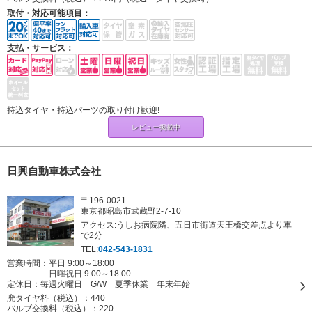
取付・対応可能項目：
支払・サービス：
持込タイヤ・持込パーツの取り付け歓迎!
レビュー掲載中
日興自動車株式会社
〒196-0021
東京都昭島市武蔵野2-7-10
アクセス:うしお病院隣、五日市街道天王橋交差点より車
で2分
TEL:
042-543-1831
営業時間：平日 9:00～18:00
日曜祝日 9:00～18:00
定休日：
毎週火曜日 G/W 夏季休業 年末年始
廃タイヤ料（税込）：
440
バルブ交換料（税込）：
220