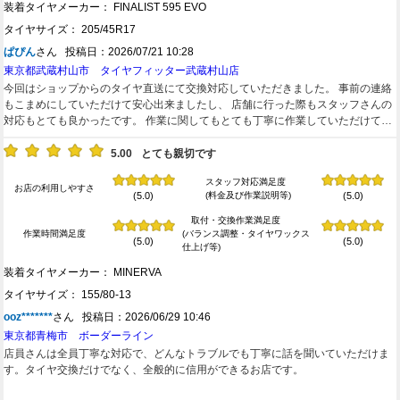
装着タイヤメーカー： FINALIST 595 EVO
タイヤサイズ： 205/45R17
ぱぴん
さん 投稿日：2026/07/21 10:28
東京都武蔵村山市 タイヤフィッター武蔵村山店
今回はショップからのタイヤ直送にて交換対応していただきました。 事前の連絡
もこまめにしていただけて安心出来ましたし、 店舗に行った際もスタッフさんの
対応もとても良かったです。 作業に関してもとても丁寧に作業していただけて信
頼できるお店だと感じました。 また次回も利用させていただきたいと思います。
ありがとうございました。
5.00
とても親切です
スタッフ対応満足度
お店の利用しやすさ
(料金及び作業説明等)
(5.0)
(5.0)
取付・交換作業満足度
作業時間満足度
(バランス調整・タイヤワックス
(5.0)
(5.0)
仕上げ等)
装着タイヤメーカー： MINERVA
タイヤサイズ： 155/80-13
ooz*******
さん 投稿日：2026/06/29 10:46
東京都青梅市 ボーダーライン
店員さんは全員丁寧な対応で、どんなトラブルでも丁寧に話を聞いていただけま
す。タイヤ交換だけでなく、全般的に信用ができるお店です。