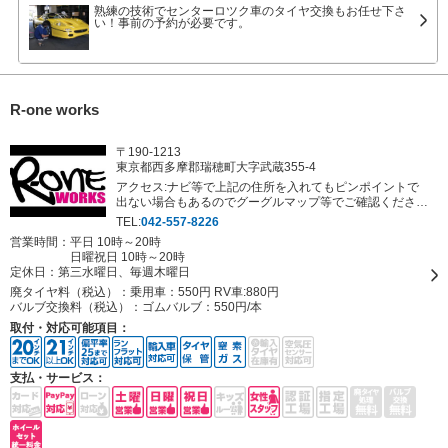
熟練の技術でセンターロツク車のタイヤ交換もお任せ下さ
い！事前の予約が必要です。
R-one works
〒190-1213
東京都西多摩郡瑞穂町大字武蔵355-4
アクセス:ナビ等で上記の住所を入れてもピンポイントで
出ない場合もあるのでグーグルマップ等でご確認くださ
い。
TEL:
042-557-8226
営業時間：平日 10時～20時
日曜祝日 10時～20時
定休日：
第三水曜日、毎週木曜日
廃タイヤ料（税込）：
乗用車：550円 RV車:880円
バルブ交換料（税込）：
ゴムバルブ：550円/本
取付・対応可能項目：
支払・サービス：