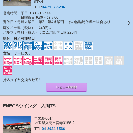
約5分
TEL:
04-2937-5296
営業時間：平日 9:30～18：00
日曜祝日 9:30～18：00
定休日：
毎週木曜日 第2・第4水曜日 その他臨時休業の場合あり
廃タイヤ料（税込）：
440円～
バルブ交換料（税込）：
ゴムバルブ 1個 220円~
取付・対応可能項目：
支払・サービス：
持込タイヤ交換大歓迎‼
レビュー掲載中
ENEOSウイング 入間TS
〒358-0014
埼玉県入間市宮寺3186-2
TEL:
04-2934-5566