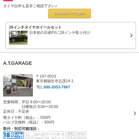
タイヤ以外も是非ご相談下さい♪
取付実績ブログ
公開中
28インチタイヤホイールセット
日本初の日産FXに28インチ取り付け
A.T.GARAGE
〒197-0023
東京都福生市志茂14-1
TEL:
080-2053-7907
営業時間：平日 9:00〜20:00
日曜祝日 9:00〜20:00
定休日：
不定休
廃タイヤ料（税込）：
550円
バルブ交換料（税込）：
300円
取付・対応可能項目：