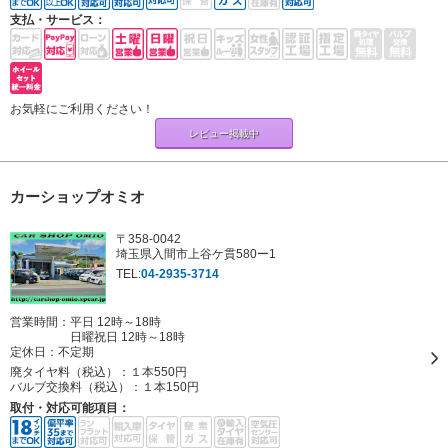
支払・サービス：
お気軽にご利用ください！
レビュー掲載中
カーショップオミオ
〒358-0042
埼玉県入間市上谷ケ貫580ー1
TEL:
04-2935-3714
営業時間：平日 12時～18時
日曜祝日 12時～18時
定休日：
不定期
廃タイヤ料（税込）：
１本550円
バルブ交換料（税込）：
１本150円
取付・対応可能項目：