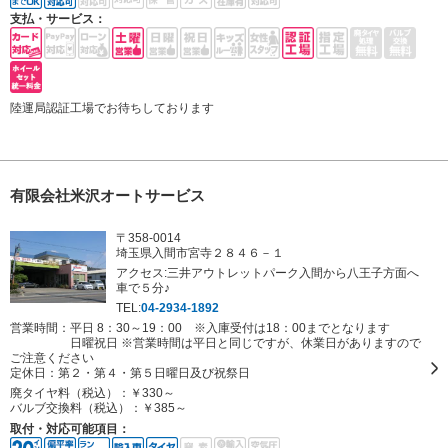
支払・サービス：
陸運局認証工場でお待ちしております
有限会社米沢オートサービス
〒358-0014
埼玉県入間市宮寺２８４６－１
アクセス:三井アウトレットパーク入間から八王子方面へ
車で５分♪
TEL:
04-2934-1892
営業時間：平日 8：30～19：00 ※入庫受付は18：00までとなります
日曜祝日 ※営業時間は平日と同じですが、休業日がありますので
ご注意ください
定休日：
第２・第４・第５日曜日及び祝祭日
廃タイヤ料（税込）：
￥330～
バルブ交換料（税込）：
￥385～
取付・対応可能項目：