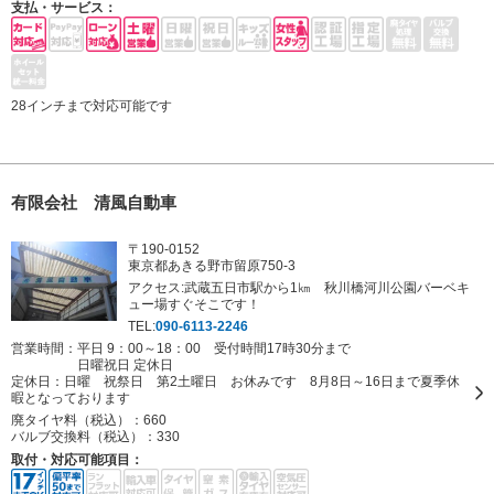
支払・サービス：
28インチまで対応可能です
有限会社 清風自動車
〒190-0152
東京都あきる野市留原750-3
アクセス:武蔵五日市駅から1㎞ 秋川橋河川公園バーベキ
ュー場すぐそこです！
TEL:
090-6113-2246
営業時間：平日 9：00～18：00 受付時間17時30分まで
日曜祝日 定休日
定休日：
日曜 祝祭日 第2土曜日 お休みです 8月8日～16日まで夏季休
暇となっております
廃タイヤ料（税込）：
660
バルブ交換料（税込）：
330
取付・対応可能項目：