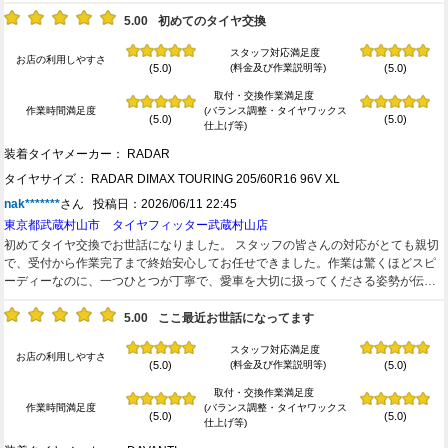
5.00
初めてのタイヤ交換
スタッフ対応満足度
お店の利用しやすさ
(料金及び作業説明等)
(5.0)
(5.0)
取付・交換作業満足度
作業時間満足度
(バランス調整・タイヤワックス
(5.0)
(5.0)
仕上げ等)
装着タイヤメーカー： RADAR
タイヤサイズ： RADAR DIMAX TOURING 205/60R16 96V XL
nak*******
さん 投稿日：2026/06/11 22:45
東京都武蔵村山市 タイヤフィッター武蔵村山店
初めてタイヤ交換でお世話になりました。 スタッフの皆さんの対応がとても親切
で、受付から作業完了まで終始安心してお任せできました。作業は驚くほどスピ
ーディーなのに、一つひとつが丁寧で、愛車を大切に扱ってくださる姿勢が伝わ
ってきました。 タイヤに関する質問にも分かりやすく説明していただき、専門知
識がなくても安心して相談できます。技術力の高さはもちろん、安全面への配慮
5.00
ここ最近お世話になってます
もしっかりしていて信頼できるお店だと感じました。実際に利用してみて、多く
スタッフ対応満足度
の方から高い評価を受けている理由がよく分かりました。 料金・作業品質・接客
お店の利用しやすさ
(料金及び作業説明等)
(5.0)
(5.0)
のどれを取っても大満足です。タイヤ交換を検討している方には自信を持ってお
すすめできます。これからも愛車のタイヤ関連はお願いしたいと思います。本当
取付・交換作業満足度
にありがとうございました！
作業時間満足度
(バランス調整・タイヤワックス
(5.0)
(5.0)
仕上げ等)