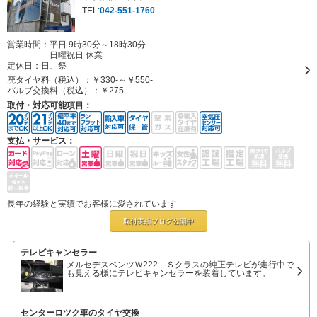
TEL:
042-551-1760
営業時間：平日 9時30分～18時30分
日曜祝日 休業
定休日：
日、祭
廃タイヤ料（税込）：
￥330-～￥550-
バルブ交換料（税込）：
￥275-
取付・対応可能項目：
支払・サービス：
長年の経験と実績でお客様に愛されています
取付実績ブログ
公開中
テレビキャンセラー
メルセデスベンツＷ222 Ｓクラスの純正テレビが走行中で
も見える様にテレビキャンセラーを装着しています。
センターロツク車のタイヤ交換