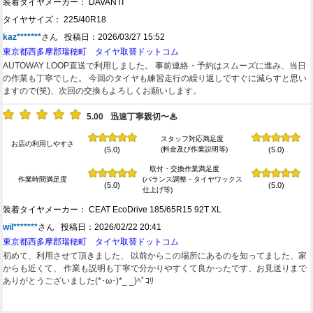
装着タイヤメーカー： DAVANTI
タイヤサイズ： 225/40R18
kaz*******
さん 投稿日：2026/03/27 15:52
東京都西多摩郡瑞穂町 タイヤ取替ドットコム
AUTOWAY LOOP直送で利用しました。 事前連絡・予約はスムーズに進み、当日
の作業も丁寧でした。 今回のタイヤも練習走行の繰り返しですぐに減らすと思い
ますので(笑)、次回の交換もよろしくお願いします。
5.00
迅速丁寧親切〜♨
スタッフ対応満足度
お店の利用しやすさ
(料金及び作業説明等)
(5.0)
(5.0)
取付・交換作業満足度
作業時間満足度
(バランス調整・タイヤワックス
(5.0)
(5.0)
仕上げ等)
装着タイヤメーカー： CEAT EcoDrive 185/65R15 92T XL
wil*******
さん 投稿日：2026/02/22 20:41
東京都西多摩郡瑞穂町 タイヤ取替ドットコム
初めて、利用させて頂きました、 以前からこの場所にあるのを知ってました、家
からも近くて、 作業も説明も丁寧で分かりやすくて良かったです、お見送りまで
ありがとうございました(*･ω･)*_ _)ﾍﾟｺﾘ