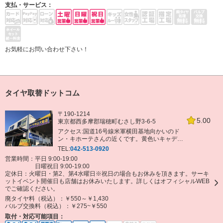
支払・サービス：
お気軽にお問い合わせ下さい！
タイヤ取替ドットコム
〒190-1214
5.00
東京都西多摩郡瑞穂町むさし野3-6-5
アクセス:国道16号線米軍横田基地向かいのド
ン・キホーテさんの近くです。黄色いキャデラ
ックが刺さってる店舗。「むさし野南」信号
TEL:
042-513-0920
角、内・外廻りどちらからも入場いただけま
営業時間：平日 9:00-19:00
す。
日曜祝日 9:00-19:00
定休日：
火曜日・第2、第4水曜日※祝日の場合もお休みを頂きます。サーキ
ットイベント開催日も店舗はお休みいたします。詳しくはオフィシャルWEB
でご確認ください。
廃タイヤ料（税込）：
￥550～￥1,430
バルブ交換料（税込）：
￥275~￥550
取付・対応可能項目：