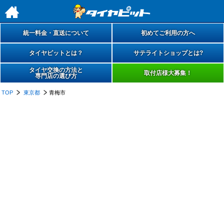
h
統一料金・直送について
初めてご利用の方へ
タイヤピットとは？
サテライトショップとは?
タイヤ交換の方法と
取付店様大募集！
専門店の選び方
TOP
東京都
青梅市