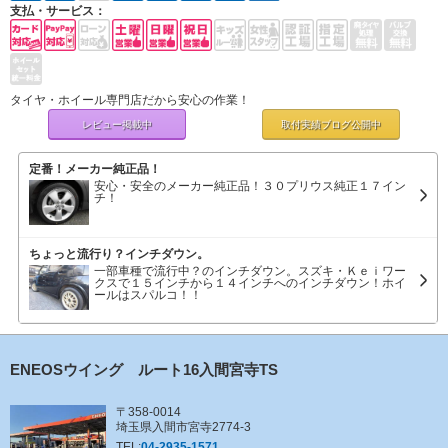
支払・サービス：
タイヤ・ホイール専門店だから安心の作業！
レビュー掲載中
取付実績ブログ
公開中
定番！メーカー純正品！
安心・安全のメーカー純正品！３０プリウス純正１７イン
チ！
ちょっと流行り？インチダウン。
一部車種で流行中？のインチダウン。スズキ・Ｋｅｉワー
クスで１５インチから１４インチへのインチダウン！ホイ
ールはスパルコ！！
ENEOSウイング ルート16入間宮寺TS
〒358-0014
埼玉県入間市宮寺2774-3
TEL:
04-2935-1571