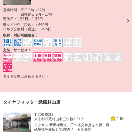
営業時間：平日 9時～17時
日曜祝日 9時～17時
定休日：
1月1日～1月3日
廃タイヤ料（税込）：
660円
バルブ交換料（税込）：
275円
取付・対応可能項目：
支払・サービス：
タイヤ交換はお任せ下さい！
タイヤフィッター武蔵村山店
〒208-0021
4.88
東京都武蔵村山市三ツ藤2-27-5
アクセス:新青梅街道、三ツ木交差点を左折、新
残堀橋を左折して約50メートル左側