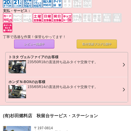
支払・サービス：
丁寧で迅速な作業！保管もやってます！
レビュー掲載中
取付実績ブログ
公開中
トヨタ ヴェルファイアのお客様
235/50R18の直送持ち込みタイヤ交換です。
ホンダ N-BOXのお客様
155/65R14の直送持ち込みタイヤ交換です。
(有)杉田燃料店 秋留台サービス・ステーション
〒197-0814