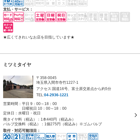
支払・サービス：
★広くてきれいなお店を目指しています★
ミツミタイヤ
〒358-0045
埼玉県入間市寺竹1227-1
アクセス:国道16号、富士原交差点から約5分
TEL:
04-2936-1221
営業時間：平日 9：00～18：00
日曜祝日 10：00～18：00
定休日：
水曜日・祝日
廃タイヤ料（税込）：
1本440円（税込み）
バルブ交換料（税込）：
1個275円（税込み）※ゴムバルブ
取付・対応可能項目：