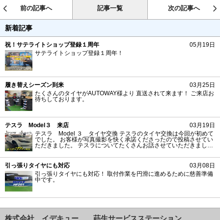
前の記事へ
記事一覧
次の記事へ
新着記事
祝！サテライトショップ登録１周年
05月19日
サテライトショップ登録１周年！
履き替えシーズン到来
03月25日
たくさんのタイヤがAUTOWAY様より 直送されて来ます！ ご来店お
待ちしております。
テスラ Model３ 来店
03月19日
テスラ Model ３ タイヤ交換 テスラのタイヤ交換は今回が初めて
でした。 お客様が写真撮影を快く承諾くださったので投稿させてい
ただきました。 テスラについてたくさんお話させていただきまし
た。 当店にとってとても良い経験になりました。 ご来店ありがとう
ございました。
引っ張りタイヤにも対応
03月08日
引っ張りタイヤにも対応！ 取付作業を円滑に進めるために慈善準備
中です。
株式会社 イデキュー 莇生サービスステーション