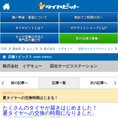
h
統一料金・直送について
初めてご利用の方へ
タイヤピットとは？
サテライトショップとは?
タイヤ交換の方法と
取付店様大募集！
専門店の選び方
TOP
愛知県
みよし市
株式会社 イデキュー 莇生サービスステーション
店舗トピックス
SHOP TOPICS
株式会社 イデキュー 莇生サービスステーション
前の記事へ
記事一覧
次の記事へ
2023年02月28日
夏タイヤへの交換時期はじまる！
たくさんのタイヤが届きはじめました！
夏タイヤへの交換の時期になりました。