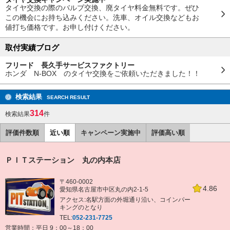
タイヤ交換の際のバルブ交換、廃タイヤ料金無料です。ぜひ
この機会にお持ち込みください。洗車、オイル交換などもお
値打ち価格です。お申し付けください。
取付実績ブログ
フリード 長久手サービスファクトリー
ホンダ N-BOX のタイヤ交換をご依頼いただきました！！
検索結果
SEARCH RESULT
314
検索結果
件
評価件数順
近い順
キャンペーン実施中
評価高い順
ＰＩＴステーション 丸の内本店
〒460-0002
4.86
愛知県名古屋市中区丸の内2-1-5
アクセス:名駅方面の外堀通り沿い、コインパー
キングのとなり
TEL:
052-231-7725
営業時間：平日 9：00～18：00