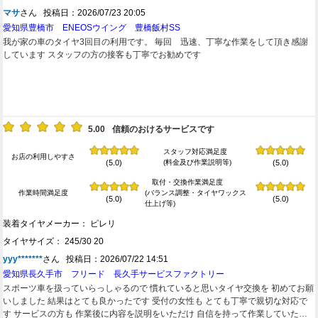
マサ
さん 投稿日：2026/07/23 20:05
愛知県豊橋市 ENEOSウイング 豊橋飯村SS
我が家の車のタイヤ3回目の利用です。 毎回 迅速、丁寧な作業をして頂き感謝
しています スタッフの方の接客も丁寧でお勧めです
5.00
信頼のおけるサービスです
スタッフ対応満足度
お店の利用しやすさ
(料金及び作業説明等)
(5.0)
(5.0)
取付・交換作業満足度
作業時間満足度
(バランス調整・タイヤワックス
(5.0)
(5.0)
仕上げ等)
装着タイヤメーカー： ピレリ
タイヤサイズ： 245/30 20
yyy*******
さん 投稿日：2026/07/22 14:51
愛知県長久手市 フリード 長久手サービスファクトリー
スポーツ車を扱っていらっしゃるので 慣れていると思いタイヤ交換を 初めてお願
いしました 結果はとても良かったです 受付の女性も とても丁寧で親切な対応で
す サービスの方も 作業後に内容を説明をいただけ 自信を持って作業していただ