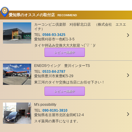
愛知県のオススメの取付店
RECOMMEND
カーコンビニ倶楽部 刈谷駅北口店 （株式会社 エスエ
イチ）
TEL:
0566-93-3425
愛知県刈谷市一色町1-3-5
タイヤ持込み交換大大大歓迎ヽ(´▽｀)/
レビュー掲載中
ENEOSウイング 豊川インターTS
TEL:
0533-84-2787
愛知県豊川市東豊町5-29
東三河のタイヤ交換は当店にお任せ下さい！
レビュー掲載中
M's possibility
TEL:
090-9191-3810
愛知県名古屋市北区金田町12-4
スギ薬局の裏手になります。