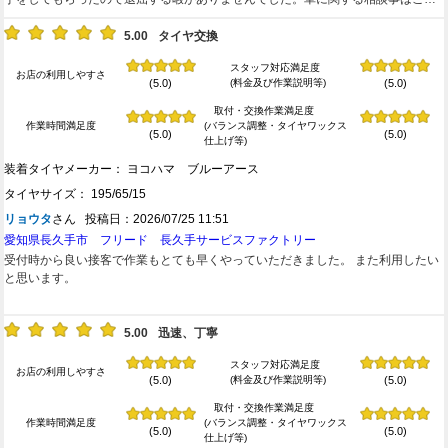
お店にお願いしたいと考えています。
5.00
タイヤ交換
スタッフ対応満足度
お店の利用しやすさ
(料金及び作業説明等)
(5.0)
(5.0)
取付・交換作業満足度
作業時間満足度
(バランス調整・タイヤワックス
(5.0)
(5.0)
仕上げ等)
装着タイヤメーカー： ヨコハマ ブルーアース
タイヤサイズ： 195/65/15
リョウタ
さん 投稿日：2026/07/25 11:51
愛知県長久手市 フリード 長久手サービスファクトリー
受付時から良い接客で作業もとても早くやっていただきました。 また利用したい
と思います。
5.00
迅速、丁寧
スタッフ対応満足度
お店の利用しやすさ
(料金及び作業説明等)
(5.0)
(5.0)
取付・交換作業満足度
作業時間満足度
(バランス調整・タイヤワックス
(5.0)
(5.0)
仕上げ等)