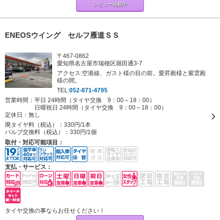
レビュー掲載中
ENEOSウイング セルフ雁道ＳＳ
〒467-0862
愛知県名古屋市瑞穂区堀田通3-7
アクセス:空港線、ガスト様の目の前。愛昇殿様と紫雲殿
様の間。
TEL:
052-871-4795
営業時間：平日 24時間（タイヤ交換 9：00～18：00）
日曜祝日 24時間（タイヤ交換 9：00～18：00）
定休日：
無し
廃タイヤ料（税込）：
330円/1本
バルブ交換料（税込）：
330円/1個
取付・対応可能項目：
支払・サービス：
タイヤ交換の事ならお任せください！