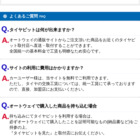
いた事が伺い知れます 今後も機会あれば是非お願いしたいと思います ありがとう
ございました
よくあるご質問
FAQ
タイヤピットは何が出来ますか？
オートウェイの通販サイトからご注文頂いた商品をお近くのタイヤピ
ット取付店へ直送・取付することができます。
全国統一の基本料金で工賃も明瞭なため安心です。
サイトの利用に費用はかかりますか？
カーユーザー様は、当サイトを無料でご利用できます。
ただし、タイヤの交換工賃については、統一工賃にて承っております
ので、直接、加盟店にお支払いください。
オートウェイで購入した商品を持ち込む場合
持ち込みにてタイヤピットを利用する場合は、
必ずオートウェイにて購入したことを証明可能なもの(納品書など)をご
持参の上、
『タイヤピットを見た』と取付店にお伝えください。