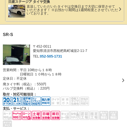
日産ステージア タイヤ交換
直送していただいたタイヤは交換日まで大切に保管させて
いただきます！ ※お預かり期間は1週間程度とさせていただ
いております。
SR-S
〒452-0011
愛知県清須市西枇杷島町城並2-11-7
TEL:
052-505-1731
営業時間：平日 10時から１８時
日曜祝日 １０時から１８時
定休日：
不定休
廃タイヤ料（税込）：
550円
バルブ交換料（税込）：
220円
取付・対応可能項目：
支払・サービス：