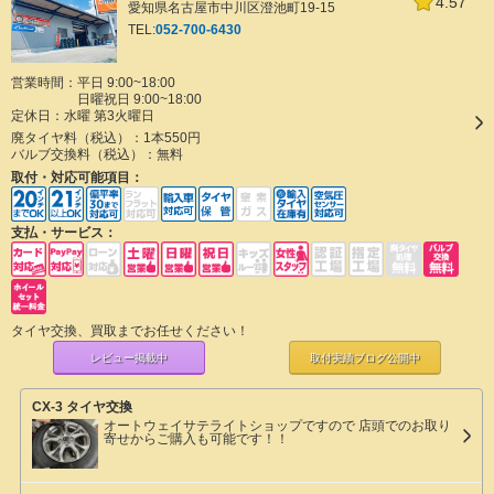
4.57
愛知県名古屋市中川区澄池町19-15
TEL:
052-700-6430
営業時間：平日 9:00~18:00
日曜祝日 9:00~18:00
定休日：
水曜 第3火曜日
廃タイヤ料（税込）：
1本550円
バルブ交換料（税込）：
無料
取付・対応可能項目：
支払・サービス：
タイヤ交換、買取までお任せください！
レビュー掲載中
取付実績ブログ
公開中
CX-3 タイヤ交換
オートウェイサテライトショップですので 店頭でのお取り
寄せからご購入も可能です！！