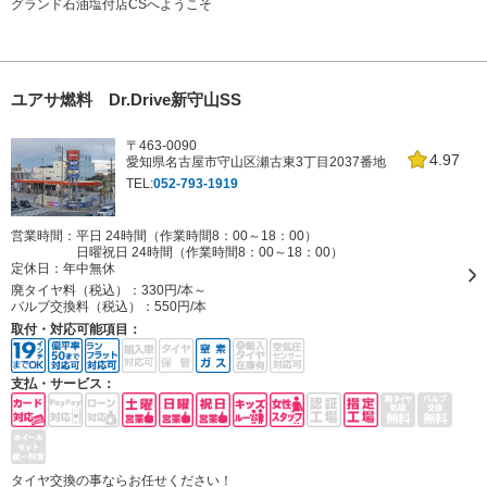
グランド石油塩付店CSへようこそ
ユアサ燃料 Dr.Drive新守山SS
〒463-0090
4.97
愛知県名古屋市守山区瀬古東3丁目2037番地
TEL:
052-793-1919
営業時間：平日 24時間（作業時間8：00～18：00）
日曜祝日 24時間（作業時間8：00～18：00）
定休日：
年中無休
廃タイヤ料（税込）：
330円/本～
バルブ交換料（税込）：
550円/本
取付・対応可能項目：
支払・サービス：
タイヤ交換の事ならお任せください！