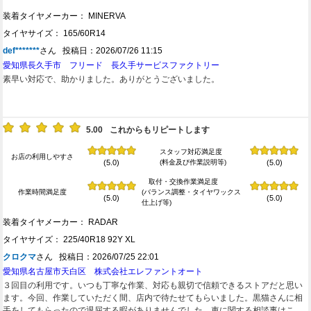
装着タイヤメーカー： MINERVA
タイヤサイズ： 165/60R14
def*******
さん 投稿日：2026/07/26 11:15
愛知県長久手市 フリード 長久手サービスファクトリー
素早い対応で、助かりました。ありがとうございました。
5.00
これからもリピートします
スタッフ対応満足度
お店の利用しやすさ
(料金及び作業説明等)
(5.0)
(5.0)
取付・交換作業満足度
作業時間満足度
(バランス調整・タイヤワックス
(5.0)
(5.0)
仕上げ等)
装着タイヤメーカー： RADAR
タイヤサイズ： 225/40R18 92Y XL
クロクマ
さん 投稿日：2026/07/25 22:01
愛知県名古屋市天白区 株式会社エレファントオート
３回目の利用です。いつも丁寧な作業、対応も親切で信頼できるストアだと思い
ます。今回、作業していただく間、店内で待たせてもらいました。黒猫さんに相
手をしてもらったので退屈する暇がありませんでした。車に関する相談事はこの