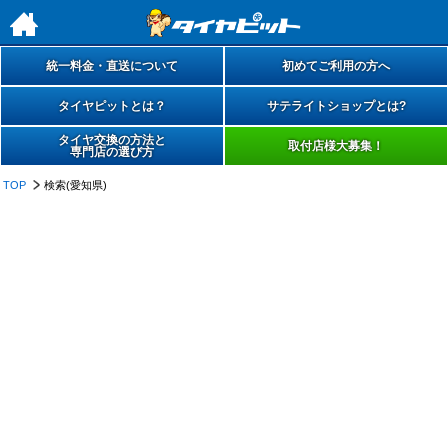
h
統一料金・直送について
初めてご利用の方へ
タイヤピットとは？
サテライトショップとは?
タイヤ交換の方法と
取付店様大募集！
専門店の選び方
TOP
検索(愛知県)