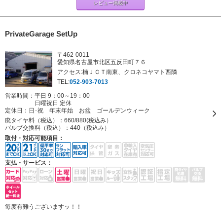
レビュー掲載中
PrivateGarage SetUp
〒462-0011
愛知県名古屋市北区五反田町７６
アクセス:楠ＪＣＴ南東、クロネコヤマト西隣
TEL:
052-903-7013
営業時間：平日 9：00～19：00
日曜祝日 定休
定休日：
日･祝 年末年始 お盆 ゴールデンウィーク
廃タイヤ料（税込）：
660/880(税込み）
バルブ交換料（税込）：
440（税込み）
取付・対応可能項目：
支払・サービス：
毎度有難うございますッ！！