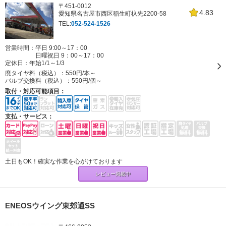
〒451-0012
4.83
愛知県名古屋市西区稲生町杁先2200-58
TEL:
052-524-1526
営業時間：平日 9:00～17：00
日曜祝日 9：00～17：00
定休日：
年始1/1～1/3
廃タイヤ料（税込）：
550円/本～
バルブ交換料（税込）：
550円/個～
取付・対応可能項目：
支払・サービス：
土日もOK！確実な作業を心がけております
レビュー掲載中
ENEOSウイング東郊通SS