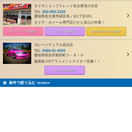
タイヤショップトレッド名古屋滝の水店
TEL:
052-855-2220
愛知県名古屋市緑区滝ノ水1丁目101
タイヤ・ホイール専門店だから安心の作業！
キャンペーン
実施中
レビュー掲載中
取付実績ブログ
公開中
ガレージデュアル高浜店
TEL:
0566-91-4555
愛知県高浜市新田町３－８－６
最新鋭３Dアライメントテスター完備！！
レビュー掲載中
条件で絞り込む
SEARCH