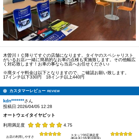
木曽川ＩＣ降りてすぐの店舗になります。タイヤのスペシャリスト
がいるお店♪一緒に簡易的なお車の点検も実施致します。その他幅広
く対応致します！お車の事なら当店へお任せください♪
※廃タイヤ料金は以下となりますので、ご確認お願い致します。
17インチ以下330円 18インチ以上440円
カスタマーレビュー
REVIEW
kdn*******
さん
投稿日:2026/04/05 12:28
オートウェイタイヤピット
利用満足度
4.75
スタッフ対応満足度
お店の利用しやすさ
(料金及び作業説明等)