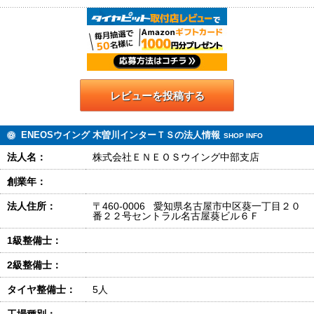
レビューを投稿する
ENEOSウイング 木曽川インターＴＳの法人情報
SHOP INFO
法人名：
株式会社ＥＮＥＯＳウイング中部支店
創業年：
法人住所：
〒460-0006 愛知県名古屋市中区葵一丁目２０
番２２号セントラル名古屋葵ビル６Ｆ
1級整備士：
2級整備士：
タイヤ整備士：
5人