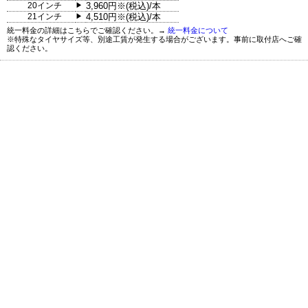
20インチ
3,960円※(税込)/本
▶
21インチ
4,510円※(税込)/本
▶
統一料金の詳細はこちらでご確認ください。→
統一料金について
※特殊なタイヤサイズ等、別途工賃が発生する場合がございます。事前に取付店へご確
認ください。