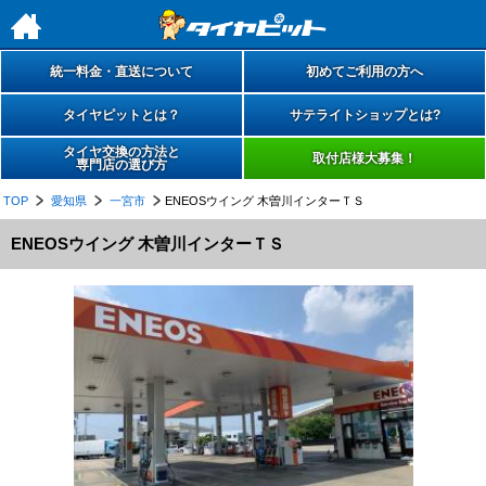
h
統一料金・直送について
初めてご利用の方へ
タイヤピットとは？
サテライトショップとは?
タイヤ交換の方法と
取付店様大募集！
専門店の選び方
TOP
愛知県
一宮市
ENEOSウイング 木曽川インターＴＳ
ENEOSウイング 木曽川インターＴＳ