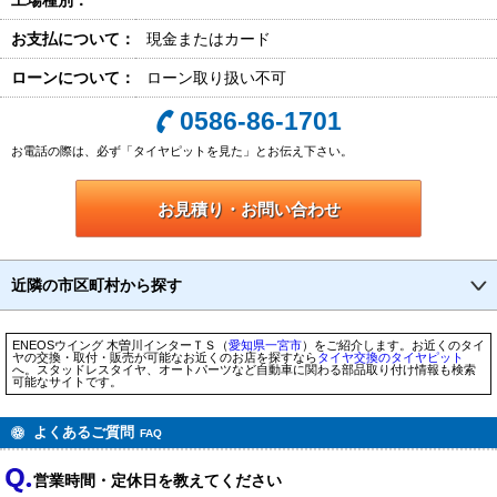
工場種別：
お支払について：
現金またはカード
ローンについて：
ローン取り扱い不可
0586-86-1701
お電話の際は、必ず「タイヤピットを見た」とお伝え下さい。
お見積り・お問い合わせ
近隣の市区町村から探す
ENEOSウイング 木曽川インターＴＳ（
愛知県
一宮市
）をご紹介します。お近くのタイ
ヤの交換・取付・販売が可能なお近くのお店を探すなら
タイヤ交換のタイヤピット
へ。スタッドレスタイヤ、オートパーツなど自動車に関わる部品取り付け情報も検索
可能なサイトです。
よくあるご質問
FAQ
営業時間・定休日を教えてください