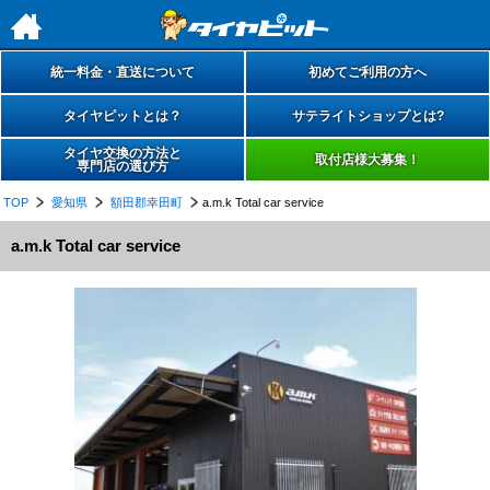
h
統一料金・直送について
初めてご利用の方へ
タイヤピットとは？
サテライトショップとは?
タイヤ交換の方法と
取付店様大募集！
専門店の選び方
TOP
愛知県
額田郡幸田町
a.m.k Total car service
a.m.k Total car service