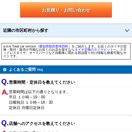
お見積り・お問い合わせ
近隣の市区町村から探す
a.m.k Total car service（
愛知県
額田郡幸田町
）をご紹介します。お近くのタイヤの交
換・取付・販売が可能なお近くのお店を探すなら
タイヤ交換のタイヤピット
へ。スタ
ッドレスタイヤ、オートパーツなど自動車に関わる部品取り付け情報も検索可能なサ
イトです。
よくあるご質問
FAQ
営業時間・定休日を教えてください
営業時間は以下の通りとなります。
平日 １０時～19：00
日曜祝日 １０時～18：30
定休日 月曜日定休日
店舗へのアクセスを教えてください