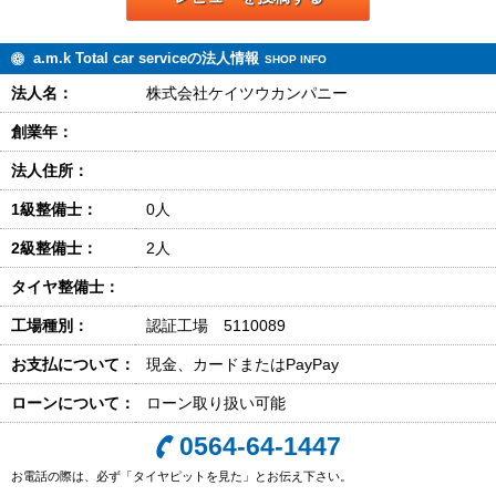
a.m.k Total car serviceの法人情報
SHOP INFO
法人名：
株式会社ケイツウカンパニー
創業年：
法人住所：
1級整備士：
0人
2級整備士：
2人
タイヤ整備士：
工場種別：
認証工場 5110089
お支払について：
現金、カードまたはPayPay
ローンについて：
ローン取り扱い可能
0564-64-1447
お電話の際は、必ず「タイヤピットを見た」とお伝え下さい。