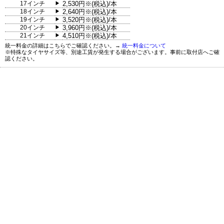
17インチ
2,530円※(税込)/本
▶
18インチ
2,640円※(税込)/本
▶
19インチ
3,520円※(税込)/本
▶
20インチ
3,960円※(税込)/本
▶
21インチ
4,510円※(税込)/本
▶
統一料金の詳細はこちらでご確認ください。→
統一料金について
※特殊なタイヤサイズ等、別途工賃が発生する場合がございます。事前に取付店へご確
認ください。