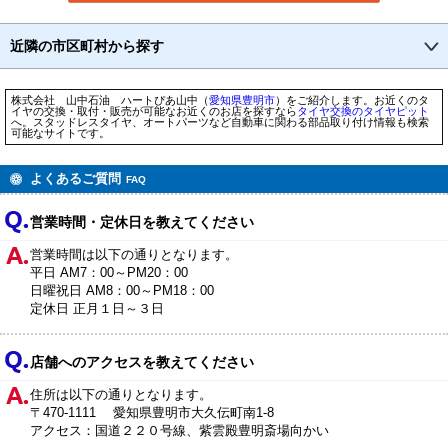
近隣の市区町村から探す
株式会社 山中石油 ハートぴあ山中（
愛知県
豊明市
）をご紹介します。お近くのタ
イヤの交換・取付・販売が可能なお近くのお店を探すなら
タイヤ交換のタイヤピット
へ。スタッドレスタイヤ、オートパーツなど自動車に関わる部品取り付け情報も検索
可能なサイトです。
よくあるご質問
FAQ
営業時間・定休日を教えてください
営業時間は以下の通りとなります。
平日 AM7：00～PM20：00
日曜祝日 AM8：00～PM18：00
定休日 正月１日～３日
店舗へのアクセスを教えてください
住所は以下の通りとなります。
〒470-1111 愛知県豊明市大久伝町南1-8
アクセス：国道２２０号線、紫雲殿豊明斎場向かい