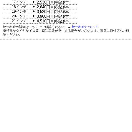
17インチ
2,530円※(税込)/本
▶
18インチ
2,640円※(税込)/本
▶
19インチ
3,520円※(税込)/本
▶
20インチ
3,960円※(税込)/本
▶
21インチ
4,510円※(税込)/本
▶
統一料金の詳細はこちらでご確認ください。→
統一料金について
※特殊なタイヤサイズ等、別途工賃が発生する場合がございます。事前に取付店へご確
認ください。