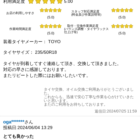
利用満足度
5.00
スタッフ対応満足度
お店の利用しやすさ
(料金及び作業説明等)
(5.0)
(5.0)
取付・交換作業満足度
作業時間満足度
(バランス調整・タイヤワックス
仕上げ等)
(5.0)
(5.0)
装着タイヤメーカー： TOYO
タイヤサイズ： 235/50R18
タイヤが到着してすぐ連絡して頂き、交換して頂きました。
対応の早さに感謝しております。
またリピートした際にはお願いしたいです。
タイヤ交換、オイル交換ご利用ありがとうございまし
た。
これからも、迅速で安心丁寧な作業を心がけていきた
いと思います。
またのご利用をお待ちしております。
返信日:2024/07/25 11:59
oga*******
さん
投稿日:2024/06/04 13:29
とても良かった