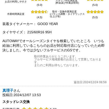
スタッフ対応満足度
お店の利用しやすさ
(料金及び作業説明等)
(5.0)
(5.0)
取付・交換作業満足度
作業時間満足度
(バランス調整・タイヤワックス
仕上げ等)
(4.5)
(5.0)
装着タイヤメーカー： GOOD YEAR
タイヤサイズ： 215/60R16 95H
AUTOWAYでオールシーズンタイヤを検索していたところ いつも
給油に利用しているこちらのお店が対応取付店になっていたため即
決しました。今では少ないフルサービスのGSです。
取付作業ありがとうございます。
フルサービス地域密着のお店として営業しておりま
す。
またのご利用お待ちしております。
返信日:2024/12/24 08:59
真理子
さん
投稿日:2024/12/07 13:53
スタッドレス交換