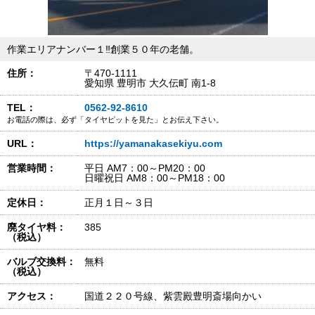
作業エリアナンバー１‼創業５０年の老舗。
住所：
〒470-1111
愛知県 豊明市 大久伝町 南1-8
TEL：
0562-92-8610
お電話の際は、必ず「タイヤピットを見た」とお伝え下さい。
URL：
https://yamanakasekiyu.com
営業時間：
平日 AM7：00～PM20：00
日曜祝日 AM8：00～PM18：00
定休日：
正月１日～３日
廃タイヤ料：
385
（税込）
バルブ交換料：
無料
（税込）
アクセス：
国道２２０号線、紫雲殿豊明斎場向かい