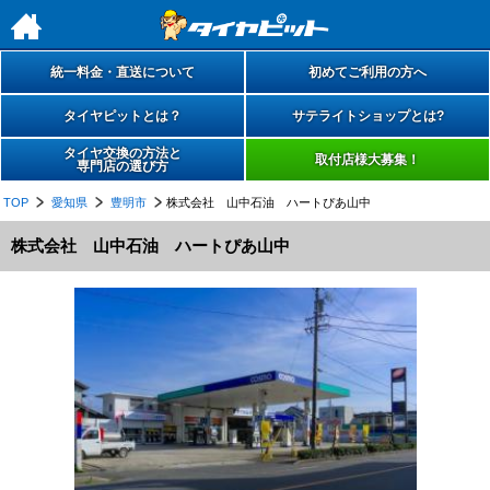
h
統一料金・直送について
初めてご利用の方へ
タイヤピットとは？
サテライトショップとは?
タイヤ交換の方法と
取付店様大募集！
専門店の選び方
TOP
愛知県
豊明市
株式会社 山中石油 ハートぴあ山中
株式会社 山中石油 ハートぴあ山中