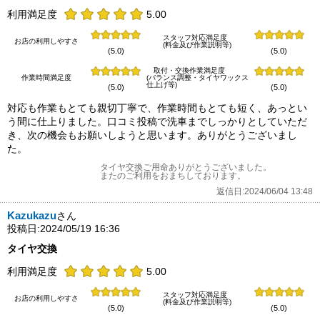
利用満足度
5.00
スタッフ対応満足度
お店の利用しやすさ
(料金及び作業説明等)
(5.0)
(5.0)
取付・交換作業満足度
作業時間満足度
(バランス調整・タイヤワックス
仕上げ等)
(5.0)
(5.0)
対応も作業もとても親切丁寧で、作業時間もとても短く、あっとい
う間に仕上りました。口コミ投稿で洗車までしっかりとしていただ
き、次の機会もお願いしようと思います。ありがとうございまし
た。
タイヤ交換ご用命ありがとうございました。
またのご利用をおまちしております。
返信日:2024/06/04 13:48
Kazukazu
さん
投稿日:2024/05/19 16:36
タイヤ交換
利用満足度
5.00
スタッフ対応満足度
お店の利用しやすさ
(料金及び作業説明等)
(5.0)
(5.0)