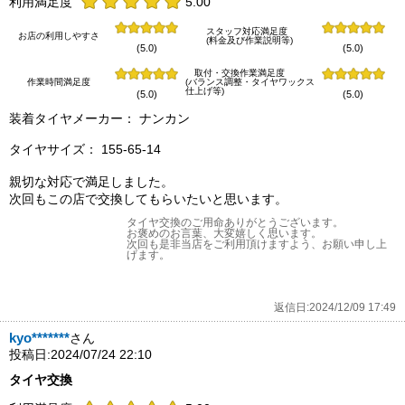
利用満足度
5.00
スタッフ対応満足度
お店の利用しやすさ
(料金及び作業説明等)
(5.0)
(5.0)
取付・交換作業満足度
作業時間満足度
(バランス調整・タイヤワックス
仕上げ等)
(5.0)
(5.0)
装着タイヤメーカー： ナンカン
タイヤサイズ： 155-65-14
親切な対応で満足しました。
次回もこの店で交換してもらいたいと思います。
タイヤ交換のご用命ありがとうございます。
お褒めのお言葉、大変嬉しく思います。
次回も是非当店をご利用頂けますよう、お願い申し上
げます。
返信日:2024/12/09 17:49
kyo*******
さん
投稿日:2024/07/24 22:10
タイヤ交換