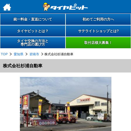
h
統一料金・直送について
初めてご利用の方へ
タイヤピットとは？
サテライトショップとは?
タイヤ交換の方法と
取付店様大募集！
専門店の選び方
TOP
愛知県
碧南市
株式会社杉浦自動車
株式会社杉浦自動車