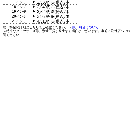
17インチ
2,530円※(税込)/本
▶
18インチ
2,640円※(税込)/本
▶
19インチ
3,520円※(税込)/本
▶
20インチ
3,960円※(税込)/本
▶
21インチ
4,510円※(税込)/本
▶
統一料金の詳細はこちらでご確認ください。→
統一料金について
※特殊なタイヤサイズ等、別途工賃が発生する場合がございます。事前に取付店へご確
認ください。