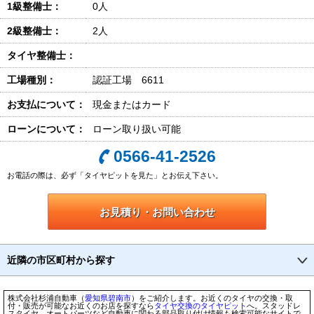
1級整備士：
0人
2級整備士：
2人
タイヤ整備士：
工場種別：
認証工場 6611
お支払について：
現金またはカード
ローンについて：
ローン取り扱い可能
0566-41-2526
お電話の際は、必ず「タイヤピットを見た」とお伝え下さい。
お見積り・お問い合わせ
近隣の市区町村から探す
株式会社杉浦自動車（
愛知県
碧南市
）をご紹介します。お近くのタイヤの交換・取
付・販売が可能なお近くのお店を探すなら
タイヤ交換のタイヤピット
へ。スタッドレ
スタイヤ、オートパーツなど自動車に関わる部品取り付け情報も検索可能なサイトで