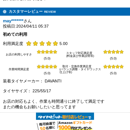
カスタマーレビュー
REVIEW
may*******
さん
投稿日:2024/04/11 05:37
初めての利用
利用満足度
5.00
スタッフ対応満足度
お店の利用しやすさ
(料金及び作業説明等)
(5.0)
(5.0)
取付・交換作業満足度
作業時間満足度
(バランス調整・タイヤワックス
仕上げ等)
(5.0)
(5.0)
装着タイヤメーカー： DAVANTI
タイヤサイズ： 225/55/17
お店の対応もよく、作業も時間通りに終了して満足です
またの機会もお願いしたいと思ってます