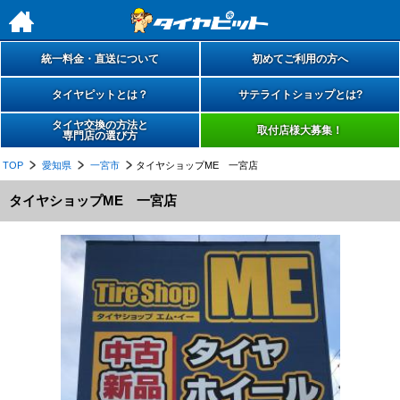
h
統一料金・直送について
初めてご利用の方へ
タイヤピットとは？
サテライトショップとは?
タイヤ交換の方法と
取付店様大募集！
専門店の選び方
TOP
愛知県
一宮市
タイヤショップME 一宮店
タイヤショップME 一宮店