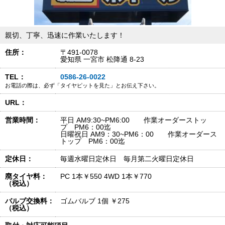
親切、丁寧、迅速に作業いたします！
住所：
〒491-0078
愛知県 一宮市 松降通 8-23
TEL：
0586-26-0022
お電話の際は、必ず「タイヤピットを見た」とお伝え下さい。
URL：
営業時間：
平日 AM9:30~PM6:00 作業オーダーストッ
プ PM6：00迄
日曜祝日 AM9：30~PM6：00 作業オーダース
トップ PM6：00迄
定休日：
毎週水曜日定休日 毎月第二火曜日定休日
廃タイヤ料：
PC 1本￥550 4WD 1本￥770
（税込）
バルブ交換料：
ゴムバルブ 1個 ￥275
（税込）