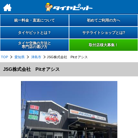
h
統一料金・直送について
初めてご利用の方へ
タイヤピットとは？
サテライトショップとは?
タイヤ交換の方法と
取付店様大募集！
専門店の選び方
TOP
愛知県
津島市
JSG株式会社 Pitオアシス
JSG株式会社 Pitオアシス