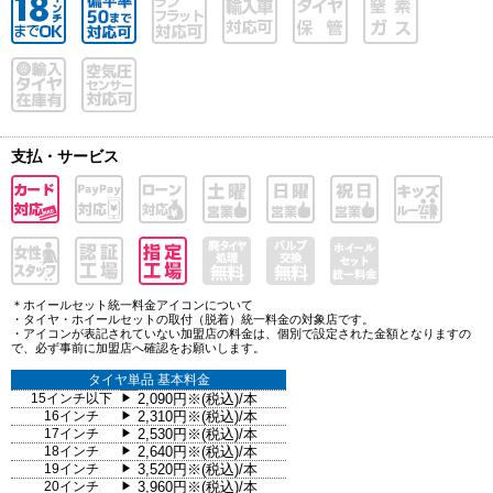
支払・サービス
＊ホイールセット統一料金アイコンについて
・タイヤ・ホイールセットの取付（脱着）統一料金の対象店です。
・アイコンが表記されていない加盟店の料金は、個別で設定された金額となりますの
で、必ず事前に加盟店へ確認をお願いします。
タイヤ単品 基本料金
15インチ以下
2,090円※(税込)/本
▶
16インチ
2,310円※(税込)/本
▶
17インチ
2,530円※(税込)/本
▶
18インチ
2,640円※(税込)/本
▶
19インチ
3,520円※(税込)/本
▶
20インチ
3,960円※(税込)/本
▶