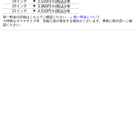
19インチ
3,520円※(税込)/本
▶
20インチ
3,960円※(税込)/本
▶
21インチ
4,510円※(税込)/本
▶
統一料金の詳細はこちらでご確認ください。→
統一料金について
※特殊なタイヤサイズ等、別途工賃が発生する場合がございます。事前に取付店へご確
認ください。