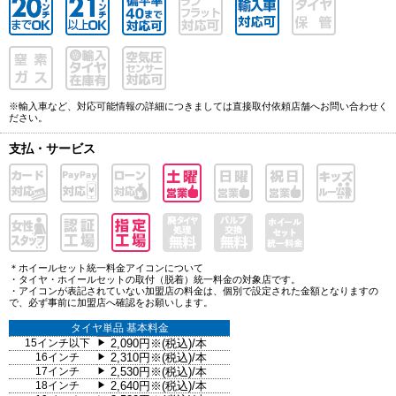
※輸入車など、対応可能情報の詳細につきましては直接取付依頼店舗へお問い合わせく
ださい。
支払・サービス
＊ホイールセット統一料金アイコンについて
・タイヤ・ホイールセットの取付（脱着）統一料金の対象店です。
・アイコンが表記されていない加盟店の料金は、個別で設定された金額となりますの
で、必ず事前に加盟店へ確認をお願いします。
タイヤ単品 基本料金
15インチ以下
2,090円※(税込)/本
▶
16インチ
2,310円※(税込)/本
▶
17インチ
2,530円※(税込)/本
▶
18インチ
2,640円※(税込)/本
▶