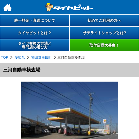
h
統一料金・直送について
初めてご利用の方へ
タイヤピットとは？
サテライトショップとは?
タイヤ交換の方法と
取付店様大募集！
専門店の選び方
TOP
愛知県
額田郡幸田町
三河自動車検査場
三河自動車検査場