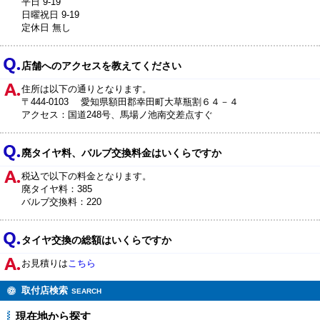
平日 9-19
日曜祝日 9-19
定休日 無し
店舗へのアクセスを教えてください
住所は以下の通りとなります。
〒444-0103 愛知県額田郡幸田町大草瓶割６４－４
アクセス：国道248号、馬場ノ池南交差点すぐ
廃タイヤ料、バルブ交換料金はいくらですか
税込で以下の料金となります。
廃タイヤ料：385
バルブ交換料：220
タイヤ交換の総額はいくらですか
お見積りは
こちら
取付店検索
SEARCH
現在地から探す