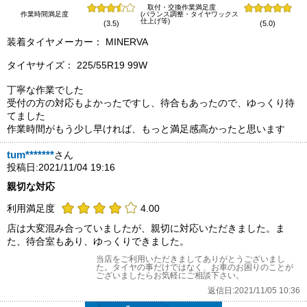
取付・交換作業満足度
作業時間満足度
(バランス調整・タイヤワックス
仕上げ等)
(3.5)
(5.0)
装着タイヤメーカー： MINERVA
タイヤサイズ： 225/55R19 99W
丁寧な作業でした
受付の方の対応もよかったですし、待合もあったので、ゆっくり待
てました
作業時間がもう少し早ければ、もっと満足感高かったと思います
tum*******
さん
投稿日:2021/11/04 19:16
親切な対応
利用満足度
4.00
店は大変混み合っていましたが、親切に対応いただきました。ま
た、待合室もあり、ゆっくりできました。
当店をご利用いただきましてありがとうございまし
た。タイヤの事だけではなく、お車のお困りのことが
ございましたらお気軽にご相談下さい。
返信日:2021/11/05 10:36