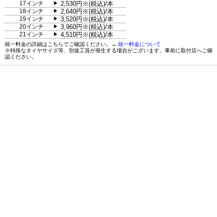
17インチ
2,530円※(税込)/本
▶
18インチ
2,640円※(税込)/本
▶
19インチ
3,520円※(税込)/本
▶
20インチ
3,960円※(税込)/本
▶
21インチ
4,510円※(税込)/本
▶
統一料金の詳細はこちらでご確認ください。→
統一料金について
※特殊なタイヤサイズ等、別途工賃が発生する場合がございます。事前に取付店へご確
認ください。