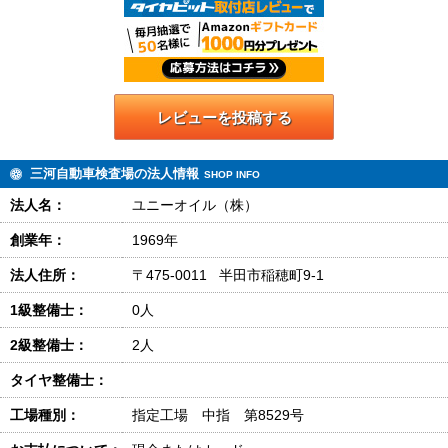
レビューを投稿する
三河自動車検査場の法人情報
SHOP INFO
法人名：
ユニーオイル（株）
創業年：
1969年
法人住所：
〒475-0011 半田市稲穂町9-1
1級整備士：
0人
2級整備士：
2人
タイヤ整備士：
工場種別：
指定工場 中指 第8529号