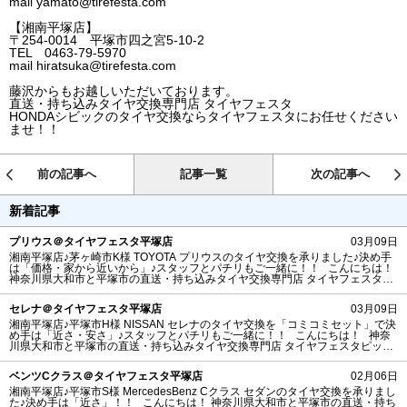
mail yamato@tirefesta.com
【湘南平塚店】
〒254-0014 平塚市四之宮5-10-2
TEL 0463-79-5970
mail hiratsuka@tirefesta.com
藤沢からもお越しいただいております。
直送・持ち込みタイヤ交換専門店 タイヤフェスタ
HONDAシビックのタイヤ交換ならタイヤフェスタにお任せください
ませ！！
前の記事へ
記事一覧
次の記事へ
新着記事
プリウス＠タイヤフェスタ平塚店
03月09日
湘南平塚店♪茅ヶ崎市K様 TOYOTA プリウスのタイヤ交換を承りました♪決め手
は「価格・家から近いから」♪スタッフとパチリもご一緒に！！ こんにちは！
神奈川県大和市と平塚市の直送・‪‎持ち込みタイヤ交換専門店‬ タイヤフェスタピ
ットスタッフです♪ 茅ヶ崎市K様よりTOYOTA プリウスのタイヤ交換を承りま
した。 湘南平塚店ご利用ありがとうございます！ タイヤ銘柄： MAXIMUS
セレナ＠タイヤフェスタ平塚店
03月09日
M1 タイヤサイズ
湘南平塚店♪平塚市H様 NISSAN セレナのタイヤ交換を「コミコミセット」で決
め手は「近さ・安さ」♪スタッフとパチリもご一緒に！！ こんにちは！ 神奈
川県大和市と平塚市の直送・‪‎持ち込みタイヤ交換専門店‬ タイヤフェスタピット
スタッフです♪ 平塚市H様 よりNISSANセレナのタイヤ交換を承りました。
湘南平塚店のご利用ありがとうございます！ タイヤ販売：タイヤフェ
ベンツCクラス＠タイヤフェスタ平塚店
02月06日
湘南平塚店♪平塚市S様 MercedesBenz Cクラス セダンのタイヤ交換を承りまし
た♪決め手は「近さ」！！ こんにちは！ 神奈川県大和市と平塚市の直送・‪‎持ち