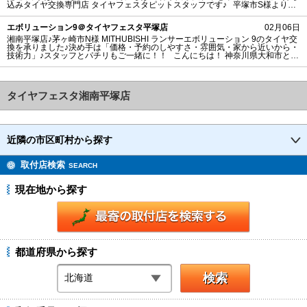
込みタイヤ交換専門店‬ タイヤフェスタピットスタッフです♪ 平塚市S様よりMe
rcedesBenz Cクラスセダンのタイヤ交換を承りました。 湘南平塚店ご利用あり
がとうございます！ タイヤ銘柄： NANKANG NS-2R
エボリューション9＠タイヤフェスタ平塚店
02月06日
湘南平塚店♪茅ヶ崎市N様 MITHUBISHI ランサーエボリューション 9のタイヤ交
換を承りました♪決め手は「価格・予約のしやすさ・雰囲気・家から近いから・
技術力」♪スタッフとパチリもご一緒に！！ こんにちは！ 神奈川県大和市と平
塚市の直送・‪‎持ち込みタイヤ交換専門店‬ タイヤフェスタピットスタッフです♪
茅ヶ崎市N様よりMITHUBISHI ランサーエボリューション9のタイヤ交換を承り
ました。 湘南平塚店ご利用ありがとうございま
タイヤフェスタ湘南平塚店
近隣の市区町村から探す
取付店検索
SEARCH
現在地から探す
都道府県から探す