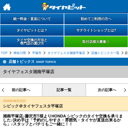
h
統一料金・直送について
初めてご利用の方へ
タイヤピットとは？
サテライトショップとは?
タイヤ交換の方法と
取付店様大募集！
専門店の選び方
TOP
神奈川県
平塚市
タイヤフェスタ湘南平塚店
店舗トピックス一覧
店
店舗トピックス
SHOP TOPICS
タイヤフェスタ湘南平塚店
前の記事へ
記事一覧
次の記事へ
2025年08月22日
シビック＠タイヤフェスタ平塚店
湘南平塚店♪藤沢市T様よりHONDA シビックのタイヤ交換を承りま
した♪決め手は「予約のしやすさ・雰囲気・タイヤが直送出来るか
ら」♪スタッフとパチリもご一緒に！！