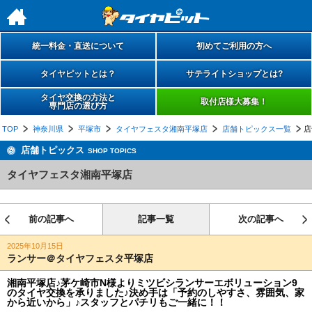
h
統一料金・直送について
初めてご利用の方へ
タイヤピットとは？
サテライトショップとは?
タイヤ交換の方法と
取付店様大募集！
専門店の選び方
TOP
神奈川県
平塚市
タイヤフェスタ湘南平塚店
店舗トピックス一覧
店
店舗トピックス
SHOP TOPICS
タイヤフェスタ湘南平塚店
前の記事へ
記事一覧
次の記事へ
2025年10月15日
ランサー＠タイヤフェスタ平塚店
湘南平塚店♪茅ケ崎市N様よりミツビシランサーエボリューション9
のタイヤ交換を承りました♪決め手は「予約のしやすさ、雰囲気、家
から近いから」♪スタッフとパチリもご一緒に！！