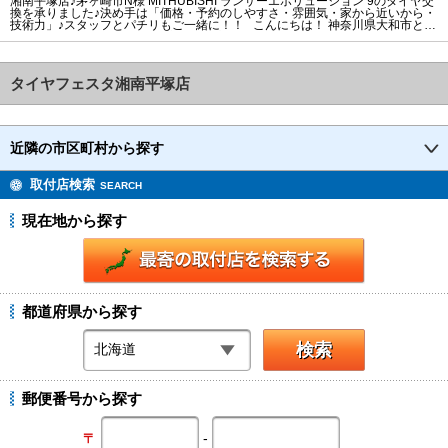
湘南平塚店♪茅ヶ崎市N様 MITHUBISHI ランサーエボリューション 9のタイヤ交
換を承りました♪決め手は「価格・予約のしやすさ・雰囲気・家から近いから・
技術力」♪スタッフとパチリもご一緒に！！ こんにちは！ 神奈川県大和市と平
塚市の直送・‪‎持ち込みタイヤ交換専門店‬ タイヤフェスタピットスタッフです♪
茅ヶ崎市N様よりMITHUBISHI ランサーエボリューション9のタイヤ交換を承り
ました。 湘南平塚店ご利用ありがとうございま
タイヤフェスタ湘南平塚店
近隣の市区町村から探す
取付店検索
SEARCH
現在地から探す
都道府県から探す
郵便番号から探す
-
〒