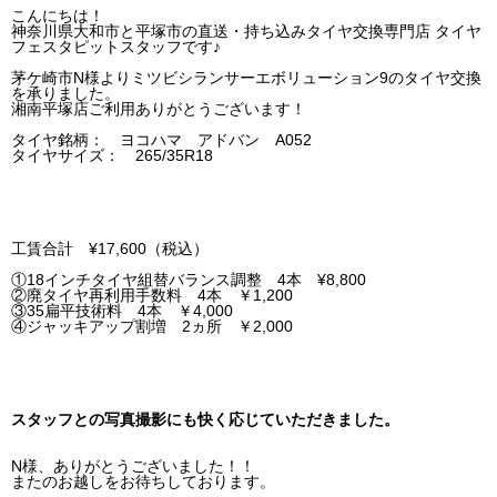
こんにちは！
神奈川県大和市と平塚市の直送・‪‎持ち込みタイヤ交換専門店‬ タイヤ
フェスタピットスタッフです♪
茅ケ崎市N様よりミツビシランサーエボリューション9のタイヤ交換
を承りました。
湘南平塚店ご利用ありがとうございます！
タイヤ銘柄： ヨコハマ アドバン A052
タイヤサイズ： 265/35R18
工賃合計 ¥17,600（税込）
①18インチタイヤ組替バランス調整 4本 ¥8,800
②廃タイヤ再利用手数料 4本 ￥1,200
③35扁平技術料 4本 ￥4,000
④ジャッキアップ割増 2ヵ所 ￥2,000
スタッフとの写真撮影にも快く応じていただきました。
N様、ありがとうございました！！
またのお越しをお待ちしております。