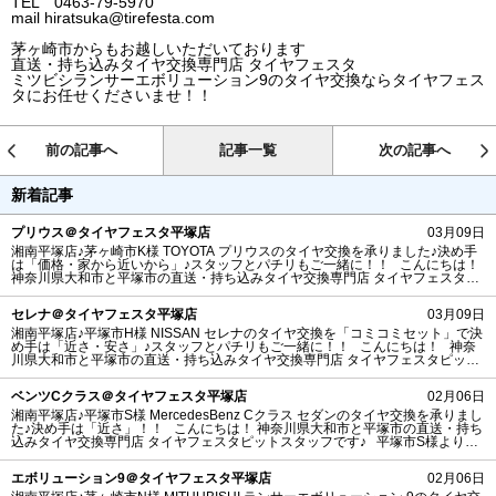
TEL 0463-79-5970
mail hiratsuka@tirefesta.com
茅ヶ崎市からもお越しいただいております
直送・持ち込みタイヤ交換専門店 タイヤフェスタ
ミツビシランサーエボリューション9のタイヤ交換ならタイヤフェス
タにお任せくださいませ！！
前の記事へ
記事一覧
次の記事へ
新着記事
プリウス＠タイヤフェスタ平塚店
03月09日
湘南平塚店♪茅ヶ崎市K様 TOYOTA プリウスのタイヤ交換を承りました♪決め手
は「価格・家から近いから」♪スタッフとパチリもご一緒に！！ こんにちは！
神奈川県大和市と平塚市の直送・‪‎持ち込みタイヤ交換専門店‬ タイヤフェスタピ
ットスタッフです♪ 茅ヶ崎市K様よりTOYOTA プリウスのタイヤ交換を承りま
した。 湘南平塚店ご利用ありがとうございます！ タイヤ銘柄： MAXIMUS
セレナ＠タイヤフェスタ平塚店
03月09日
M1 タイヤサイズ
湘南平塚店♪平塚市H様 NISSAN セレナのタイヤ交換を「コミコミセット」で決
め手は「近さ・安さ」♪スタッフとパチリもご一緒に！！ こんにちは！ 神奈
川県大和市と平塚市の直送・‪‎持ち込みタイヤ交換専門店‬ タイヤフェスタピット
スタッフです♪ 平塚市H様 よりNISSANセレナのタイヤ交換を承りました。
湘南平塚店のご利用ありがとうございます！ タイヤ販売：タイヤフェ
ベンツCクラス＠タイヤフェスタ平塚店
02月06日
湘南平塚店♪平塚市S様 MercedesBenz Cクラス セダンのタイヤ交換を承りまし
た♪決め手は「近さ」！！ こんにちは！ 神奈川県大和市と平塚市の直送・‪‎持ち
込みタイヤ交換専門店‬ タイヤフェスタピットスタッフです♪ 平塚市S様よりMe
rcedesBenz Cクラスセダンのタイヤ交換を承りました。 湘南平塚店ご利用あり
がとうございます！ タイヤ銘柄： NANKANG NS-2R
エボリューション9＠タイヤフェスタ平塚店
02月06日