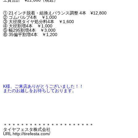
工賃合計 ¥22,660（税込）
① 21インチ脱着・組換えバランス調整 4本 ¥12,800
② ゴムバルブ4本 ￥1,000
③ 大径廃タイヤ処分料4本 ￥1,600
④ 大径割増4本 ￥1,000
⑤ 幅295割増4本 ￥3,000
⑥ 35偏平割増4本 ￥1,200
K様、
ご来店ありがとうございました！！
またのお越しをお待ちしております。
＊＊＊＊＊＊＊＊＊＊＊＊＊＊＊＊＊＊＊＊＊
タイヤフェスタ株式会社
URL http://tirefesta.com/