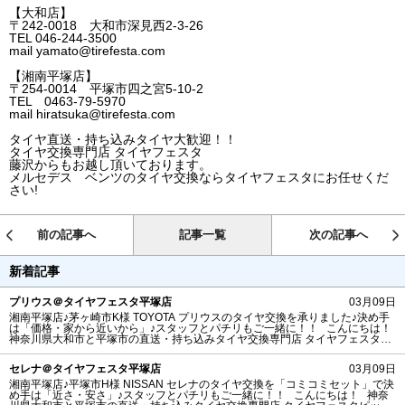
【大和店】
〒242-0018 大和市深見西2-3-26
TEL 046-244-3500
mail yamato@tirefesta.com
【湘南平塚店】
〒254-0014 平塚市四之宮5-10-2
TEL 0463-79-5970
mail hiratsuka@tirefesta.com
タイヤ直送・持ち込みタイヤ大歓迎！！
タイヤ交換専門店 タイヤフェスタ
藤沢からもお越し頂いております。
メルセデス ベンツのタイヤ交換ならタイヤフェスタにお任せくだ
さい!
前の記事へ
記事一覧
次の記事へ
新着記事
プリウス＠タイヤフェスタ平塚店
03月09日
湘南平塚店♪茅ヶ崎市K様 TOYOTA プリウスのタイヤ交換を承りました♪決め手
は「価格・家から近いから」♪スタッフとパチリもご一緒に！！ こんにちは！
神奈川県大和市と平塚市の直送・‪‎持ち込みタイヤ交換専門店‬ タイヤフェスタピ
ットスタッフです♪ 茅ヶ崎市K様よりTOYOTA プリウスのタイヤ交換を承りま
した。 湘南平塚店ご利用ありがとうございます！ タイヤ銘柄： MAXIMUS
セレナ＠タイヤフェスタ平塚店
03月09日
M1 タイヤサイズ
湘南平塚店♪平塚市H様 NISSAN セレナのタイヤ交換を「コミコミセット」で決
め手は「近さ・安さ」♪スタッフとパチリもご一緒に！！ こんにちは！ 神奈