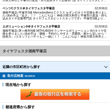
川県大和市と平塚市の直送・‪‎持ち込みタイヤ交換専門店‬ タイヤフェスタピット
スタッフです♪ 平塚市H様 よりNISSANセレナのタイヤ交換を承りました。
湘南平塚店のご利用ありがとうございます！ タイヤ販売：タイヤフェ
ベンツCクラス＠タイヤフェスタ平塚店
02月06日
湘南平塚店♪平塚市S様 MercedesBenz Cクラス セダンのタイヤ交換を承りまし
た♪決め手は「近さ」！！ こんにちは！ 神奈川県大和市と平塚市の直送・‪‎持ち
込みタイヤ交換専門店‬ タイヤフェスタピットスタッフです♪ 平塚市S様よりMe
rcedesBenz Cクラスセダンのタイヤ交換を承りました。 湘南平塚店ご利用あり
がとうございます！ タイヤ銘柄： NANKANG NS-2R
エボリューション9＠タイヤフェスタ平塚店
02月06日
湘南平塚店♪茅ヶ崎市N様 MITHUBISHI ランサーエボリューション 9のタイヤ交
換を承りました♪決め手は「価格・予約のしやすさ・雰囲気・家から近いから・
技術力」♪スタッフとパチリもご一緒に！！ こんにちは！ 神奈川県大和市と平
塚市の直送・‪‎持ち込みタイヤ交換専門店‬ タイヤフェスタピットスタッフです♪
茅ヶ崎市N様よりMITHUBISHI ランサーエボリューション9のタイヤ交換を承り
ました。 湘南平塚店ご利用ありがとうございま
タイヤフェスタ湘南平塚店
近隣の市区町村から探す
取付店検索
SEARCH
現在地から探す
都道府県から探す