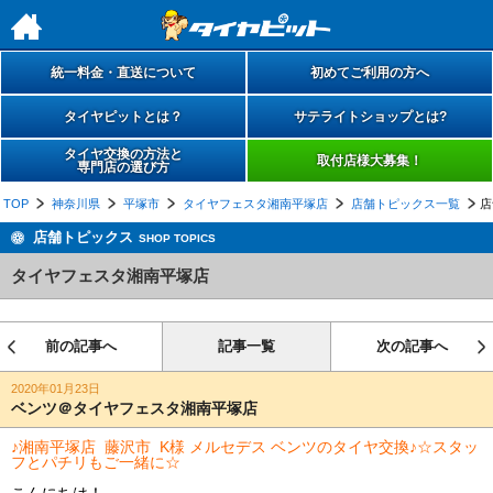
h
統一料金・直送について
初めてご利用の方へ
タイヤピットとは？
サテライトショップとは?
タイヤ交換の方法と
取付店様大募集！
専門店の選び方
TOP
神奈川県
平塚市
タイヤフェスタ湘南平塚店
店舗トピックス一覧
店
店舗トピックス
SHOP TOPICS
タイヤフェスタ湘南平塚店
前の記事へ
記事一覧
次の記事へ
2020年01月23日
ベンツ＠タイヤフェスタ湘南平塚店
♪湘南平塚店 藤沢市 K様 メルセデス ベンツのタイヤ交換♪☆スタッ
フとパチリもご一緒に☆