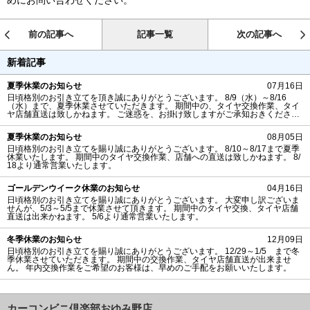
めにお問い合わせください。
前の記事へ
記事一覧
次の記事へ
新着記事
夏季休業のお知らせ
07月16日
日頃格別のお引き立てを頂き誠にありがとうございます。 8/9（水）～8/16
（水）まで、夏季休業させていただきます。 期間中の、タイヤ交換作業、タイ
ヤ店舗直送は致しかねます。 ご迷惑を、お掛け致しますがご承知おきくださ
い。 カーコンビニ俱楽部おゆみ野店
夏季休業のお知らせ
08月05日
日頃格別のお引き立てを賜り誠にありがとうございます。 8/10～8/17まで夏季
休業いたします。 期間中のタイヤ交換作業、店舗への直送は致しかねます。 8/
18より通常営業いたします。
ゴールデンウイーク休業のお知らせ
04月16日
日頃格別のお引き立てを賜り誠にありがとうございます。 大変申し訳ございま
せんが、5/3～5/5まで休業させて頂きます。 期間中のタイヤ交換、タイヤ店舗
直送は出来かねます。 5/6より通常営業いたします。
冬季休業のお知らせ
12月09日
日頃格別のお引き立てを賜り誠にありがとうございます。 12/29～1/5 まで冬
季休業させていただきます。 期間中の交換作業、タイヤ店舗直送が出来ませ
ん。 年内交換作業をご希望のお客様は、早めのご手配をお願いいたします。
カーコンビニ倶楽部おゆみ野店