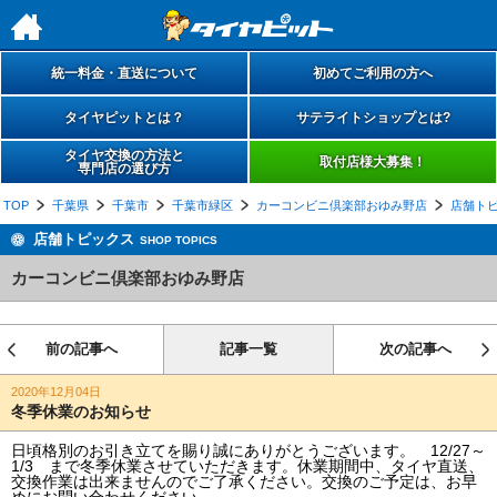
h
統一料金・直送について
初めてご利用の方へ
タイヤピットとは？
サテライトショップとは?
タイヤ交換の方法と
取付店様大募集！
専門店の選び方
TOP
千葉県
千葉市
千葉市緑区
カーコンビニ倶楽部おゆみ野店
店舗ト
店舗トピックス
SHOP TOPICS
カーコンビニ倶楽部おゆみ野店
前の記事へ
記事一覧
次の記事へ
2020年12月04日
冬季休業のお知らせ
日頃格別のお引き立てを賜り誠にありがとうございます。 12/27～
1/3 まで冬季休業させていただきます。休業期間中、タイヤ直送、
交換作業は出来ませんのでご了承ください。交換のご予定は、お早