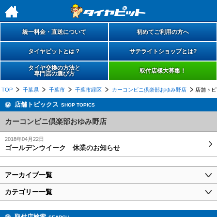
h
統一料金・直送について
初めてご利用の方へ
タイヤピットとは？
サテライトショップとは?
タイヤ交換の方法と
取付店様大募集！
専門店の選び方
TOP
千葉県
千葉市
千葉市緑区
カーコンビニ倶楽部おゆみ野店
店舗トピ
店舗トピックス
SHOP TOPICS
カーコンビニ倶楽部おゆみ野店
2018年04月22日
ゴールデンウイーク 休業のお知らせ
アーカイブ一覧
カテゴリー一覧
取付店検索