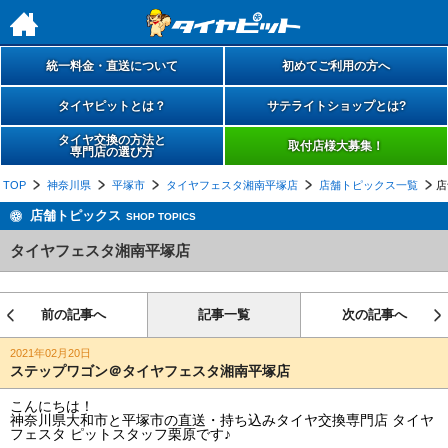
h
統一料金・直送について
初めてご利用の方へ
タイヤピットとは？
サテライトショップとは?
タイヤ交換の方法と
取付店様大募集！
専門店の選び方
TOP
神奈川県
平塚市
タイヤフェスタ湘南平塚店
店舗トピックス一覧
店
店舗トピックス
SHOP TOPICS
タイヤフェスタ湘南平塚店
前の記事へ
記事一覧
次の記事へ
2021年02月20日
ステップワゴン＠タイヤフェスタ湘南平塚店
こんにちは！
神奈川県大和市と平塚市の直送・‪‎持ち込みタイヤ交換専門店‬ タイヤ
フェスタ ピットスタッフ栗原です♪