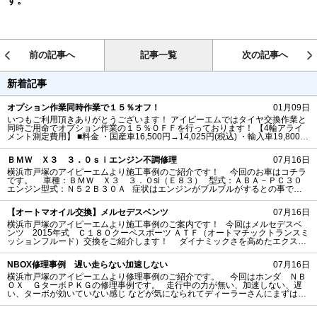
す。
前の記事へ
記事一覧
次の記事へ
新着記事
オプション作業同時作業で１５％オフ！
01月09日
いつもご利用頂きありがとうございます！ アイピーエムではタイヤ交換作業と
同時ご用命でオプション作業の１５％ＯＦＦを行っております！ 【4輪アライ
メント測定費用】 ■料金 ・国産車16,500円→14,025円(税込) ・輸入車19,800円
→16,830円(税込) ※調整費用は別途1項目左右1セット3,300円（税込） □4輪ア
ライメントとは こちらの作業ですが直進をしているにもかかわらず左や右に車
ＢＭＷ Ｘ３ ３．０ｓｉエンジン不調修理
07月16日
両が流れてしまう症状や タイヤが外内側
横浜市戸塚のアイピーエムより施工事例のご紹介です！ 今回のお車はコチラ
です。 車種：ＢＭＷ Ｘ３ ３．０si（Ｅ８３） 型式：ＡＢＡ－ＰＣ３０
エンジン型式：Ｎ５２Ｂ３０Ａ 症状はエンジンがブルブルがするとの事でお
客様も自走は不安との事でしたので 今回はレッカーにてご入庫頂きました。
到着後
【オートマオイル交換】メルセデスベンツ
07月16日
横浜市戸塚のアイピーエムより施工事例のご案内です！ 今回はメルセデスベ
ンツ 2015年式 Ｃ１８０クーペスポーツ ＡＴＦ（オートマチックトランスミ
ッションフルード）交換をご紹介します！ ダイナミックさを高めたエクステ
リアとクラスを超えた上質なインテリアを採用するメルセデスCクラスです！
スタイリッシュでかっこいいですねー！ ＡＴＦですが交換しなくても良いん
NBOX修理事例 遅い走らない加速しない
07月16日
じゃないの？？？というお声も聞きま
横浜市戸塚のアイピーエムより修理事例のご紹介です。 今回はホンダ ＮＢ
ＯＸ ＧターボＰＫＧの修理事例です。 走行中の力が無い、加速しない、遅
い、ターボが効いていない感じ などが気になられてディーラーさんにまずはご
入庫されたお客様よりセカンドオピニオンとして アイピーエムご入庫頂きまし
た。 ディーラーさんの方からはエンジンオーバーホールを推奨されたようで