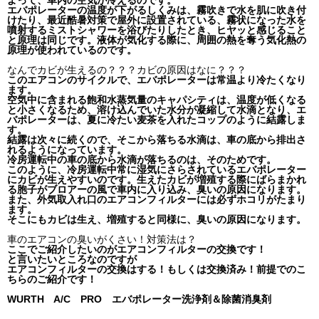
よって、車内の空気が冷えるのです。
エバポレーターの温度が下がるしくみは、霧吹きで水を肌に吹き付
けたり、最近酷暑対策で屋外に設置されている、霧状になった水を
噴射するミストシャワーを浴びたりしたとき、ヒヤッと感じること
と原理は同じです。液体が気化する際に、周囲の熱を奪う気化熱の
原理が使われているのです。
なんでカビが生えるの？？？カビの原因はなに？？？
このエアコンのサイクルで、エバポレーターは常温より冷たくなり
ます。
空気中に含まれる飽和水蒸気量のキャパシティは、温度が低くなる
と小さくなるため、溶け込んでいた水分が凝縮して水滴となり、エ
バポレーターは、夏に冷たい麦茶を入れたコップのように結露しま
す。
結露は次々に続くので、そこから落ちる水滴は、車の底から排出さ
れるようになっています。
冷房運転中の車の底から水滴が落ちるのは、そのためです。
このように、冷房運転中常に湿気にさらされているエバポレーター
にカビが生えやすいのです。生えたカビが増殖する際にばらまかれ
る胞子がブロアーの風で車内に入り込み、臭いの原因になります。
また、外気取入れ口のエアコンフィルターには必ずホコリがたまり
ます。
そこにもカビは生え、増殖すると同様に、臭いの原因になります。
車のエアコンの臭いがくさい！対策法は？
ここでご紹介したいのがエアコンフィルターの交換です！
と言いたいところなのですが
エアコンフィルターの交換はする！もしくは交換済み！前提でのこ
ちらのご紹介です！
WURTH A/C PRO エバポレーター洗浄剤＆除菌消臭剤