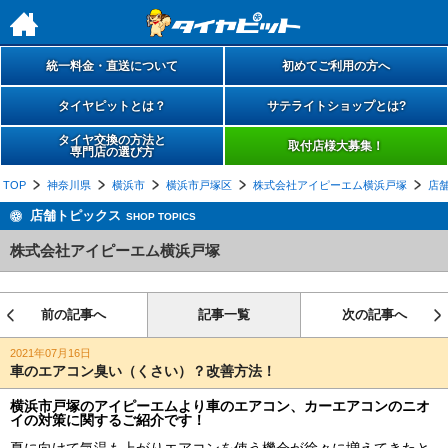
h
統一料金・直送について
初めてご利用の方へ
タイヤピットとは？
サテライトショップとは?
タイヤ交換の方法と
取付店様大募集！
専門店の選び方
TOP
神奈川県
横浜市
横浜市戸塚区
株式会社アイピーエム横浜戸塚
店
店舗トピックス
SHOP TOPICS
株式会社アイピーエム横浜戸塚
前の記事へ
記事一覧
次の記事へ
2021年07月16日
車のエアコン臭い（くさい）？改善方法！
横浜市戸塚のアイピーエムより車のエアコン、カーエアコンのニオ
イの対策に関するご紹介です！