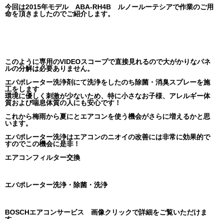
今回は2015年モデル ABA-RH4B ルノールーテシアで作業のご用
命を頂きましたのでご紹介します。
このように専用のVIDEOスコープで直接見れるので大がかりなパネ
ルの分解は必要ありません。
エバポレーター洗浄剤にて洗浄をしたのち除菌・消臭スプレーを施
工をします
環境に優しく刺激が少ないため、特に小さなお子様、アレルギー体
質および喘息体質の人にも安心です！
これから梅雨から夏にとエアコンを使う機会がさらに増えるかと思
います。
エバポレーター洗浄はエアコンのニオイの改善には非常に効果的で
すのでこの機会に是非！
エアコンフィルター交換
エバポレーター洗浄・除菌・洗浄
BOSCHエアコンサービス 画像クリックで詳細をご覧いただけま