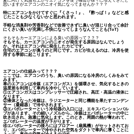
夏に向けて気温も上がりエアコンを使う機会が徐々に増えてきたと
思いますがエアコンのニオイ気になってませんか？？？
特にエアコンをかけてすぐに『くさっ！』、『酢っぱ！』などと感
じたことも少なくないかと思われます。
手軽な消臭剤や芳香剤などで改善できずに
臭いが混じり合って
余計
にくさい臭いが充満し不快になってしまうなんてことも(ToT)
そもそもカーエアコンによる臭いの原因って？？？
そもそも、カーエアコンのニオイが発生する原因はなんでしょう
か。
それはエアコン内に発生したカビです。
住宅のエアコンが臭うのと同じです。カビが生えるのは、冷房を使
用する季節に起こります。
エアコンの仕組みって？？？
ここでは、エアコンのうち、臭いの原因になる冷房のしくみをみて
みます。
車のエアコンは冷媒（エアコンガス）を循環させ、気化するときの
温度差を利用して車内を冷やしています。
①エアコンガスはコンプレッサーで圧縮され、高圧・高温の液体に
なります。
②液体となった冷媒は、ラジエーターと同じ機能を果たすコンデン
サー（凝縮器）で冷やされます。
③エバポレーターという冷却器の入口には、エキスパンションバル
ブがあります。その細いノズルから、冷媒はエバポレーターの中に
吹き出され、急激に気化します。このとき、周囲の熱が奪われて、
エバポレーターの温度が下がります。
④エバポレーターの後ろにはブロアー（扇風機）がセットされてお
り、エバポレーターで冷やされた空気をダクトで車内に導くことに