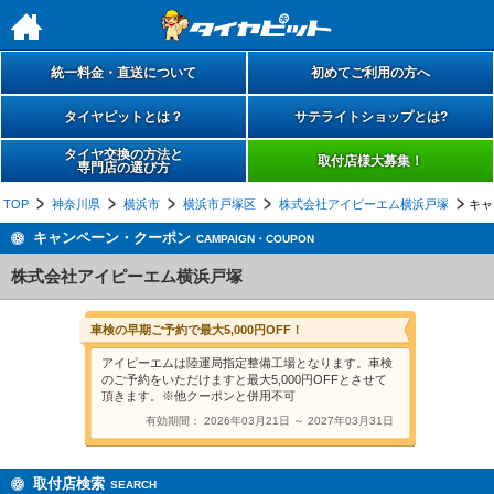
h
統一料金・直送について
初めてご利用の方へ
タイヤピットとは？
サテライトショップとは?
タイヤ交換の方法と
取付店様大募集！
専門店の選び方
TOP
神奈川県
横浜市
横浜市戸塚区
株式会社アイピーエム横浜戸塚
キャ
キャンペーン・クーポン
CAMPAIGN・COUPON
株式会社アイピーエム横浜戸塚
車検の早期ご予約で最大5,000円OFF！
アイピーエムは陸運局指定整備工場となります。車検
のご予約をいただけますと最大5,000円OFFとさせて
頂きます。※他クーポンと併用不可
有効期間： 2026年03月21日 ～ 2027年03月31日
取付店検索
SEARCH