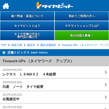
h
統一料金・直送について
初めてご利用の方へ
タイヤピットとは？
サテライトショップとは?
タイヤ交換の方法と
取付店様大募集！
専門店の選び方
TOP
神奈川県
横浜市
横浜市都筑区
Tirework UPs （タイヤワーク アッ
店舗トピックス
SHOP TOPICS
Tirework UPs （タイヤワーク アップス）
2025年04月23日
レクサス ＬＳ460ＳＺ ４本組替
2025年02月18日
日産 ノート タイヤ組替
2017年10月22日
台風接近中
2017年10月18日