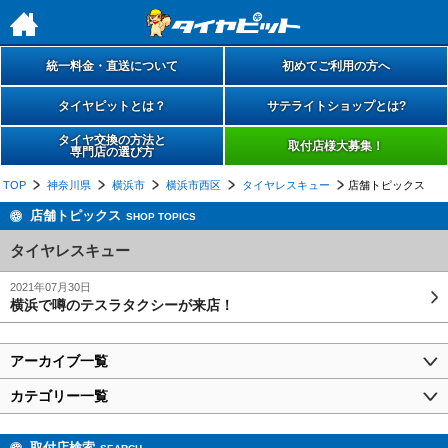
h
統一料金・直送について
初めてご利用の方へ
タイヤピットとは？
サテライトショップとは?
タイヤ交換の方法と
取付店様大募集！
専門店の選び方
TOP
神奈川県
横浜市
横浜市西区
タイヤレスキュー
店舗トピックス
店舗トピックス
SHOP TOPICS
タイヤレスキュー
2021年07月30日
横浜で噂のテスラタクシーが来店！
アーカイブ一覧
カテゴリー一覧
取付店検索