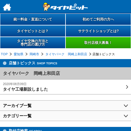
h
統一料金・直送について
初めてご利用の方へ
タイヤピットとは？
サテライトショップとは?
タイヤ交換の方法と
取付店様大募集！
専門店の選び方
TOP
愛知県
岡崎市
タイヤパーク 岡崎上和田店
店舗トピックス
店舗トピックス
SHOP TOPICS
タイヤパーク 岡崎上和田店
2020年08月09日
タイヤ工場新設しました
アーカイブ一覧
カテゴリー一覧
取付店検索