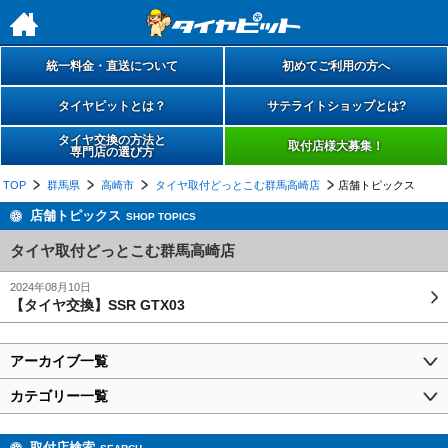
h
統一料金・直送について
初めてご利用の方へ
タイヤピットとは？
サテライトショップとは?
タイヤ交換の方法と
取付店様大募集！
専門店の選び方
TOP
群馬県
高崎市
タイヤ取付どっとこむ群馬高崎店
店舗トピックス
店舗トピックス
SHOP TOPICS
タイヤ取付どっとこむ群馬高崎店
2024年08月10日
【タイヤ交換】SSR GTX03
アーカイブ一覧
カテゴリー一覧
取付店検索