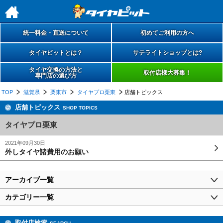
h
統一料金・直送について
初めてご利用の方へ
タイヤピットとは？
サテライトショップとは?
タイヤ交換の方法と
取付店様大募集！
専門店の選び方
TOP
滋賀県
栗東市
タイヤプロ栗東
店舗トピックス
店舗トピックス
SHOP TOPICS
タイヤプロ栗東
2021年09月30日
外しタイヤ諸費用のお願い
アーカイブ一覧
カテゴリー一覧
取付店検索