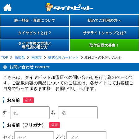
h
統一料金・直送について
初めてご利用の方へ
タイヤピットとは？
サテライトショップとは?
タイヤ交換の方法と
取付店様大募集！
専門店の選び方
TOP
高知県
南国市
株式会社カーピット
取付店へのお問い合わせ
お問い合わせ
CONTACT
こちらは、タイヤピット加盟店への問い合わせを行う為のページで
す。ご記載内容の商品についてのご注文は、各サイトにてお客様ご
自身で行って頂きます様、お願い申し上げます。
お名前
必須
姓:
名:
お名前（フリガナ）
必須
セイ:
メイ: