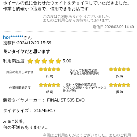
ホイールの色に合わせたウェイトをチョイスしていただきました。
作業も的確かつ迅速で、信用できるお店です
この度はご利用ありがとうございました。
またのご利用心からお待ちしております。
返信日:2026/03/09 14:40
hor*******
さん
投稿日:2024/12/20 15:59
良いタイヤだと思います
利用満足度
5.00
スタッフ対応満足度
お店の利用しやすさ
(料金及び作業説明等)
(5.0)
(5.0)
取付・交換作業満足度
作業時間満足度
(バランス調整・タイヤワックス
仕上げ等)
(5.0)
(5.0)
装着タイヤメーカー： FINALIST 595 EVO
タイヤサイズ： 215/45R17
zn6に装着。
何の不満もありません。
今回はご利用ありがとうございました。またのご利用