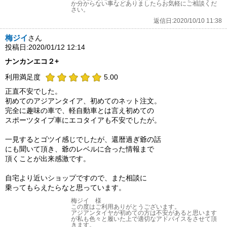
か分からない事などありましたらお気軽にご相談くだ
さい。
返信日:2020/10/10 11:38
梅ジイ
さん
投稿日:2020/01/12 12:14
ナンカンエコ２+
利用満足度
5.00
正直不安でした。
初めてのアジアンタイア、初めてのネット注文。
完全に趣味の車で、軽自動車とは言え初めての
スポーツタイプ車にエコタイアも不安でしたが。
一見するとゴツイ感じでしたが、還暦過ぎ爺の話
にも聞いて頂き、爺のレベルに合った情報まで
頂くことが出来感激です。
自宅より近いショップですので、また相談に
乗ってもらえたらなと思っています。
梅ジイ 様
この度はご利用ありがとうございます。
アジアンタイヤが初めての方は不安があると思います
が私も色々と履いた上で適切なアドバイスをさせて頂
きます。