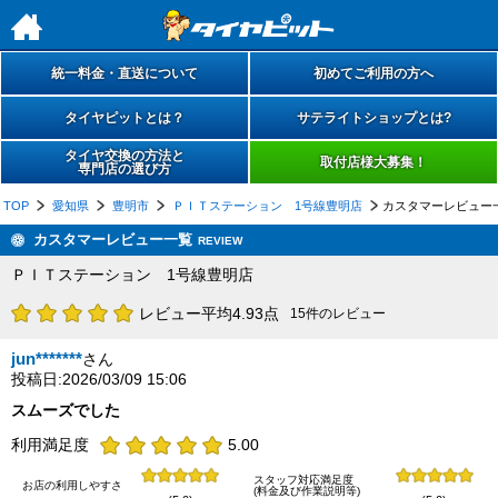
h
統一料金・直送について
初めてご利用の方へ
タイヤピットとは？
サテライトショップとは?
タイヤ交換の方法と
取付店様大募集！
専門店の選び方
TOP
愛知県
豊明市
ＰＩＴステーション 1号線豊明店
カスタマーレビュー
カスタマーレビュー一覧
REVIEW
ＰＩＴステーション 1号線豊明店
レビュー平均4.93点
15件のレビュー
jun*******
さん
投稿日:2026/03/09 15:06
スムーズでした
利用満足度
5.00
スタッフ対応満足度
お店の利用しやすさ
(料金及び作業説明等)