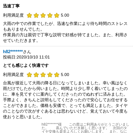
迅速丁寧
利用満足度
5.00
大雨の中での作業でしたが、迅速な作業により待ち時間のストレス
もありませんでした。
作業員の方は親切で丁寧な説明で好感が持てました。また、利用さ
せていただきます。
h82*******
さん
投稿日:2020/10/10 11:01
とても感じよく快適です
利用満足度
5.00
台風が接近して大雨の降る日になってしまいました。幸い風はなく
雨だけでしたから伺いました。時間より少し早く着いてしまったの
に、車を見てすぐに案内してくださったのでぬれずに済みました。
手際よく、きちんと説明もしてくださったので安心してお任せする
ことができました。価格も安価で、とっても満足しました。タイヤ
のことなので次がすぐあるとは思わないけど、覚えておいて今度も
使おうと思いました。
h82*******様 この度はご利用ありがとうございまし
た。 喜んでいただき嬉しく思います。 次回のタ
イヤ交換も是非よろしくお願いします。 また、なに