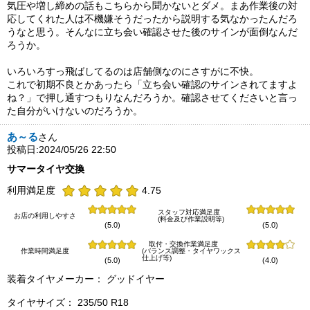
気圧や増し締めの話もこちらから聞かないとダメ。まあ作業後の対
応してくれた人は不機嫌そうだったから説明する気なかったんだろ
うなと思う。そんなに立ち会い確認させた後のサインが面倒なんだ
ろうか。
いろいろすっ飛ばしてるのは店舗側なのにさすがに不快。
これで初期不良とかあったら「立ち会い確認のサインされてますよ
ね？」で押し通すつもりなんだろうか。確認させてくださいと言っ
た自分がいけないのだろうか。
あ～る
さん
投稿日:2024/05/26 22:50
サマータイヤ交換
利用満足度
4.75
スタッフ対応満足度
お店の利用しやすさ
(料金及び作業説明等)
(5.0)
(5.0)
取付・交換作業満足度
作業時間満足度
(バランス調整・タイヤワックス
仕上げ等)
(5.0)
(4.0)
装着タイヤメーカー： グッドイヤー
タイヤサイズ： 235/50 R18