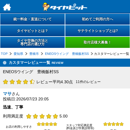
h
統一料金・直送について
初めてご利用の方へ
タイヤピットとは？
サテライトショップとは?
タイヤ交換の方法と
取付店様大募集！
専門店の選び方
TOP
愛知県
豊橋市
ENEOSウイング 豊橋飯村SS
カスタマーレビュー一覧
カスタマーレビュー一覧
REVIEW
ENEOSウイング 豊橋飯村SS
レビュー平均4.30点
11件のレビュー
マサ
さん
投稿日:2026/07/23 20:05
迅速、丁寧
利用満足度
5.00
スタッフ対応満足度
お店の利用しやすさ
(料金及び作業説明等)