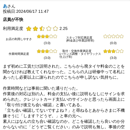
あ
さん
投稿日:2024/06/17 11:47
店員が不快
利用満足度
2.25
スタッフ対応満足度
お店の利用しやすさ
(料金及び作業説明等)
(3.0)
(0.0)
取付・交換作業満足度
作業時間満足度
(バランス調整・タイヤワックス
仕上げ等)
(3.0)
(3.0)
まず初めに工賃だけ説明された。こちらから廃タイヤ料金のことを
聞かなければ教えてくれなかった。こちらの人は研修中って名札に
あったし必要以上に謝られたのでこちらが申し訳ない気持ちに。
作業時間などは事前に聞いた通りだった。
作業後の対応は別の人。料金の支払い後に説明もなしにサインを求
められた。クレジットカード支払いのサインかと思ったら画面上に
「取り付け後立ち会い確認」と書いてある。
「立ち会い確認してないですよね？」と尋ねるとあからさまに不機
嫌そうに「します？どうぞ。」と車の元へ。
素人にはなんの立ち合い確認なのか。どこを確認したら良いのか分
からないのに「どうぞご覧ください」のみで説明も無し。事後の空