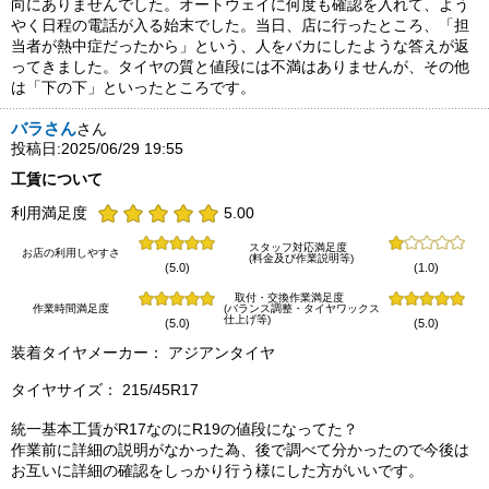
向にありませんでした。オートウェイに何度も確認を入れて、よう
やく日程の電話が入る始末でした。当日、店に行ったところ、「担
当者が熱中症だったから」という、人をバカにしたような答えが返
ってきました。タイヤの質と値段には不満はありませんが、その他
は「下の下」といったところです。
バラさん
さん
投稿日:2025/06/29 19:55
工賃について
利用満足度
5.00
スタッフ対応満足度
お店の利用しやすさ
(料金及び作業説明等)
(5.0)
(1.0)
取付・交換作業満足度
作業時間満足度
(バランス調整・タイヤワックス
仕上げ等)
(5.0)
(5.0)
装着タイヤメーカー： アジアンタイヤ
タイヤサイズ： 215/45R17
統一基本工賃がR17なのにR19の値段になってた？
作業前に詳細の説明がなかった為、後で調べて分かったので今後は
お互いに詳細の確認をしっかり行う様にした方がいいです。