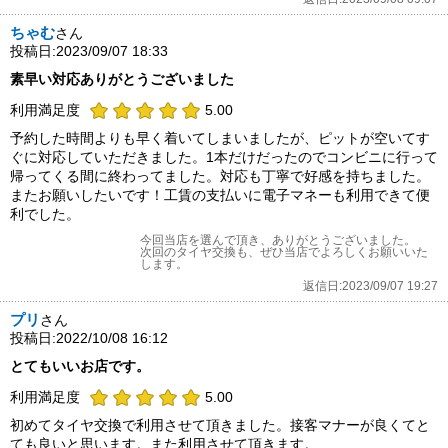
ちゃむ
さん
投稿日:2023/09/07 18:33
素早い対応ありがとうございました
利用満足度
5.00
予約した時間よりも早く着いてしまいましたが、ピットが空いてす
ぐに対応していただきました。1本だけだったのでコンビニに行って
帰ってくる間に終わってました。対応も丁寧で好感を持ちました。
またお願いしたいです！工賃の支払いに電子マネーも利用できて便
利でした。
今回当店を選んで頂き、ありがとうございました。
次回のタイヤ交換も、ぜひ当店でよろしくお願いいた
します。
返信日:2023/09/07 19:27
プリ
さん
投稿日:2022/10/08 16:12
とてもいいお店です。
利用満足度
5.00
初めてタイヤ交換で利用させて頂きました。接客マナーが良くてと
ても良いと思います。また利用させて頂きます。