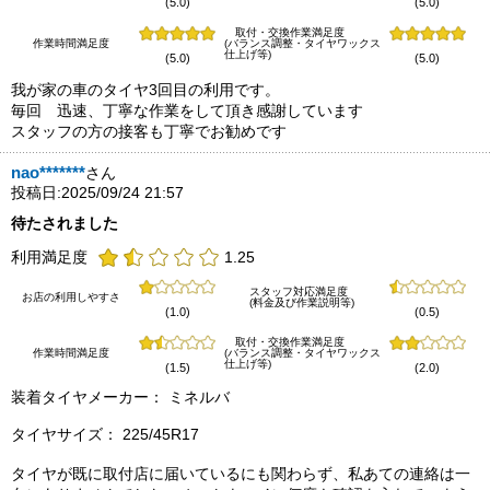
(5.0)
(5.0)
取付・交換作業満足度
作業時間満足度
(バランス調整・タイヤワックス
仕上げ等)
(5.0)
(5.0)
我が家の車のタイヤ3回目の利用です。
毎回 迅速、丁寧な作業をして頂き感謝しています
スタッフの方の接客も丁寧でお勧めです
nao*******
さん
投稿日:2025/09/24 21:57
待たされました
利用満足度
1.25
スタッフ対応満足度
お店の利用しやすさ
(料金及び作業説明等)
(1.0)
(0.5)
取付・交換作業満足度
作業時間満足度
(バランス調整・タイヤワックス
仕上げ等)
(1.5)
(2.0)
装着タイヤメーカー： ミネルバ
タイヤサイズ： 225/45R17
タイヤが既に取付店に届いているにも関わらず、私あての連絡は一