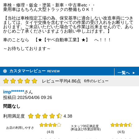
車検・修理・鈑金・塗装・新車・中古車etc・・
乗用車はもちろん大型トラックの整備もＯＫ！
【当社は車検指定工場の為、保安基準に適合しない改造車両につき
ましては、タイヤ交換を含むすべての作業の受け入れをお断りして
おります。ご来店いただいた場合でも作業は出来ませんので、あら
かじめご了承くださいますようお願い申し上げます。】
車のことなら 【★【ヤベ自動車工業】★】 へ！！！
～お待ちしております～
カスタマーレビュー
REVIEW
一覧へ
レビュー平均4.86点
6件のレビュー
imp*******
さん
投稿日:2025/04/06 09:26
問題なし
利用満足度
4.38
スタッフ対応満足度
お店の利用しやすさ
(料金及び作業説明等)
(4.0)
(4.5)