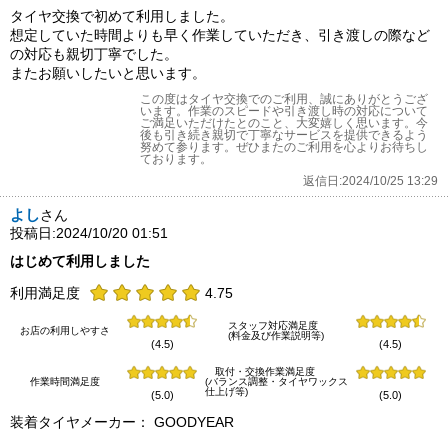
タイヤ交換で初めて利用しました。
想定していた時間よりも早く作業していただき、引き渡しの際など
の対応も親切丁寧でした。
またお願いしたいと思います。
この度はタイヤ交換でのご利用、誠にありがとうござ
います。作業のスピードや引き渡し時の対応について
ご満足いただけたとのこと、大変嬉しく思います。今
後も引き続き親切で丁寧なサービスを提供できるよう
努めて参ります。ぜひまたのご利用を心よりお待ちし
ております。
返信日:2024/10/25 13:29
よし
さん
投稿日:2024/10/20 01:51
はじめて利用しました
利用満足度
4.75
スタッフ対応満足度
お店の利用しやすさ
(料金及び作業説明等)
(4.5)
(4.5)
取付・交換作業満足度
作業時間満足度
(バランス調整・タイヤワックス
仕上げ等)
(5.0)
(5.0)
装着タイヤメーカー： GOODYEAR