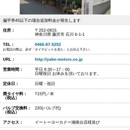
偏平率45以下の場合追加料金が発生します
住所：
〒252-0815
神奈川県 藤沢市 石川 6-1-1
TEL：
0466-87-5252
お電話の際は、必ず「タイヤピットを見た」とお伝え下さい。
URL：
http://yabe-motors.co.jp
営業時間：
平日 8:30～17：00
日曜祝日 お休みを頂いております。
定休日：
日曜・祝日
廃タイヤ料：
715円／本
（税込）
バルブ交換料：
220(バルブ代)
（税込）
アクセス：
イートーヨーカドー湘南台店様並び