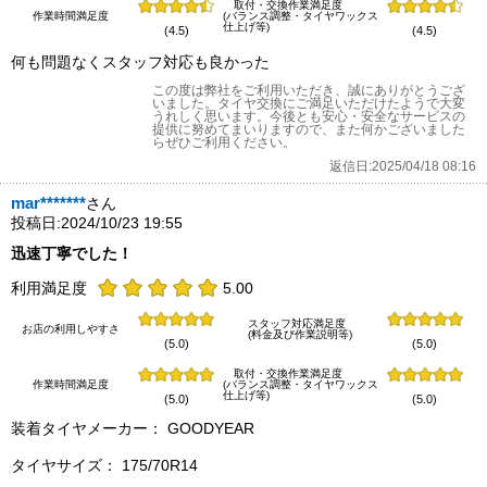
取付・交換作業満足度
作業時間満足度
(バランス調整・タイヤワックス
仕上げ等)
(4.5)
(4.5)
何も問題なくスタッフ対応も良かった
この度は弊社をご利用いただき、誠にありがとうござ
いました。タイヤ交換にご満足いただけたようで大変
うれしく思います。今後とも安心・安全なサービスの
提供に努めてまいりますので、また何かございました
らぜひご利用ください。
返信日:2025/04/18 08:16
mar*******
さん
投稿日:2024/10/23 19:55
迅速丁寧でした！
利用満足度
5.00
スタッフ対応満足度
お店の利用しやすさ
(料金及び作業説明等)
(5.0)
(5.0)
取付・交換作業満足度
作業時間満足度
(バランス調整・タイヤワックス
仕上げ等)
(5.0)
(5.0)
装着タイヤメーカー： GOODYEAR
タイヤサイズ： 175/70R14