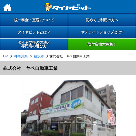
h
統一料金・直送について
初めてご利用の方へ
タイヤピットとは？
サテライトショップとは?
タイヤ交換の方法と
取付店様大募集！
専門店の選び方
TOP
神奈川県
藤沢市
株式会社 ヤベ自動車工業
株式会社 ヤベ自動車工業