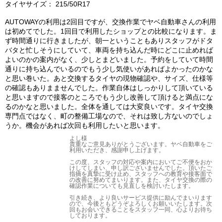
タイヤサイズ： 215/50R17
AUTOWAYの利用は2回目ですが、交換作業でヤベ自動車さんの利用
は初めてでした。1回目で利用したショップとの比較になります。ま
ず時間通りに行きましたが、朝一ということもありスタッフがドタ
バタと忙しそうにしていて、車両を持ち込んだ時にどこに止めれば
よいのかの案内がなく、少しとまどいました。予約をしていて時間
通りに持ち込んでいるのでもう少し気使いがあればよかったのかな
と思い巻いた。あと交換するタイヤの現物確認や、サイズ、仕様等
の確認もありまませんでした。作業自体はしっかりして頂いている
と思いますので接客のところでもう少し改善して頂けると満点にな
るのかなと思いました。全体を通しては大変良いです。タイヤ交換
専門点ではなく、町の整備工場なので、それは致し方ないのでしょ
うか。機会があれば次回も利用したいと思います。
よし様
貴重なご意見ありがとうございます。ヤベ自動車をご
利用いただき、感謝申し上げます。
この度、スタッフの対応や案内においてご不便をおか
けしてしまい、申し訳ございませんでした。頂いたご
指摘を真摯に受け止め、スタッフへの教育や接客面で
の改善に努めてまいります。また、タイヤ交換の際の
確認作業についても見直しを検討いたします。
引き続き、より良いサービス提供に励んでまいります
ので、今後ともどうぞよろしくお願いいたします。次
回もお会いできることをスタッフ一同、心よりお待ち
しております。