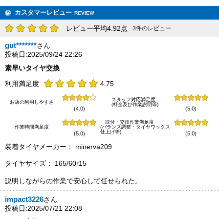
カスタマーレビュー
REVIEW
レビュー平均4.92点
3件のレビュー
gut*******
さん
投稿日:2025/09/24 22:26
素早いタイヤ交換
利用満足度
4.75
スタッフ対応満足度
お店の利用しやすさ
(料金及び作業説明等)
(4.0)
(5.0)
取付・交換作業満足度
作業時間満足度
(バランス調整・タイヤワックス
仕上げ等)
(5.0)
(5.0)
装着タイヤメーカー： minerva209
タイヤサイズ： 165/60r15
説明しながらの作業で安心して任せられた。
impact3226
さん
投稿日:2025/07/21 22:08