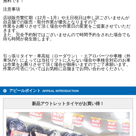
無料です！
注意事項
店頭販売繁忙期（12月～1月）や土日祝日は申し訳ございませんが
自店舗での販売・取付作業が優先となりますので
作業をお断りさせて頂く場合や作業日の変更をご提案させていただ
きます。
また、完全予約制ではございませんので時間予約をされた場合でも
待ち時間が発生致します。
引っ張りタイヤ・車高短（ローダウン）・エアロパーツや車種（外
車SUV）によっては当社リフトに入らない場合や車検非対応のお車
は作業をお断りさせて頂く場合が御座いますのでご了承願います。
作業の可否についてはお気軽に店舗までお問い合わせください。
アピールポイント
APPEAL INTRODUCTION
新品アウトレットタイヤがお買い得！