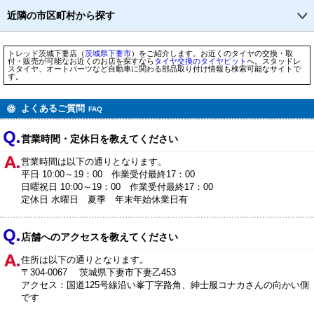
近隣の市区町村から探す
トレッド茨城下妻店（
茨城県
下妻市
）をご紹介します。お近くのタイヤの交換・取
付・販売が可能なお近くのお店を探すなら
タイヤ交換のタイヤピット
へ。スタッドレ
スタイヤ、オートパーツなど自動車に関わる部品取り付け情報も検索可能なサイトで
す。
よくあるご質問
FAQ
営業時間・定休日を教えてください
営業時間は以下の通りとなります。
平日 10:00～19：00 作業受付最終17：00
日曜祝日 10:00～19：00 作業受付最終17：00
定休日 水曜日 夏季 年末年始休業日有
店舗へのアクセスを教えてください
住所は以下の通りとなります。
〒304-0067 茨城県下妻市下妻乙453
アクセス：国道125号線沿い峯丁字路角、紳士服コナカさんの向かい側
です