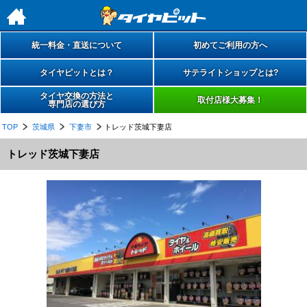
h
統一料金・直送について
初めてご利用の方へ
タイヤピットとは？
サテライトショップとは?
タイヤ交換の方法と
取付店様大募集！
専門店の選び方
TOP
茨城県
下妻市
トレッド茨城下妻店
トレッド茨城下妻店