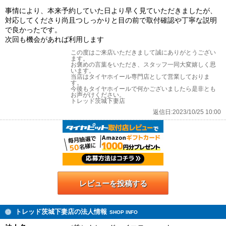
事情により、本来予約していた日より早く見ていただきましたが、
対応してくださり尚且つしっかりと目の前で取付確認や丁寧な説明
で良かったです。
次回も機会があれば利用します
この度はご来店いただきまして誠にありがとうござい
ます。
お褒めの言葉をいただき、スタッフ一同大変嬉しく思
います。
当店はタイヤホイール専門店として営業しておりま
す。
今後もタイヤホイールで何かございましたら是非とも
お声がけください。
トレッド茨城下妻店
返信日:2023/10/25 10:00
レビューを投稿する
トレッド茨城下妻店の法人情報
SHOP INFO