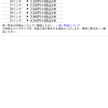
16インチ
2,310円※(税込)/本
▶
17インチ
2,530円※(税込)/本
▶
18インチ
2,640円※(税込)/本
▶
19インチ
3,520円※(税込)/本
▶
20インチ
3,960円※(税込)/本
▶
21インチ
4,510円※(税込)/本
▶
統一料金の詳細はこちらでご確認ください。→
統一料金について
※特殊なタイヤサイズ等、別途工賃が発生する場合がございます。事前に取付店へご確
認ください。