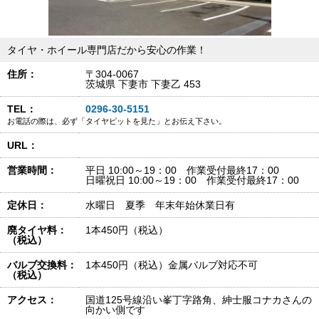
タイヤ・ホイール専門店だから安心の作業！
住所：
〒304-0067
茨城県 下妻市 下妻乙 453
TEL：
0296-30-5151
お電話の際は、必ず「タイヤピットを見た」とお伝え下さい。
URL：
営業時間：
平日 10:00～19：00 作業受付最終17：00
日曜祝日 10:00～19：00 作業受付最終17：00
定休日：
水曜日 夏季 年末年始休業日有
廃タイヤ料：
1本450円（税込）
（税込）
バルブ交換料：
1本450円（税込）金属バルブ対応不可
（税込）
アクセス：
国道125号線沿い峯丁字路角、紳士服コナカさんの
向かい側です