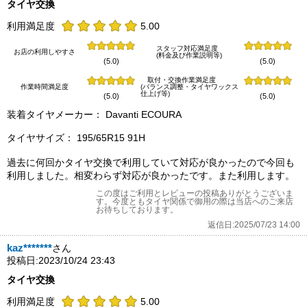
タイヤ交換
利用満足度
5.00
スタッフ対応満足度
お店の利用しやすさ
(料金及び作業説明等)
(5.0)
(5.0)
取付・交換作業満足度
作業時間満足度
(バランス調整・タイヤワックス
仕上げ等)
(5.0)
(5.0)
装着タイヤメーカー： Davanti ECOURA
タイヤサイズ： 195/65R15 91H
過去に何回かタイヤ交換で利用していて対応が良かったので今回も
利用しました。相変わらず対応が良かったです。また利用します。
この度はご利用とレビューの投稿ありがとうございま
す。今度ともタイヤ関係で御用の際は当店へのご来店
お待ちしております。
返信日:2025/07/23 14:00
kaz*******
さん
投稿日:2023/10/24 23:43
タイヤ交換
利用満足度
5.00