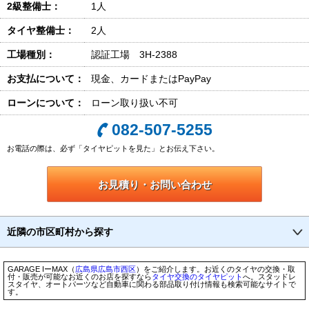
2級整備士：
1人
タイヤ整備士：
2人
工場種別：
認証工場 3H-2388
お支払について：
現金、カードまたはPayPay
ローンについて：
ローン取り扱い不可
082-507-5255
お電話の際は、必ず「タイヤピットを見た」とお伝え下さい。
お見積り・お問い合わせ
近隣の市区町村から探す
GARAGE IーMAX（
広島県
広島市
西区
）をご紹介します。お近くのタイヤの交換・取
付・販売が可能なお近くのお店を探すなら
タイヤ交換のタイヤピット
へ。スタッドレ
スタイヤ、オートパーツなど自動車に関わる部品取り付け情報も検索可能なサイトで
す。