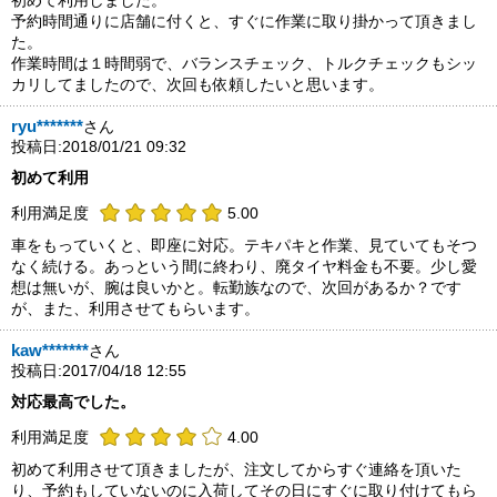
初めて利用しました。
予約時間通りに店舗に付くと、すぐに作業に取り掛かって頂きまし
た。
作業時間は１時間弱で、バランスチェック、トルクチェックもシッ
カリしてましたので、次回も依頼したいと思います。
ryu*******
さん
投稿日:2018/01/21 09:32
初めて利用
利用満足度
5.00
車をもっていくと、即座に対応。テキパキと作業、見ていてもそつ
なく続ける。あっという間に終わり、廃タイヤ料金も不要。少し愛
想は無いが、腕は良いかと。転勤族なので、次回があるか？です
が、また、利用させてもらいます。
kaw*******
さん
投稿日:2017/04/18 12:55
対応最高でした。
利用満足度
4.00
初めて利用させて頂きましたが、注文してからすぐ連絡を頂いた
り、予約もしていないのに入荷してその日にすぐに取り付けてもら