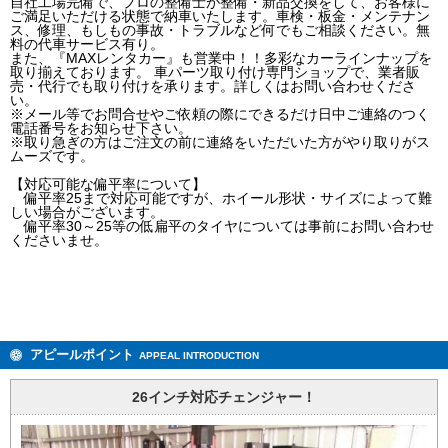
自社工場完備で、プロの整備士が整備・新品交換をして、お客様に
ご満足いただける状態で納車いたします。車検・板金・メンテナン
ス、修理、もしもの事故・トラブルなど何でもご相談ください。無
料の代車サービス有り。
また、『MAXレンタカー』も営業中！！多彩なカーラインナップを
取り揃えております。 車パーツ取り付け専門ショップで、業者販
売・代行でも取り付けを承ります。詳しくはお問い合わせくださ
い。
※メール等でお問合せやご依頼の際にできるだけ日中ご連絡のつく
電話番号をお知らせ下さい。
※取り急ぎの方はご注文の前に連絡をいただいた方がやり取りがス
ムーズです。
【対応可能な偏平率について】
偏平率25まで対応可能ですが、ホイール形状・サイズによって難
しい場合がございます。
偏平率30～25等の低扁平のタイヤについては事前にお問い合わせ
くださいませ。
アピールポイント
APPEAL INTRODUCTION
26インチ対応チェンジャー！