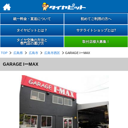
h
統一料金・直送について
初めてご利用の方へ
タイヤピットとは？
サテライトショップとは?
タイヤ交換の方法と
取付店様大募集！
専門店の選び方
TOP
広島県
広島市
広島市西区
GARAGE IーMAX
GARAGE IーMAX