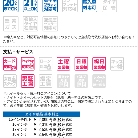
※輸入車など、対応可能情報の詳細につきましては直接取付依頼店舗へお問い合わせく
ださい。
支払・サービス
＊ホイールセット統一料金アイコンについて
・タイヤ・ホイールセットの取付（脱着）統一料金の対象店です。
・アイコンが表記されていない加盟店の料金は、個別で設定された金額となりますの
で、必ず事前に加盟店へ確認をお願いします。
タイヤ単品 基本料金
15インチ以下
2,090円※(税込)/本
▶
16インチ
2,310円※(税込)/本
▶
17インチ
2,530円※(税込)/本
▶
18インチ
2,640円※(税込)/本
▶