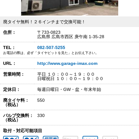
廃タイヤ無料！２６インチまで交換可能！
住所：
〒733-0823
広島県 広島市西区 庚午南 1-35-28
TEL：
082-507-5255
お電話の際は、必ず「タイヤピットを見た」とお伝え下さい。
URL：
http://www.garage-imax.com
営業時間：
平日 １０：００～１９：００
日曜祝日 １０：００～１９：００
定休日：
毎週日曜日・GW・盆・年末年始
廃タイヤ料：
550
（税込）
バルブ交換料：
330
（税込）
取付・対応可能項目