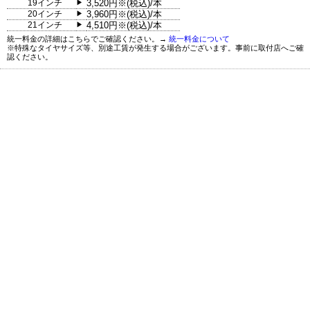
19インチ
3,520円※(税込)/本
▶
20インチ
3,960円※(税込)/本
▶
21インチ
4,510円※(税込)/本
▶
統一料金の詳細はこちらでご確認ください。→
統一料金について
※特殊なタイヤサイズ等、別途工賃が発生する場合がございます。事前に取付店へご確
認ください。