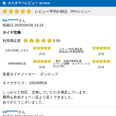
カスタマーレビュー
REVIEW
レビュー平均4.88点
3件のレビュー
hir*******
さん
投稿日:2025/04/26 13:24
タイヤ交換
利用満足度
5.00
スタッフ対応満足度
お店の利用しやすさ
(料金及び作業説明等)
(5.0)
(5.0)
取付・交換作業満足度
作業時間満足度
(バランス調整・タイヤワックス
仕上げ等)
(5.0)
(5.0)
装着タイヤメーカー： ダンロップ
タイヤサイズ： 225/40R18
しっかりと対応、交換していただき満足しています。
費用も有名チェーン店より安くできました。
ありがとうございました。
inf*******
さん