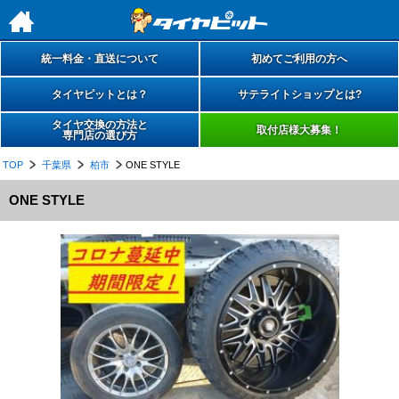
h
統一料金・直送について
初めてご利用の方へ
タイヤピットとは？
サテライトショップとは?
タイヤ交換の方法と
取付店様大募集！
専門店の選び方
TOP
千葉県
柏市
ONE STYLE
ONE STYLE