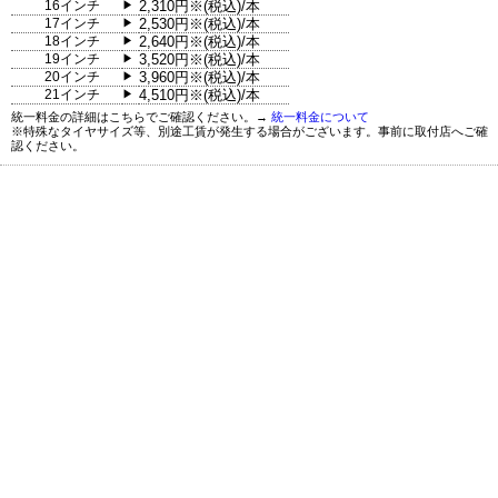
16インチ
2,310円※(税込)/本
▶
17インチ
2,530円※(税込)/本
▶
18インチ
2,640円※(税込)/本
▶
19インチ
3,520円※(税込)/本
▶
20インチ
3,960円※(税込)/本
▶
21インチ
4,510円※(税込)/本
▶
統一料金の詳細はこちらでご確認ください。→
統一料金について
※特殊なタイヤサイズ等、別途工賃が発生する場合がございます。事前に取付店へご確
認ください。