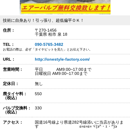
技術に自身あり！引っ張り、超低偏平ＯＫ！
住所：
〒270-1456
千葉県 柏市 泉 18
TEL：
090-5765-3482
お電話の際は、必ず「タイヤピットを見た」とお伝え下さい。
URL：
http://onestyle-factory.com/
営業時間：
平日 AM9:00~17:00まで
日曜祝日 AM9:00~17:00まで
定休日：
無し
廃タイヤ料：
550
（税込）
バルブ交換料：
330
（税込）
アクセス：
国道16号線より県道282号線添いに当店がありま
す ε=ε=ε=ヾ(э^・ｪ・^)э