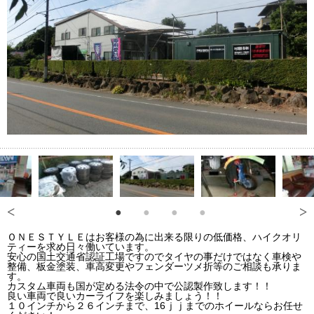
ＯＮＥＳＴＹＬＥはお客様の為に出来る限りの低価格、ハイクオリ
ティーを求め日々働いています。
安心の国土交通省認証工場ですのでタイヤの事だけではなく車検や
整備、板金塗装、車高変更やフェンダーツメ折等のご相談も承りま
す。
カスタム車両も国が定める法令の中で公認製作致します！！
良い車両で良いカーライフを楽しみましょう！！
１０インチから２６インチまで、16ｊｊまでのホイールならお任せ