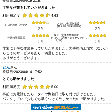
投稿日:2024/04/19 21:57
丁寧な作業をしていただきました
利用満足度
4.63
スタッフ対応満足度
お店の利用しやすさ
(料金及び作業説明等)
(4.0)
(4.5)
取付・交換作業満足度
作業時間満足度
(バランス調整・タイヤワックス
仕上げ等)
(5.0)
(5.0)
非常に丁寧な作業をしていただきました。大手整備工場ではないか
らこそのサービスもあり、満足しました。
ありがとうございます。
どん
さん
投稿日:2023/04/14 17:52
とても助かりました
利用満足度
5.00
事前にお電話したら、タイヤ到着日に取り付け頂けました。
パンクしていて少しでも早くつけて欲しかったので助かりました。