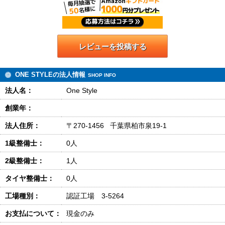
レビューを投稿する
ONE STYLEの法人情報
SHOP INFO
法人名：
One Style
創業年：
法人住所：
〒270-1456 千葉県柏市泉19-1
1級整備士：
0人
2級整備士：
1人
タイヤ整備士：
0人
工場種別：
認証工場 3-5264
お支払について：
現金のみ