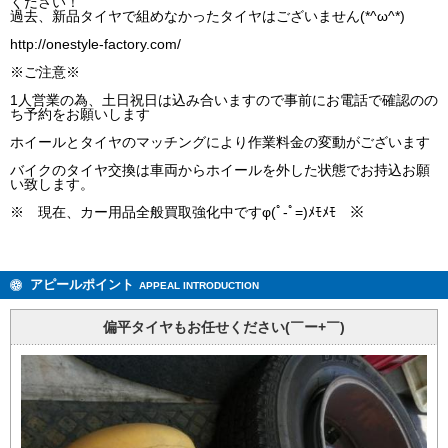
ください！
過去、新品タイヤで組めなかったタイヤはございません(*^ω^*)
http://onestyle-factory.com/
※ご注意※
1人営業の為、土日祝日は込み合いますので事前にお電話で確認のの
ち予約をお願いします
ホイールとタイヤのマッチングにより作業料金の変動がございます
バイクのタイヤ交換は車両からホイールを外した状態でお持込お願
い致します。
※ 現在、カー用品全般買取強化中ですφ(ﾟ-ﾟ=)ﾒﾓﾒﾓ ※
アピールポイント
APPEAL INTRODUCTION
偏平タイヤもお任せください(￣ー+￣)