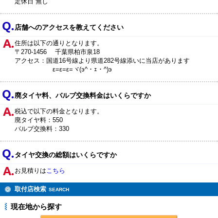
定休日 無し
店舗へのアクセスを教えてください
住所は以下の通りとなります。
〒270-1456 千葉県柏市泉18
アクセス：国道16号線より県道282号線添いに当店があります
ε=ε=ε=ヾ(э^・ｪ・^)э
廃タイヤ料、バルブ交換料金はいくらですか
税込で以下の料金となります。
廃タイヤ料：550
バルブ交換料：330
タイヤ交換の総額はいくらですか
お見積りは
こちら
取付店検索
SEARCH
現在地から探す