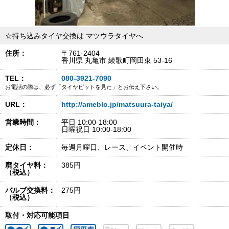
☆持ち込みタイヤ交換は マツウラタイヤへ
住所：
〒761-2404
香川県 丸亀市 綾歌町岡田東 53-16
TEL：
080-3921-7090
お電話の際は、必ず「タイヤピットを見た」とお伝え下さい。
URL：
http://ameblo.jp/matsuura-taiya/
営業時間：
平日 10:00-18:00
日曜祝日 10:00-18:00
定休日：
毎週月曜日、レース、イベント開催時
廃タイヤ料：
385円
（税込）
バルブ交換料：
275円
（税込）
取付・対応可能項目