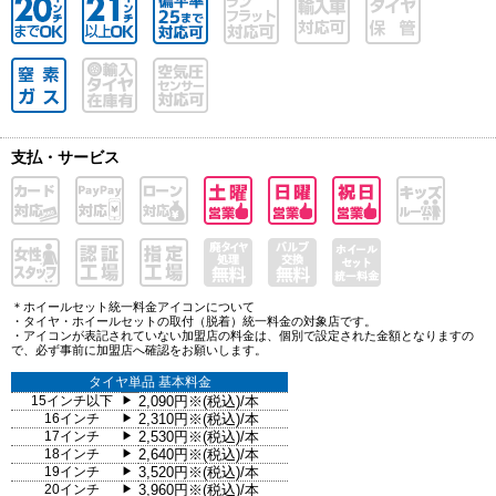
支払・サービス
＊ホイールセット統一料金アイコンについて
・タイヤ・ホイールセットの取付（脱着）統一料金の対象店です。
・アイコンが表記されていない加盟店の料金は、個別で設定された金額となりますの
で、必ず事前に加盟店へ確認をお願いします。
タイヤ単品 基本料金
15インチ以下
2,090円※(税込)/本
▶
16インチ
2,310円※(税込)/本
▶
17インチ
2,530円※(税込)/本
▶
18インチ
2,640円※(税込)/本
▶
19インチ
3,520円※(税込)/本
▶
20インチ
3,960円※(税込)/本
▶