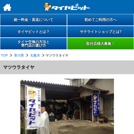
h
統一料金・直送について
初めてご利用の方へ
タイヤピットとは？
サテライトショップとは?
タイヤ交換の方法と
取付店様大募集！
専門店の選び方
TOP
香川県
丸亀市
マツウラタイヤ
マツウラタイヤ