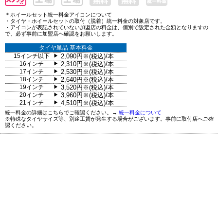
＊ホイールセット統一料金アイコンについて
・タイヤ・ホイールセットの取付（脱着）統一料金の対象店です。
・アイコンが表記されていない加盟店の料金は、個別で設定された金額となりますの
で、必ず事前に加盟店へ確認をお願いします。
タイヤ単品 基本料金
15インチ以下
2,090円※(税込)/本
▶
16インチ
2,310円※(税込)/本
▶
17インチ
2,530円※(税込)/本
▶
18インチ
2,640円※(税込)/本
▶
19インチ
3,520円※(税込)/本
▶
20インチ
3,960円※(税込)/本
▶
21インチ
4,510円※(税込)/本
▶
統一料金の詳細はこちらでご確認ください。→
統一料金について
※特殊なタイヤサイズ等、別途工賃が発生する場合がございます。事前に取付店へご確
認ください。