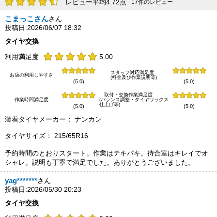
レビュー平均4.72点
17件のレビュー
こまっこさん
さん
投稿日:2026/06/07 18:32
タイヤ交換
利用満足度
5.00
スタッフ対応満足度
お店の利用しやすさ
(料金及び作業説明等)
(5.0)
(5.0)
取付・交換作業満足度
作業時間満足度
(バランス調整・タイヤワックス
仕上げ等)
(5.0)
(5.0)
装着タイヤメーカー： ナンカン
タイヤサイズ： 215/65R16
予約時間のとおりスタート。作業はテキパキ。待合室はキレイでオ
シャレ。説明も丁寧で満足でした。ありがとうございました。
yag*******
さん
投稿日:2026/05/30 20:23
タイヤ交換