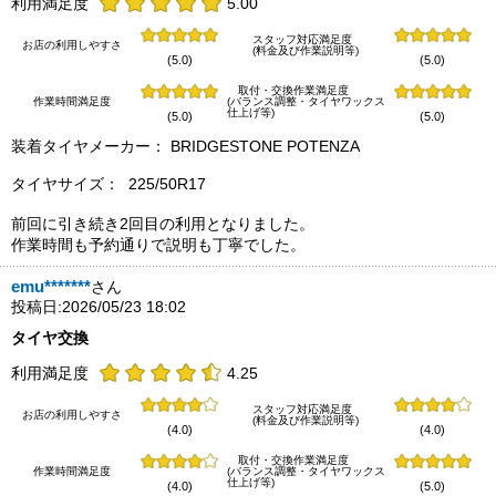
利用満足度
5.00
スタッフ対応満足度
お店の利用しやすさ
(料金及び作業説明等)
(5.0)
(5.0)
取付・交換作業満足度
作業時間満足度
(バランス調整・タイヤワックス
仕上げ等)
(5.0)
(5.0)
装着タイヤメーカー： BRIDGESTONE POTENZA
タイヤサイズ： 225/50R17
前回に引き続き2回目の利用となりました。
作業時間も予約通りで説明も丁寧でした。
emu*******
さん
投稿日:2026/05/23 18:02
タイヤ交換
利用満足度
4.25
スタッフ対応満足度
お店の利用しやすさ
(料金及び作業説明等)
(4.0)
(4.0)
取付・交換作業満足度
作業時間満足度
(バランス調整・タイヤワックス
仕上げ等)
(4.0)
(5.0)