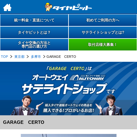
h
統一料金・直送について
初めてご利用の方へ
タイヤピットとは？
サテライトショップとは?
タイヤ交換の方法と
取付店様大募集！
専門店の選び方
TOP
東京都
多摩市
GARAGE CERTO
「
GARAGE CERTO
」は
GARAGE CERTO