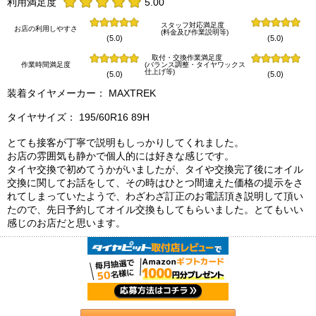
利用満足度
5.00
スタッフ対応満足度
お店の利用しやすさ
(料金及び作業説明等)
(5.0)
(5.0)
取付・交換作業満足度
作業時間満足度
(バランス調整・タイヤワックス
仕上げ等)
(5.0)
(5.0)
装着タイヤメーカー： MAXTREK
タイヤサイズ： 195/60R16 89H
とても接客が丁寧で説明もしっかりしてくれました。
お店の雰囲気も静かで個人的には好きな感じです。
タイヤ交換で初めてうかがいましたが、タイや交換完了後にオイル
交換に関してお話をして、その時はひとつ間違えた価格の提示をさ
れてしまっていたようで、わざわざ訂正のお電話頂き説明して頂い
たので、先日予約してオイル交換もしてもらいました。とてもいい
感じのお店だと思います。