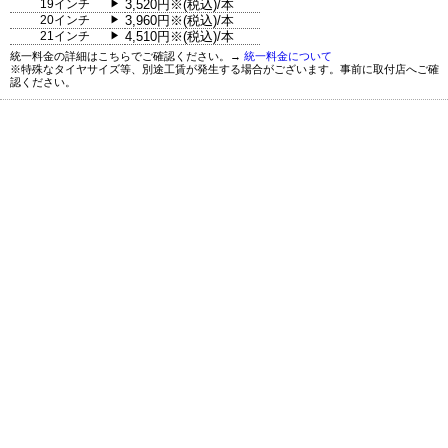
19インチ
3,520円※(税込)/本
▶
20インチ
3,960円※(税込)/本
▶
21インチ
4,510円※(税込)/本
▶
統一料金の詳細はこちらでご確認ください。→
統一料金について
※特殊なタイヤサイズ等、別途工賃が発生する場合がございます。事前に取付店へご確
認ください。