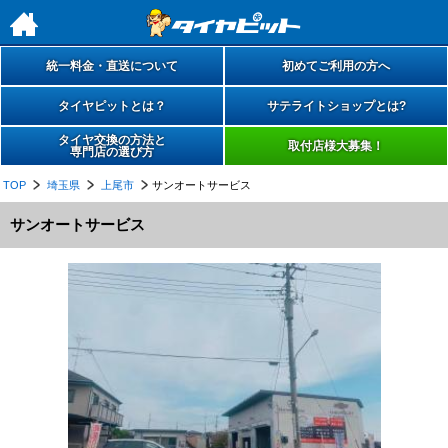
h
統一料金・直送について
初めてご利用の方へ
タイヤピットとは？
サテライトショップとは?
タイヤ交換の方法と
取付店様大募集！
専門店の選び方
TOP
埼玉県
上尾市
サンオートサービス
サンオートサービス