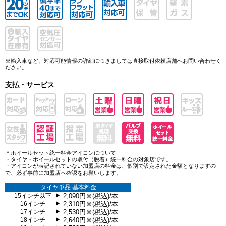
※輸入車など、対応可能情報の詳細につきましては直接取付依頼店舗へお問い合わせく
ださい。
支払・サービス
＊ホイールセット統一料金アイコンについて
・タイヤ・ホイールセットの取付（脱着）統一料金の対象店です。
・アイコンが表記されていない加盟店の料金は、個別で設定された金額となりますの
で、必ず事前に加盟店へ確認をお願いします。
タイヤ単品 基本料金
15インチ以下
2,090円※(税込)/本
▶
16インチ
2,310円※(税込)/本
▶
17インチ
2,530円※(税込)/本
▶
18インチ
2,640円※(税込)/本
▶