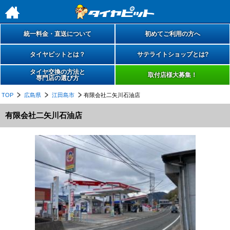
h
統一料金・直送について
初めてご利用の方へ
タイヤピットとは？
サテライトショップとは?
タイヤ交換の方法と
取付店様大募集！
専門店の選び方
TOP
広島県
江田島市
有限会社二矢川石油店
有限会社二矢川石油店