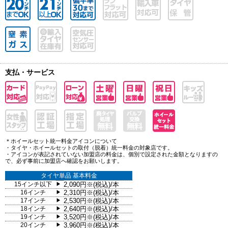
支払・サービス
＊ホイールセット統一料金アイコンについて
・タイヤ・ホイールセットの取付（脱着）統一料金の対象店です。
・アイコンが表記されていない加盟店の料金は、個別で設定された金額となりますの
で、必ず事前に加盟店へ確認をお願いします。
タイヤ単品 基本料金
15インチ以下
2,090円※(税込)/本
▶
16インチ
2,310円※(税込)/本
▶
17インチ
2,530円※(税込)/本
▶
18インチ
2,640円※(税込)/本
▶
19インチ
3,520円※(税込)/本
▶
20インチ
3,960円※(税込)/本
▶