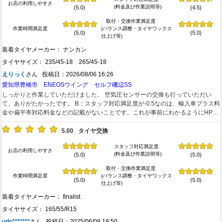
お店の利用しやすさ
(料金及び作業説明等)
(5.0)
(4.5)
取付・交換作業満足度
作業時間満足度
(バランス調整・タイヤワックス
(5.0)
(5.0)
仕上げ等)
装着タイヤメーカー： ナンカン
タイヤサイズ： 235/45-18 265/45-18
えりっく
さん 投稿日：2026/08/06 16:26
愛知県豊橋市 ENEOSウイング セルフ磯辺SS
しっかりと作業していただけました。 空気圧センサーの交換も行っていただい
て、ありがたかったです。 B：スタッフ対応満足度が‐0.5なのは、輸入車プラス料
金や扁平率対応料金などの記載がないことです。これが事前にわかるようにHPな
どに掲示してあれば、オール星５つでした。
5.00
タイヤ交換
スタッフ対応満足度
お店の利用しやすさ
(料金及び作業説明等)
(5.0)
(5.0)
取付・交換作業満足度
作業時間満足度
(バランス調整・タイヤワックス
(5.0)
(5.0)
仕上げ等)
装着タイヤメーカー： finalist
タイヤサイズ： 165/55/R15
udo*******
さん 投稿日：2025/06/08 18:50