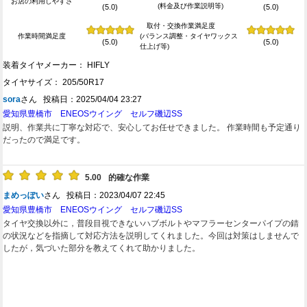
お店の利用しやすさ
(料金及び作業説明等)
(5.0)
(5.0)
人の方が対応してくれましたが、頭が低く丁寧で気持ちが良かったです。次の時
もまたここにしようと思います。
取付・交換作業満足度
作業時間満足度
(バランス調整・タイヤワックス
(5.0)
(5.0)
仕上げ等)
装着タイヤメーカー： HIFLY
タイヤサイズ： 205/50R17
sora
さん 投稿日：2025/04/04 23:27
愛知県豊橋市 ENEOSウイング セルフ磯辺SS
説明、作業共に丁寧な対応で、安心してお任せできました。 作業時間も予定通り
だったので満足です。
5.00
的確な作業
まめっぽい
さん 投稿日：2023/04/07 22:45
愛知県豊橋市 ENEOSウイング セルフ磯辺SS
タイヤ交換以外に，普段目視できないハブボルトやマフラーセンターパイプの錆
の状況などを指摘して対応方法を説明してくれました。今回は対策はしませんで
したが，気づいた部分を教えてくれて助かりました。