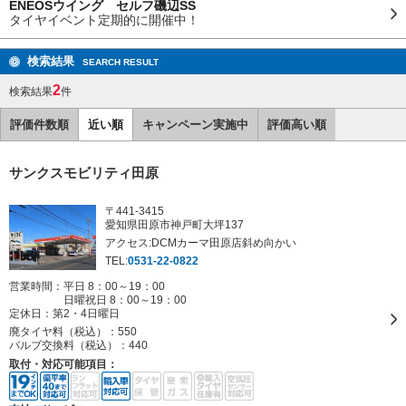
ENEOSウイング セルフ磯辺SS
タイヤイベント定期的に開催中！
検索結果
SEARCH RESULT
2
検索結果
件
評価件数順
近い順
キャンペーン実施中
評価高い順
サンクスモビリティ田原
〒441-3415
愛知県田原市神戸町大坪137
アクセス:DCMカーマ田原店斜め向かい
TEL:
0531-22-0822
営業時間：平日 8：00～19：00
日曜祝日 8：00～19：00
定休日：
第2・4日曜日
廃タイヤ料（税込）：
550
バルブ交換料（税込）：
440
取付・対応可能項目：