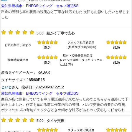
愛知県豊橋市 ENEOSウイング セルフ磯辺SS
料金の説明も車の状況の説明など丁寧な対応でした 次回もお願いしたいと感じま
した
5.00
細かく丁寧で安心
スタッフ対応満足度
お店の利用しやすさ
(料金及び作業説明等)
(5.0)
(5.0)
取付・交換作業満足度
作業時間満足度
(バランス調整・タイヤワックス
(5.0)
(5.0)
仕上げ等)
装着タイヤメーカー： RADAR
タイヤサイズ： 185/60R15
じいじ
さん 投稿日：2025/06/07 22:12
愛知県豊橋市 ENEOSウイング セルフ磯辺SS
商品が店に到着していても中々電話連絡が来なかったのでこちらから連絡して予
約をしました。作業を始める前に作業内容の説明、バルブ交換の必要性の有無、
ボディのキズの有無チェックなどきめ細かな対応があるので安心して任せられま
した。1時間ほどで作業は終わりましたが、ナットの締め忘れがないことの証明な
のか、客の立会の下、全ナットをトルクレンチで再度締めて見せるというパフォ
5.00
タイヤ交換
ーマンスがありました。料金の請求も細かく丁寧で、何故かAUTOWAYページに
スタッフ対応満足度
記載の統一価格より安く、気分よく納得の上で支払いが出来ました。今回は外国