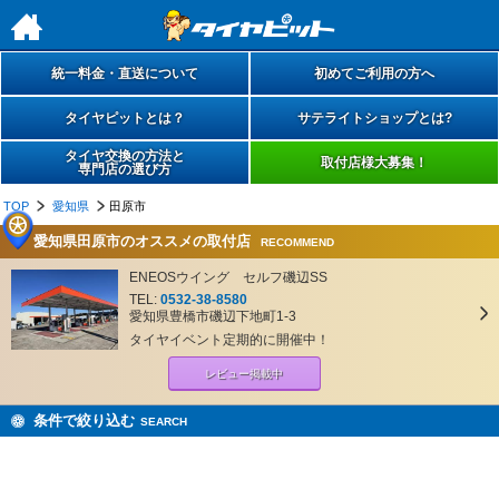
h
統一料金・直送について
初めてご利用の方へ
タイヤピットとは？
サテライトショップとは?
タイヤ交換の方法と
取付店様大募集！
専門店の選び方
TOP
愛知県
田原市
愛知県田原市のオススメの取付店
RECOMMEND
ENEOSウイング セルフ磯辺SS
TEL:
0532-38-8580
愛知県豊橋市磯辺下地町1‐3
タイヤイベント定期的に開催中！
レビュー掲載中
条件で絞り込む
SEARCH