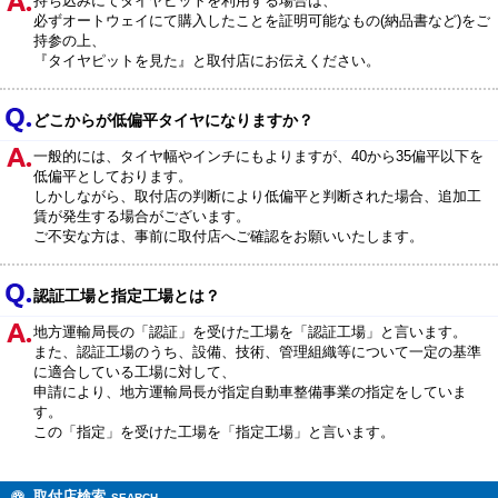
持ち込みにてタイヤピットを利用する場合は、
必ずオートウェイにて購入したことを証明可能なもの(納品書など)をご
持参の上、
『タイヤピットを見た』と取付店にお伝えください。
どこからが低偏平タイヤになりますか？
一般的には、タイヤ幅やインチにもよりますが、40から35偏平以下を
低偏平としております。
しかしながら、取付店の判断により低偏平と判断された場合、追加工
賃が発生する場合がございます。
ご不安な方は、事前に取付店へご確認をお願いいたします。
認証工場と指定工場とは？
地方運輸局長の「認証」を受けた工場を「認証工場」と言います。
また、認証工場のうち、設備、技術、管理組織等について一定の基準
に適合している工場に対して、
申請により、地方運輸局長が指定自動車整備事業の指定をしていま
す。
この「指定」を受けた工場を「指定工場」と言います。
取付店検索
SEARCH