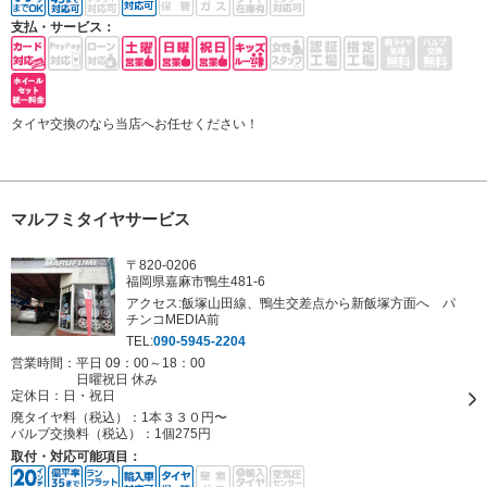
支払・サービス：
タイヤ交換のなら当店へお任せください！
マルフミタイヤサービス
〒820-0206
福岡県嘉麻市鴨生481-6
アクセス:飯塚山田線、鴨生交差点から新飯塚方面へ パ
チンコMEDIA前
TEL:
090-5945-2204
営業時間：平日 09：00～18：00
日曜祝日 休み
定休日：
日・祝日
廃タイヤ料（税込）：
1本３３０円〜
バルブ交換料（税込）：
1個275円
取付・対応可能項目：