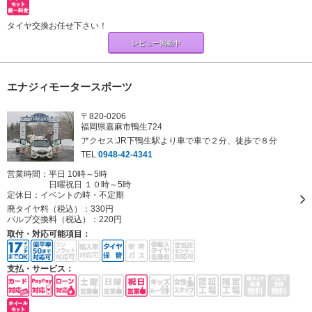
タイヤ交換お任せ下さい！
レビュー掲載中
エナジィモータースポーツ
〒820-0206
福岡県嘉麻市鴨生724
アクセス:JR下鴨生駅より車で車で２分、徒歩で８分
TEL:
0948-42-4341
営業時間：平日 10時～5時
日曜祝日 １０時～5時
定休日：
イベントの時・不定期
廃タイヤ料（税込）：
330円
バルブ交換料（税込）：
220円
取付・対応可能項目：
支払・サービス：