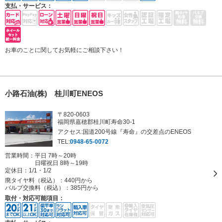
支払・サービス：
お車のことに関してお気軽にご相談下さい！
小路石油(株) 桂川町ENEOS
〒820-0603
福岡県嘉穂郡桂川町寿命30-1
アクセス:国道200号線『寿命』の交差点のENEOS
TEL:
0948-65-0072
営業時間：平日 7時～20時
日曜祝日 8時～19時
定休日：
1/1・1/2
廃タイヤ料（税込）：
440円から
バルブ交換料（税込）：
385円から
取付・対応可能項目：