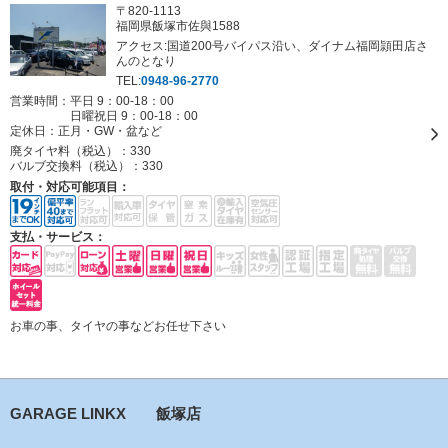
〒820-1113
福岡県飯塚市佐與1588
アクセス:国道200号バイパス沿い、ダイナム福岡頴田店さ
んのとなり
TEL:
0948-96-2770
営業時間：平日 9：00-18：00
日曜祝日 9：00-18：00
定休日：
正月・GW・盆など
廃タイヤ料（税込）：
330
バルブ交換料（税込）：
330
取付・対応可能項目：
支払・サービス：
お車の事、タイヤの事などお任せ下さい
GARAGE LINKX 飯塚店