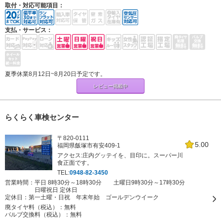
取付・対応可能項目：
支払・サービス：
夏季休業8月12日~8月20日予定です。
レビュー掲載中
らくらく車検センター
〒820-0111
5.00
福岡県飯塚市有安409-1
アクセス:庄内グッテイを、目印に。スーパー川
食正面です。
TEL:
0948-82-3450
営業時間：平日 8時30分～18時30分 土曜日9時30分～17時30分
日曜祝日 定休日
定休日：
第一土曜・日祝 年末年始 ゴールデンウイーク
廃タイヤ料（税込）：
無料
バルブ交換料（税込）：
無料