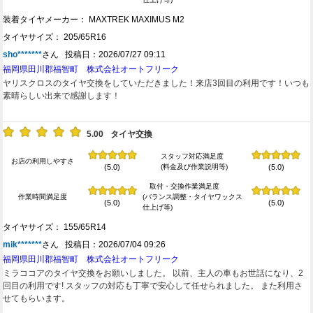
装着タイヤメーカー： MAXTREK MAXIMUS M2
タイヤサイズ： 205/65R16
sho*******
さん 投稿日：2026/07/27 09:11
福岡県田川郡福智町 株式会社オートフリーク
ヤリスクロスのタイヤ交換をしていただきました！来店3回目の利用です！いつも
素晴らしい出来で感謝します！
5.00
タイヤ交換
スタッフ対応満足度
お店の利用しやすさ
(料金及び作業説明等)
(5.0)
(5.0)
取付・交換作業満足度
作業時間満足度
(バランス調整・タイヤワックス
(5.0)
(5.0)
仕上げ等)
タイヤサイズ： 155/65R14
mik*******
さん 投稿日：2026/07/04 09:26
福岡県田川郡福智町 株式会社オートフリーク
ミラココアのタイヤ交換をお願いしました。 以前、主人の車もお世話になり、2
回目の利用です! スタッフの対応も丁寧で安心して任せられました。 また利用さ
せてもらいます。