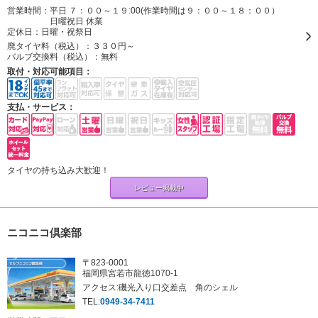
営業時間：平日 ７：００～１９:00(作業時間は９：００～１８：００）
日曜祝日 休業
定休日：
日曜・祝祭日
廃タイヤ料（税込）：
３３０円～
バルブ交換料（税込）：
無料
取付・対応可能項目：
支払・サービス：
タイヤの持ち込み大歓迎！
レビュー掲載中
ニコニコ倶楽部
〒823-0001
福岡県宮若市龍徳1070-1
アクセス:磯光入り口交差点 角のシェル
TEL:
0949-34-7411