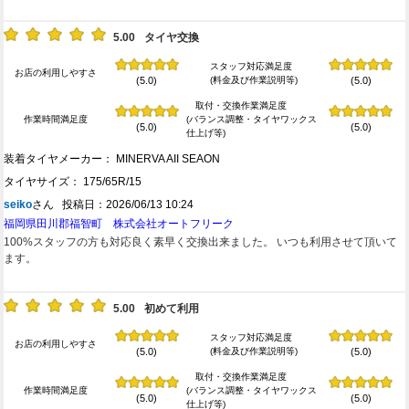
5.00
タイヤ交換
スタッフ対応満足度
お店の利用しやすさ
(料金及び作業説明等)
(5.0)
(5.0)
取付・交換作業満足度
作業時間満足度
(バランス調整・タイヤワックス
(5.0)
(5.0)
仕上げ等)
装着タイヤメーカー： MINERVA AII SEAON
タイヤサイズ： 175/65R/15
seiko
さん 投稿日：2026/06/13 10:24
福岡県田川郡福智町 株式会社オートフリーク
100%スタッフの方も対応良く素早く交換出来ました。 いつも利用させて頂いて
ます。
5.00
初めて利用
スタッフ対応満足度
お店の利用しやすさ
(料金及び作業説明等)
(5.0)
(5.0)
取付・交換作業満足度
作業時間満足度
(バランス調整・タイヤワックス
(5.0)
(5.0)
仕上げ等)