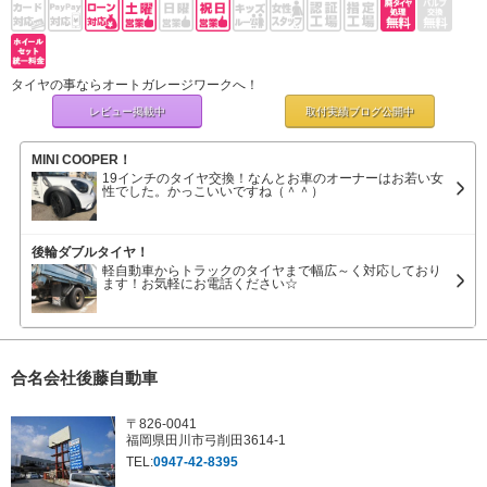
タイヤの事ならオートガレージワークへ！
レビュー掲載中
取付実績ブログ
公開中
MINI COOPER！
19インチのタイヤ交換！なんとお車のオーナーはお若い女
性でした。かっこいいですね（＾＾）
後輪ダブルタイヤ！
軽自動車からトラックのタイヤまで幅広～く対応しており
ます！お気軽にお電話ください☆
合名会社後藤自動車
〒826-0041
福岡県田川市弓削田3614-1
TEL:
0947-42-8395