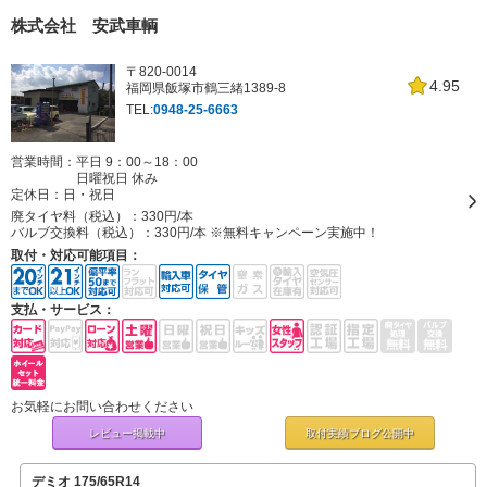
株式会社 安武車輌
〒820-0014
4.95
福岡県飯塚市鶴三緒1389-8
TEL:
0948-25-6663
営業時間：平日 9：00～18：00
日曜祝日 休み
定休日：
日・祝日
廃タイヤ料（税込）：
330円/本
バルブ交換料（税込）：
330円/本 ※無料キャンペーン実施中！
取付・対応可能項目：
支払・サービス：
お気軽にお問い合わせください
レビュー掲載中
取付実績ブログ
公開中
デミオ 175/65R14