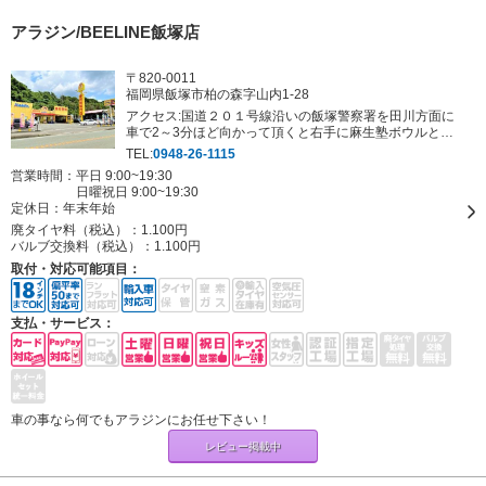
アラジン/BEELINE飯塚店
〒820-0011
福岡県飯塚市柏の森字山内1-28
アクセス:国道２０１号線沿いの飯塚警察署を田川方面に
車で2～3分ほど向かって頂くと右手に麻生塾ボウルとい
うアミューズメントパークが見えてきます。その向かい側
TEL:
0948-26-1115
です。黄色い大きなエガちゃんの看板が目印です！
営業時間：平日 9:00~19:30
日曜祝日 9:00~19:30
定休日：
年末年始
廃タイヤ料（税込）：
1.100円
バルブ交換料（税込）：
1.100円
取付・対応可能項目：
支払・サービス：
車の事なら何でもアラジンにお任せ下さい！
レビュー掲載中