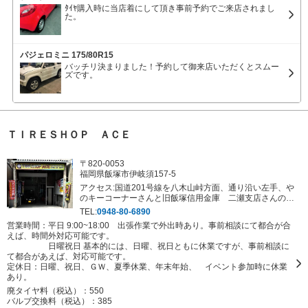
ﾀｲﾔ購入時に当店着にして頂き事前予約でご来店されまし
た。
パジェロミニ 175/80R15
バッチリ決まりました！予約して御来店いただくとスムー
ズです。
ＴＩＲＥＳＨＯＰ ＡＣＥ
〒820-0053
福岡県飯塚市伊岐須157-5
アクセス:国道201号線を八木山峠方面、通り沿い左手、や
のキーコーナーさんと旧飯塚信用金庫 二瀬支店さんのあ
いだです。
TEL:
0948-80-6890
営業時間：平日 9:00~18:00 出張作業で外出時あり。事前相談にて都合が合
えば、時間外対応可能です。
日曜祝日 基本的には、日曜、祝日ともに休業ですが、事前相談に
て都合があえば、対応可能です。
定休日：
日曜、祝日、ＧＷ、夏季休業、年末年始、 イベント参加時に休業
あり。
廃タイヤ料（税込）：
550
バルブ交換料（税込）：
385