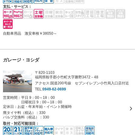
支払・サービス：
自動車用品 激安車検￥38050～
ガレージ・ヨシダ
〒820-1103
福岡県鞍手郡小竹町大字勝野3472－48
アクセス:国道200号線 セブンイレブン小竹局入口店付近
TEL:
0949-62-0699
営業時間：平日 9：00～18：00
日曜祝日 9：00～18：00
定休日：
お盆・年末年始・イベント開催時
廃タイヤ料（税込）：
330
バルブ交換料（税込）：
330
取付・対応可能項目：