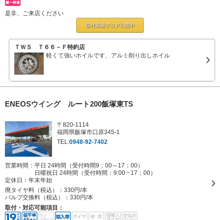
是非、ご来店ください
取付実績ブログ
公開中
ＴＷＳ Ｔ６６－Ｆ特約店
軽くて強いホイルです、アルミ削り出しホイル
ENEOSウイング ルート200飯塚東TS
〒820-1114
福岡県飯塚市口原345-1
TEL:
0948-92-7402
営業時間：平日 24時間（受付時間9：00～17：00）
日曜祝日 24時間（受付時間：9:00 ~ 17：00）
定休日：
年末年始
廃タイヤ料（税込）：
330円/本
バルブ交換料（税込）：
330円/本
取付・対応可能項目：