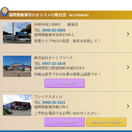
福岡県飯塚市のオススメの取付店
RECOMMEND
GARAGE LINKX 飯塚店
TEL:
0948-92-5808
福岡県飯塚市佐與1534-1
筑豊エリアNo1の良質・格安を目指して！
株式会社オートフリーク
TEL:
0947-22-1818
福岡県田川郡福智町弁城2419-1
外観は派手ですが仕事や接客は誠実です！
レビュー掲載中
ブレイクスタイル
TEL:
0948-26-3113
福岡県飯塚市椿139-1
ご予約お電話でもお問い合わせください。
レビュー掲載中
取付実績ブログ
公開中