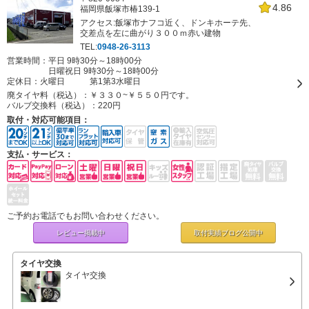
4.86
福岡県飯塚市椿139-1
アクセス:飯塚市ナフコ近く、ドンキホーテ先、
交差点を左に曲がり３００ｍ赤い建物
TEL:
0948-26-3113
営業時間：平日 9時30分～18時00分
日曜祝日 9時30分～18時00分
定休日：
火曜日 第1第3水曜日
廃タイヤ料（税込）：
￥３３０~￥５５０円です。
バルブ交換料（税込）：
220円
取付・対応可能項目：
支払・サービス：
ご予約お電話でもお問い合わせください。
レビュー掲載中
取付実績ブログ
公開中
タイヤ交換
タイヤ交換