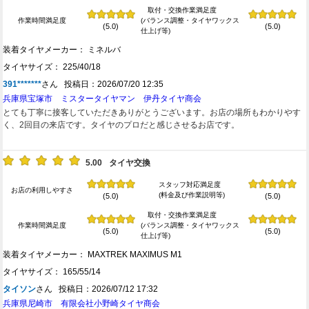
取付・交換作業満足度
作業時間満足度
(バランス調整・タイヤワックス
(5.0)
(5.0)
仕上げ等)
装着タイヤメーカー： ミネルバ
タイヤサイズ： 225/40/18
391*******
さん 投稿日：2026/07/20 12:35
兵庫県宝塚市 ミスタータイヤマン 伊丹タイヤ商会
とても丁寧に接客していただきありがとうございます。お店の場所もわかりやす
く、2回目の来店です。タイヤのプロだと感じさせるお店です。
5.00
タイヤ交換
スタッフ対応満足度
お店の利用しやすさ
(料金及び作業説明等)
(5.0)
(5.0)
取付・交換作業満足度
作業時間満足度
(バランス調整・タイヤワックス
(5.0)
(5.0)
仕上げ等)
装着タイヤメーカー： MAXTREK MAXIMUS M1
タイヤサイズ： 165/55/14
タイソン
さん 投稿日：2026/07/12 17:32
兵庫県尼崎市 有限会社小野崎タイヤ商会