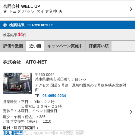
合同会社 WELL UP
★ トヨタ パッソ タイヤ交換 ★
検索結果
SEARCH RESULT
44
検索結果
件
評価件数順
近い順
キャンペーン実施中
評価高い順
株式会社 AITO-NET
〒660-0062
兵庫県尼崎市浜田町５丁目37-5
アクセス:国道２号線 尼崎拘置所の２号線を挟み北側対
面
TEL:
06-4950-0234
営業時間：平日 １０時～２２時
日曜祝日 １０時～２２時
定休日：
木曜日、イベント開催日
廃タイヤ料（税込）：
385
バルブ交換料（税込）：
1210
取付・対応可能項目：