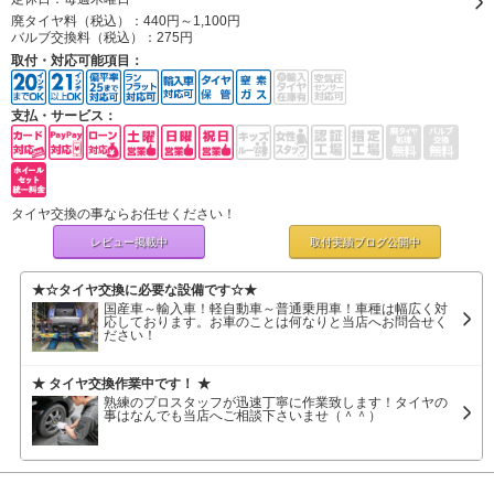
廃タイヤ料（税込）：
440円～1,100円
バルブ交換料（税込）：
275円
取付・対応可能項目：
支払・サービス：
タイヤ交換の事ならお任せください！
レビュー掲載中
取付実績ブログ
公開中
★☆タイヤ交換に必要な設備です☆★
国産車～輸入車！軽自動車～普通乗用車！車種は幅広く対
応しております。お車のことは何なりと当店へお問合せく
ださい！
★ タイヤ交換作業中です！ ★
熟練のプロスタッフが迅速丁寧に作業致します！タイヤの
事はなんでも当店へご相談下さいませ（＾＾）