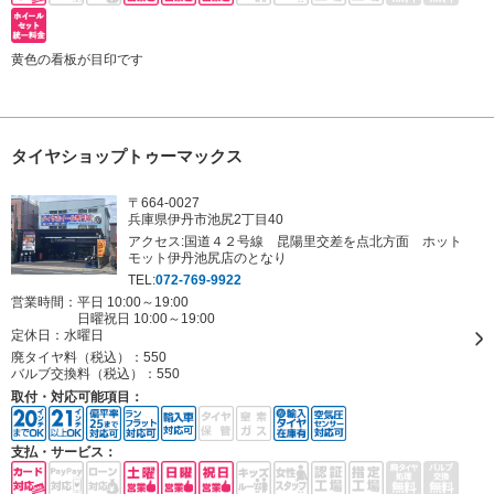
黄色の看板が目印です
タイヤショップトゥーマックス
〒664-0027
兵庫県伊丹市池尻2丁目40
アクセス:国道４２号線 昆陽里交差を点北方面 ホット
モット伊丹池尻店のとなり
TEL:
072-769-9922
営業時間：平日 10:00～19:00
日曜祝日 10:00～19:00
定休日：
水曜日
廃タイヤ料（税込）：
550
バルブ交換料（税込）：
550
取付・対応可能項目：
支払・サービス：