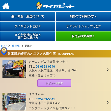
h
統一料金・直送について
初めてご利用の方へ
タイヤピットとは？
サテライトショップとは?
タイヤ交換の方法と
取付店様大募集！
専門店の選び方
TOP
兵庫県
尼崎市
兵庫県尼崎市のオススメの取付店
RECOMMEND
カーコンビニ倶楽部 ヤマナリ
TEL:
06-6358-0740
大阪府大阪市北区天神橋８丁目13-2
車検・鈑金は当店で
レビュー掲載中
ＳＴＳ泰平
TEL:
072-763-5541
大阪府池田市荘園1-4-20
ランフラットタイヤも作業ＯＫ！！