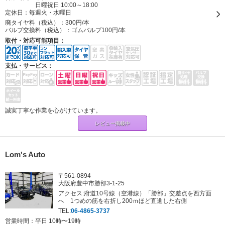
日曜祝日 10:00～18:00
定休日：
毎週火・水曜日
廃タイヤ料（税込）：
300円/本
バルブ交換料（税込）：
ゴムバルブ100円/本
取付・対応可能項目：
支払・サービス：
誠実丁寧な作業を心がけています。
レビュー掲載中
Lom's Auto
〒561-0894
大阪府豊中市勝部3-1-25
アクセス:府道10号線（空港線）「勝部」交差点を西方面
へ 1つめの筋を右折し200ｍほど直進した右側
TEL:
06-4865-3737
営業時間：平日 10時〜19時