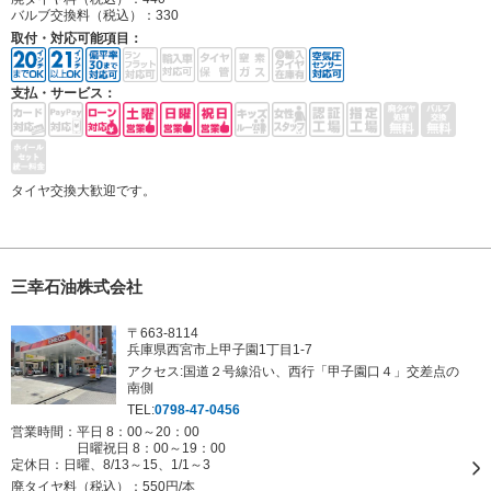
バルブ交換料（税込）：
330
取付・対応可能項目：
支払・サービス：
タイヤ交換大歓迎です。
三幸石油株式会社
〒663-8114
兵庫県西宮市上甲子園1丁目1-7
アクセス:国道２号線沿い、西行「甲子園口４」交差点の
南側
TEL:
0798-47-0456
営業時間：平日 8：00～20：00
日曜祝日 8：00～19：00
定休日：
日曜、8/13～15、1/1～3
廃タイヤ料（税込）：
550円/本