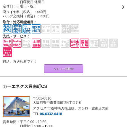
日曜祝日 休業日
定休日：
日曜日・祝日
廃タイヤ料（税込）：
440円
バルブ交換料（税込）：
330円
取付・対応可能項目：
支払・サービス：
持込、直送歓迎です！
レビュー掲載中
カーエネクス豊南町CS
〒561-0816
大阪府豊中市豊南町西4丁目7-8
アクセス:市道神崎刀根山線、スシロー豊南店の前
TEL:
06-6332-6418
営業時間：平日 9:00～19:00
日曜祝日 9:00～19:00