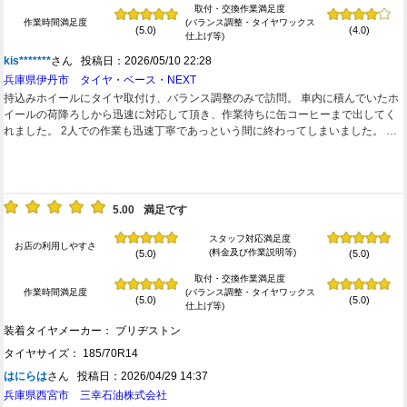
取付・交換作業満足度
作業時間満足度
(バランス調整・タイヤワックス
(5.0)
(4.0)
仕上げ等)
kis*******
さん 投稿日：2026/05/10 22:28
兵庫県伊丹市 タイヤ・ベース・NEXT
持込みホイールにタイヤ取付け、バランス調整のみで訪問。 車内に積んでいたホ
イールの荷降ろしから迅速に対応して頂き、作業待ちに缶コーヒーまで出してく
れました。 2人での作業も迅速丁寧であっという間に終わってしまいました。 着
いていたバランスを剥がした跡のテープ残りが気になりましたがお値段も安くて
満足です。 次回もまたリピートすると思います。
5.00
満足です
スタッフ対応満足度
お店の利用しやすさ
(料金及び作業説明等)
(5.0)
(5.0)
取付・交換作業満足度
作業時間満足度
(バランス調整・タイヤワックス
(5.0)
(5.0)
仕上げ等)
装着タイヤメーカー： ブリヂストン
タイヤサイズ： 185/70R14
はにらは
さん 投稿日：2026/04/29 14:37
兵庫県西宮市 三幸石油株式会社