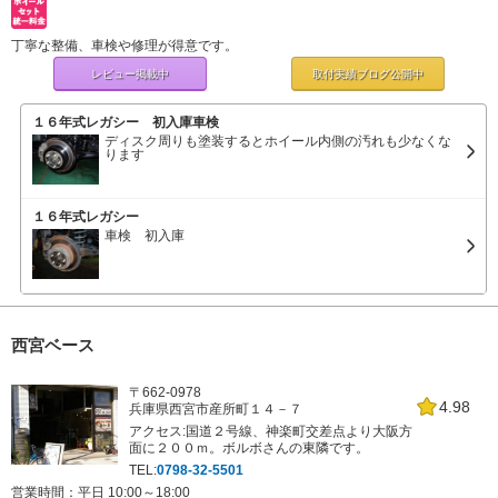
丁寧な整備、車検や修理が得意です。
レビュー掲載中
取付実績ブログ
公開中
１６年式レガシー 初入庫車検
ディスク周りも塗装するとホイール内側の汚れも少なくな
ります
１６年式レガシー
車検 初入庫
西宮ベース
〒662-0978
4.98
兵庫県西宮市産所町１４－７
アクセス:国道２号線、神楽町交差点より大阪方
面に２００ｍ。ボルボさんの東隣です。
TEL:
0798-32-5501
営業時間：平日 10:00～18:00