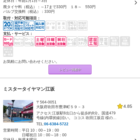
定休日：
年始1月1日～3日
廃タイヤ料（税込）：
～17まで330円 １８～ 550円
バルブ交換料（税込）：
330円
取付・対応可能項目：
支払・サービス：
お気軽にお問い合わせください。
レビュー掲載中
ミスタータイヤマン江坂
〒564-0051
4.85
大阪府吹田市豊津町５９－３
アクセス:江坂駅8出口から徒歩約8分。国道479
号線(内環状線)沿い。 ココス 吹田江坂店 様の西
隣になります。
TEL:
06-6384-5722
営業時間：平日 10：00～19：00
日曜祝日 10：00～18：00
定休日：
毎週木曜日