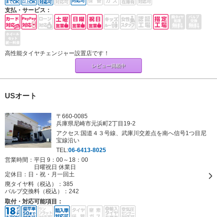
支払・サービス：
高性能タイヤチェンジャー設置店です！
レビュー掲載中
USオート
〒660-0085
兵庫県尼崎市元浜町2丁目19-2
アクセス:国道４３号線、武庫川交差点を南へ信号1つ目尼
宝線沿い
TEL:
06-6413-8025
営業時間：平日 9：00～18：00
日曜祝日 休業日
定休日：
日・祝・月一回土
廃タイヤ料（税込）：
385
バルブ交換料（税込）：
242
取付・対応可能項目：