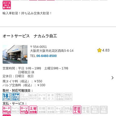
輸入車歓迎！持ち込み交換大歓迎！
オートサービス ナカムラ自工
〒554-0051
4.83
大阪府大阪市此花区酉島5-6-14
TEL:
06-6460-8500
営業時間：平日 ９時～19時 土曜日9時～17時
日曜祝日 休
定休日：
日曜日 祝日
廃タイヤ料（税込）：
￥550
バルブ交換料（税込）：
￥330
取付・対応可能項目：
支払・サービス：