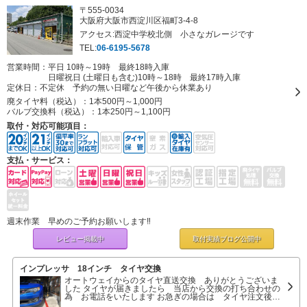
〒555-0034
大阪府大阪市西淀川区福町3-4-8
アクセス:西淀中学校北側 小さなガレージです
TEL:
06-6195-5678
営業時間：平日 10時～19時 最終18時入庫
日曜祝日 (土曜日も含む)10時～18時 最終17時入庫
定休日：
不定休 予約の無い日曜など午後から休業あり
廃タイヤ料（税込）：
1本500円～1,000円
バルブ交換料（税込）：
1本250円～1,100円
取付・対応可能項目：
支払・サービス：
週末作業 早めのご予約お願いします‼
レビュー掲載中
取付実績ブログ
公開中
インプレッサ 18インチ タイヤ交換
オートウェイからのタイヤ直送交換 ありがとうございま
した タイヤが届きましたら 当店から交換の打ち合わせの
為 お電話をいたします お急ぎの場合は タイヤ注文後
当店へ直接お電話ください よろしくお願いします タイヤ交