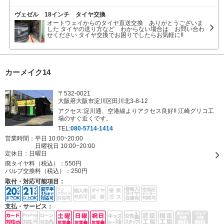
換でお困りでしたらお気軽に!!
ヴェゼル 18インチ タイヤ交換
オートウェイからのタイヤ直送交換 ありがとうございま
した タイヤの送り方など わからない場合は お問い合わ
せください タイヤ交換でお困りでしたらお気軽に!!
カーメイク14
〒532-0021
大阪府大阪市淀川区田川北3-8-12
アクセス:淀川通、空港線よりアクセス良好!! 江崎グリコ工
場のすぐ近くです。
TEL:
080-5714-1414
営業時間：平日 10:00~20:00
日曜祝日 10:00~20:00
定休日：
日曜日
廃タイヤ料（税込）：
550円
バルブ交換料（税込）：
250円
取付・対応可能項目：
支払・サービス：