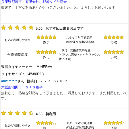
兵庫県尼崎市 有限会社小野崎タイヤ商会
敏速で、丁寧な対応ありがとうございました。又、よろしくお願いします
5.00
おすすめ出来るお店です
スタッフ対応満足度
お店の利用しやすさ
(料金及び作業説明等)
(5.0)
(5.0)
取付・交換作業満足度
作業時間満足度
(バランス調整・タイヤワックス
(5.0)
(5.0)
仕上げ等)
装着タイヤメーカー： MINERVA
タイヤサイズ： 145/80R13
akh*******
さん 投稿日：2026/06/27 16:15
大阪府池田市 ＳＴＳ泰平
無駄なく、迅速な対応をして頂きました。 満足しております。 また利用したいで
す。
4.38
初利用
スタッフ対応満足度
お店の利用しやすさ
(料金及び作業説明等)
(4.0)
(4.5)