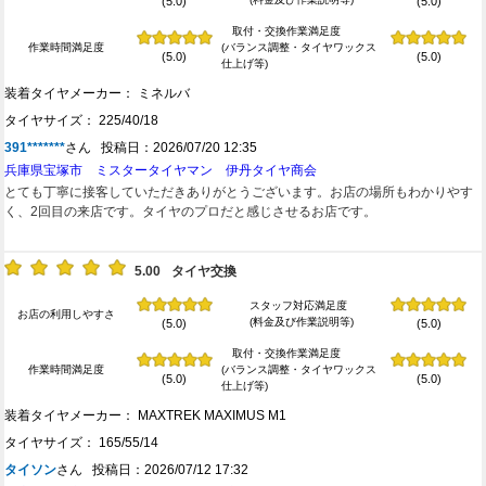
(5.0)
(5.0)
取付・交換作業満足度
作業時間満足度
(バランス調整・タイヤワックス
(5.0)
(5.0)
仕上げ等)
装着タイヤメーカー： ミネルバ
タイヤサイズ： 225/40/18
391*******
さん 投稿日：2026/07/20 12:35
兵庫県宝塚市 ミスタータイヤマン 伊丹タイヤ商会
とても丁寧に接客していただきありがとうございます。お店の場所もわかりやす
く、2回目の来店です。タイヤのプロだと感じさせるお店です。
5.00
タイヤ交換
スタッフ対応満足度
お店の利用しやすさ
(料金及び作業説明等)
(5.0)
(5.0)
取付・交換作業満足度
作業時間満足度
(バランス調整・タイヤワックス
(5.0)
(5.0)
仕上げ等)
装着タイヤメーカー： MAXTREK MAXIMUS M1
タイヤサイズ： 165/55/14
タイソン
さん 投稿日：2026/07/12 17:32