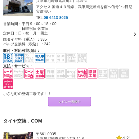
兵庫県尼崎市元浜町2丁目19-2
アクセス:国道４３号線、武庫川交差点を南へ信号1つ目尼
宝線沿い
TEL:
06-6413-8025
営業時間：平日 9：00～18：00
日曜祝日 休業日
定休日：
日・祝・月一回土
廃タイヤ料（税込）：
385
バルブ交換料（税込）：
242
取付・対応可能項目：
支払・サービス：
小さな町の整備工場です！！
レビュー掲載中
タイヤ交換．COM
〒661-0035
4.21
兵庫県尼崎市武庫之荘8-11-6