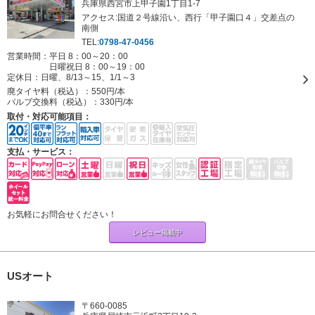
兵庫県西宮市上甲子園1丁目1-7
アクセス:国道２号線沿い、西行「甲子園口４」交差点の
南側
TEL:
0798-47-0456
営業時間：平日 8：00～20：00
日曜祝日 8：00～19：00
定休日：
日曜、8/13～15、1/1～3
廃タイヤ料（税込）：
550円/本
バルブ交換料（税込）：
330円/本
取付・対応可能項目：
支払・サービス：
お気軽にお問合せください！
レビュー掲載中
USオート
〒660-0085