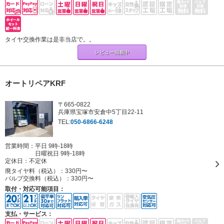
タイヤ交換作業は是非当店で。。
レビュー掲載中
オートリペアKRF
〒665-0822
兵庫県宝塚市安倉中5丁目22-11
TEL:
050-6866-6248
営業時間：平日 9時-18時
日曜祝日 9時-18時
定休日：
不定休
廃タイヤ料（税込）：
330円〜
バルブ交換料（税込）：
330円〜
取付・対応可能項目：
支払・サービス：