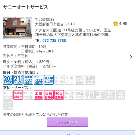
サニーオートサービス
〒563-0033
4.99
大阪府池田市住吉1-3-19
アクセス:旧国道171号線に面しています。国道1
76号線の阪大下交差点と猪名川軍行橋の中間に
店舗がございます。
TEL:
072-735-7788
営業時間：平日 9時－19時
日曜祝日 9時－19時
定休日：
不定休
廃タイヤ料（税込）：
330円～
バルブ交換料（税込）：
275円～
取付・対応可能項目：
支払・サービス：
長年の経験と実績をフルに活かした作業！
レビュー掲載中