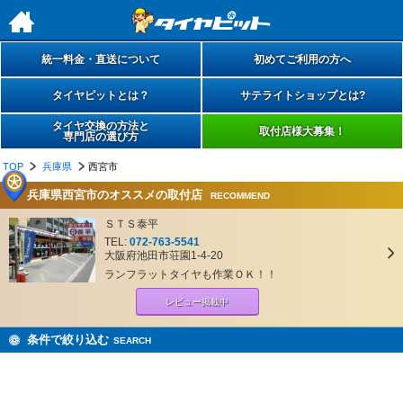
h
統一料金・直送について
初めてご利用の方へ
タイヤピットとは？
サテライトショップとは?
タイヤ交換の方法と
取付店様大募集！
専門店の選び方
TOP
兵庫県
西宮市
兵庫県西宮市のオススメの取付店
RECOMMEND
ＳＴＳ泰平
TEL:
072-763-5541
大阪府池田市荘園1-4-20
ランフラットタイヤも作業ＯＫ！！
レビュー掲載中
条件で絞り込む
SEARCH