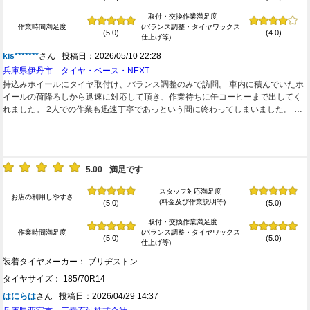
取付・交換作業満足度
作業時間満足度
(バランス調整・タイヤワックス
(5.0)
(4.0)
仕上げ等)
kis*******
さん 投稿日：2026/05/10 22:28
兵庫県伊丹市 タイヤ・ベース・NEXT
持込みホイールにタイヤ取付け、バランス調整のみで訪問。 車内に積んでいたホ
イールの荷降ろしから迅速に対応して頂き、作業待ちに缶コーヒーまで出してく
れました。 2人での作業も迅速丁寧であっという間に終わってしまいました。 着
いていたバランスを剥がした跡のテープ残りが気になりましたがお値段も安くて
満足です。 次回もまたリピートすると思います。
5.00
満足です
スタッフ対応満足度
お店の利用しやすさ
(料金及び作業説明等)
(5.0)
(5.0)
取付・交換作業満足度
作業時間満足度
(バランス調整・タイヤワックス
(5.0)
(5.0)
仕上げ等)
装着タイヤメーカー： ブリヂストン
タイヤサイズ： 185/70R14
はにらは
さん 投稿日：2026/04/29 14:37