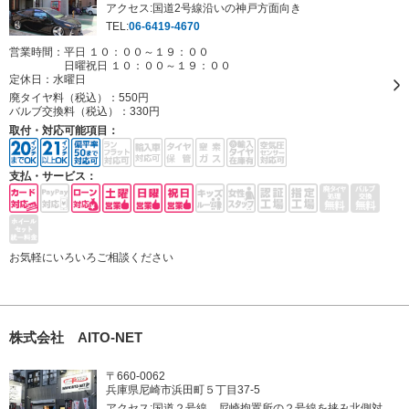
アクセス:国道2号線沿いの神戸方面向き
TEL:
06-6419-4670
営業時間：平日 １０：００～１９：００
日曜祝日 １０：００～１９：００
定休日：
水曜日
廃タイヤ料（税込）：
550円
バルブ交換料（税込）：
330円
取付・対応可能項目：
支払・サービス：
お気軽にいろいろご相談ください
株式会社 AITO-NET
〒660-0062
兵庫県尼崎市浜田町５丁目37-5
アクセス:国道２号線 尼崎拘置所の２号線を挟み北側対