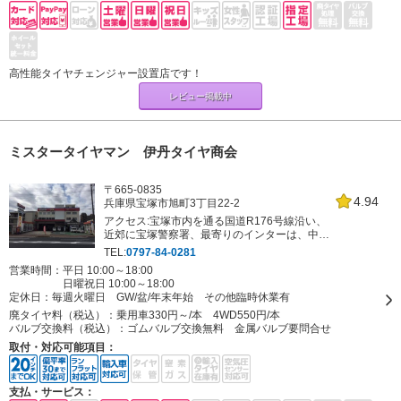
高性能タイヤチェンジャー設置店です！
レビュー掲載中
ミスタータイヤマン 伊丹タイヤ商会
〒665-0835
4.94
兵庫県宝塚市旭町3丁目22-2
アクセス:宝塚市内を通る国道R176号線沿い、
近郊に宝塚警察署、最寄りのインターは、中国
道宝塚ICです。ミスタータイヤマンの看板が目
TEL:
0797-84-0281
印です。
営業時間：平日 10:00～18:00
日曜祝日 10:00～18:00
定休日：
毎週火曜日 GW/盆/年末年始 その他臨時休業有
廃タイヤ料（税込）：
乗用車330円～/本 4WD550円/本
バルブ交換料（税込）：
ゴムバルブ交換無料 金属バルブ要問合せ
取付・対応可能項目：
支払・サービス：