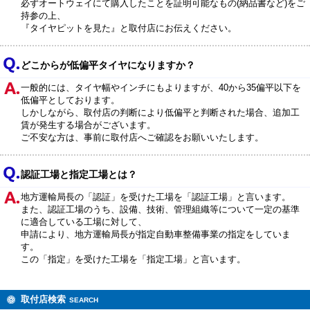
必ずオートウェイにて購入したことを証明可能なもの(納品書など)をご
持参の上、
『タイヤピットを見た』と取付店にお伝えください。
どこからが低偏平タイヤになりますか？
一般的には、タイヤ幅やインチにもよりますが、40から35偏平以下を
低偏平としております。
しかしながら、取付店の判断により低偏平と判断された場合、追加工
賃が発生する場合がございます。
ご不安な方は、事前に取付店へご確認をお願いいたします。
認証工場と指定工場とは？
地方運輸局長の「認証」を受けた工場を「認証工場」と言います。
また、認証工場のうち、設備、技術、管理組織等について一定の基準
に適合している工場に対して、
申請により、地方運輸局長が指定自動車整備事業の指定をしていま
す。
この「指定」を受けた工場を「指定工場」と言います。
取付店検索
SEARCH