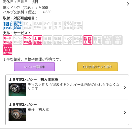
定休日：
日曜日 祝日
廃タイヤ料（税込）：
￥550
バルブ交換料（税込）：
￥330
取付・対応可能項目：
支払・サービス：
丁寧な整備、車検や修理が得意です。
レビュー掲載中
取付実績ブログ
公開中
１６年式レガシー 初入庫車検
ディスク周りも塗装するとホイール内側の汚れも少なくな
ります
１６年式レガシー
車検 初入庫