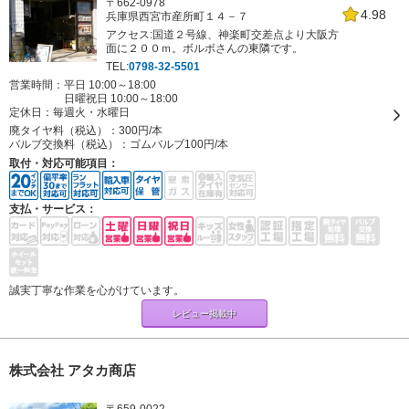
〒662-0978
4.98
兵庫県西宮市産所町１４－７
アクセス:国道２号線、神楽町交差点より大阪方
面に２００ｍ。ボルボさんの東隣です。
TEL:
0798-32-5501
営業時間：平日 10:00～18:00
日曜祝日 10:00～18:00
定休日：
毎週火・水曜日
廃タイヤ料（税込）：
300円/本
バルブ交換料（税込）：
ゴムバルブ100円/本
取付・対応可能項目：
支払・サービス：
誠実丁寧な作業を心がけています。
レビュー掲載中
株式会社 アタカ商店