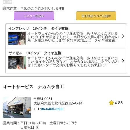
週末作業 早めのご予約お願いします‼
レビュー掲載中
取付実績ブログ
公開中
インプレッサ 18インチ タイヤ交換
オートウェイからのタイヤ直送交換 ありがとうございま
した タイヤが届きましたら 当店から交換の打ち合わせの
為 お電話をいたします お急ぎの場合は タイヤ注文後
当店へ直接お電話ください よろしくお願いします タイヤ交
換でお困りでしたらお気軽に!!
ヴェゼル 18インチ タイヤ交換
オートウェイからのタイヤ直送交換 ありがとうございま
した タイヤの送り方など わからない場合は お問い合わ
せください タイヤ交換でお困りでしたらお気軽に!!
オートサービス ナカムラ自工
〒554-0051
4.83
大阪府大阪市此花区酉島5-6-14
TEL:
06-6460-8500
営業時間：平日 ９時～19時 土曜日9時～17時
日曜祝日 休