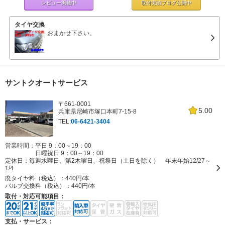
レビュー掲載中
取付実績ブログ
公開中
タイヤ交換
おまかせ下さい。
サントクオートサービス
〒661-0001
5.00
兵庫県尼崎市塚口本町7-15-8
TEL:
06-6421-3404
営業時間：平日 9：00～19：00
日曜祝日 9：00～19：00
定休日：
毎週水曜日、第2木曜日、祝祭日（土日を除く） 年末年始12/27～
1/4
廃タイヤ料（税込）：
440円/本
バルブ交換料（税込）：
440円/本
取付・対応可能項目：
支払・サービス：