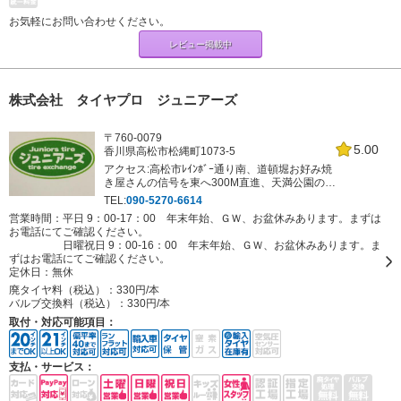
お気軽にお問い合わせください。
レビュー掲載中
株式会社 タイヤプロ ジュニアーズ
〒760-0079
5.00
香川県高松市松縄町1073-5
アクセス:高松市ﾚｲﾝﾎﾞｰ通り南、道頓堀お好み焼
き屋さんの信号を東へ300M直進、天満公園の西
側です
TEL:
090-5270-6614
営業時間：平日 9：00-17：00 年末年始、ＧＷ、お盆休みあります。まずは
お電話にてご確認ください。
日曜祝日 9：00-16：00 年末年始、ＧＷ、お盆休みあります。ま
ずはお電話にてご確認ください。
定休日：
無休
廃タイヤ料（税込）：
330円/本
バルブ交換料（税込）：
330円/本
取付・対応可能項目：
支払・サービス：