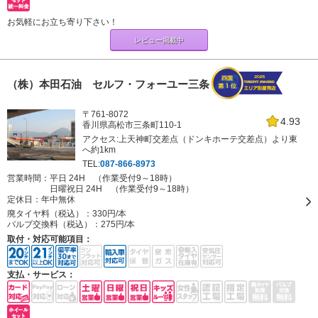
お気軽にお立ち寄り下さい！
レビュー掲載中
（株）本田石油 セルフ・フォーユー三条
〒761-8072
4.93
香川県高松市三条町110-1
アクセス:上天神町交差点（ドンキホーテ交差点）より東
へ約1km
TEL:
087-866-8973
営業時間：平日 24H （作業受付9～18時）
日曜祝日 24H （作業受付9～18時）
定休日：
年中無休
廃タイヤ料（税込）：
330円/本
バルブ交換料（税込）：
275円/本
取付・対応可能項目：
支払・サービス：