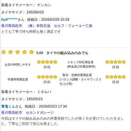
装着タイヤメーカー： ナンカン
タイヤサイズ： 245/30/r20
0yd*******
さん 投稿日：2026/03/28 10:29
香川県高松市 （株）本田石油 セルフ・フォーユー三条
とても丁寧で待ち時間も無く満足です
5.00
タイヤの組み込みのみでも
スタッフ対応満足度
お店の利用しやすさ
(料金及び作業説明等)
(5.0)
(5.0)
取付・交換作業満足度
作業時間満足度
(バランス調整・タイヤワックス
(5.0)
(5.0)
仕上げ等)
装着タイヤメーカー： ミネルバ
タイヤサイズ： 165/55/15
青鬼くん
さん 投稿日：2026/02/23 17:34
香川県高松市 セカンドガレージ
今回はタイヤの組み込みのみの作業依頼でしたが快く引き受けていただきまし
た。丁寧なご対応で安心出来ました。