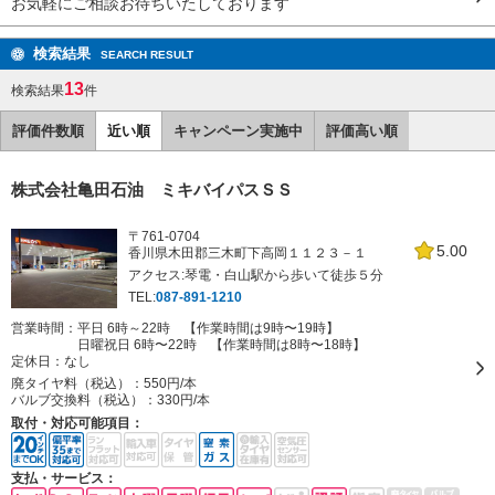
お気軽にご相談お待ちいたしております
検索結果
SEARCH RESULT
13
検索結果
件
評価件数順
近い順
キャンペーン実施中
評価高い順
株式会社亀田石油 ミキバイパスＳＳ
〒761-0704
5.00
香川県木田郡三木町下高岡１１２３－１
アクセス:琴電・白山駅から歩いて徒歩５分
TEL:
087-891-1210
営業時間：平日 6時～22時 【作業時間は9時〜19時】
日曜祝日 6時〜22時 【作業時間は8時〜18時】
定休日：
なし
廃タイヤ料（税込）：
550円/本
バルブ交換料（税込）：
330円/本
取付・対応可能項目：
支払・サービス：