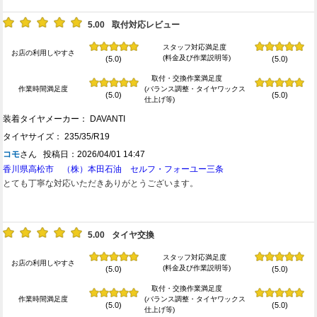
5.00
取付対応レビュー
スタッフ対応満足度
お店の利用しやすさ
(料金及び作業説明等)
(5.0)
(5.0)
取付・交換作業満足度
作業時間満足度
(バランス調整・タイヤワックス
(5.0)
(5.0)
仕上げ等)
装着タイヤメーカー： DAVANTI
タイヤサイズ： 235/35/R19
コモ
さん 投稿日：2026/04/01 14:47
香川県高松市 （株）本田石油 セルフ・フォーユー三条
とても丁寧な対応いただきありがとうございます。
5.00
タイヤ交換
スタッフ対応満足度
お店の利用しやすさ
(料金及び作業説明等)
(5.0)
(5.0)
取付・交換作業満足度
作業時間満足度
(バランス調整・タイヤワックス
(5.0)
(5.0)
仕上げ等)