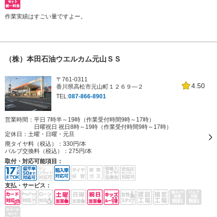
作業実績はすごい量ですよー。
（株）本田石油ウエルカム元山ＳＳ
〒761-0311
4.50
香川県高松市元山町１２６９―２
TEL:
087-866-8901
営業時間：平日 7時半～19時（作業受付時間9時～17時）
日曜祝日 祝日8時～19時（作業受付時間9時～17時）
定休日：
土曜・日曜・元旦
廃タイヤ料（税込）：
330円/本
バルブ交換料（税込）：
275円/本
取付・対応可能項目：
支払・サービス：