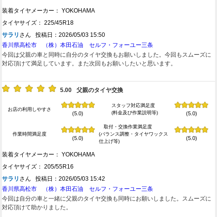
装着タイヤメーカー： YOKOHAMA
タイヤサイズ： 225/45R18
サラリ
さん 投稿日：2026/05/03 15:50
香川県高松市 （株）本田石油 セルフ・フォーユー三条
今回は父親の車と同時に自分のタイヤ交換もお願いしました。今回もスムーズに
対応頂けて満足しています。また次回もお願いしたいと思います。
5.00
父親のタイヤ交換
スタッフ対応満足度
お店の利用しやすさ
(料金及び作業説明等)
(5.0)
(5.0)
取付・交換作業満足度
作業時間満足度
(バランス調整・タイヤワックス
(5.0)
(5.0)
仕上げ等)
装着タイヤメーカー： YOKOHAMA
タイヤサイズ： 205/55R16
サラリ
さん 投稿日：2026/05/03 15:42
香川県高松市 （株）本田石油 セルフ・フォーユー三条
今回は自分の車と一緒に父親のタイヤ交換も同時にお願いしました。スムーズに
対応頂けて助かりました。