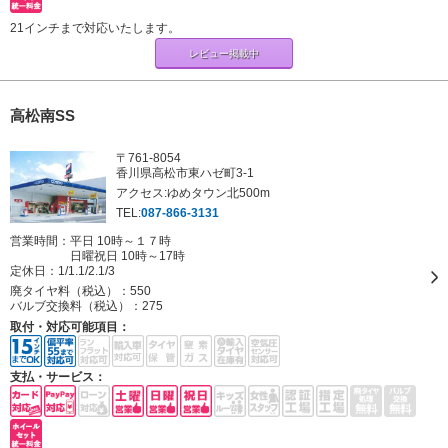
21インチまで対応いたします。
レビュー掲載中
高松南SS
〒761-8054
香川県高松市東ハゼ町3-1
アクセス:ゆめタウン北500m
TEL:
087-866-3131
営業時間：平日 10時～１７時
日曜祝日 10時～17時
定休日：
1/1.1/2.1/3
廃タイヤ料（税込）：
550
バルブ交換料（税込）：
275
取付・対応可能項目：
支払・サービス：