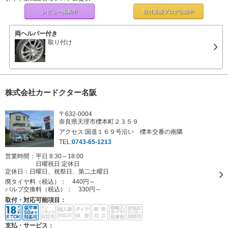
レビュー掲載中
取付実績ブログ
公開中
両ヘルパー付き
取り付け
株式会社カードクター名阪
〒632-0004
奈良県天理市櫟本町２３５９
アクセス:国道１６９号沿い 櫟本交番の南隣
TEL:
0743-65-1213
営業時間：平日 8:30～18:00
日曜祝日 定休日
定休日：
日曜日、祝祭日、第二土曜日
廃タイヤ料（税込）：
440円～
バルブ交換料（税込）：
330円～
取付・対応可能項目：
支払・サービス：